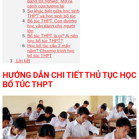
bằng tốt nghiệp: Mở ra
cánh cửa tương lai
Sự khác biệt giữa học sinh
THPT và học sinh bổ túc
Bổ túc THPT: Con đường
học vấn dành cho người
lớn
Bổ túc THPT là gì? Ai nên
học bổ túc THPT?
Học bổ túc cấp 3 mấy
năm? Chương trình học
bổ túc THPT
Lời kết
HƯỚNG DẪN CHI TIẾT THỦ TỤC HỌC
BỔ TÚC THPT