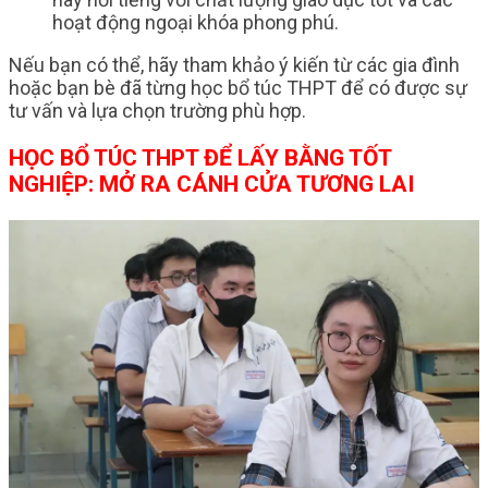
hoạt động ngoại khóa phong phú.
Nếu bạn có thể, hãy tham khảo ý kiến từ các gia đình
hoặc bạn bè đã từng học bổ túc THPT để có được sự
tư vấn và lựa chọn trường phù hợp.
HỌC BỔ TÚC THPT ĐỂ LẤY BẰNG TỐT
NGHIỆP: MỞ RA CÁNH CỬA TƯƠNG LAI