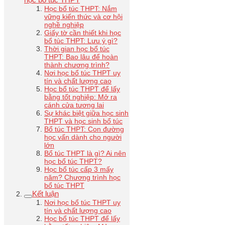
Học bổ túc THPT: Nắm
vững kiến thức và cơ hội
nghề nghiệp
Giấy tờ cần thiết khi học
bổ túc THPT: Lưu ý gì?
Thời gian học bổ túc
THPT: Bao lâu để hoàn
thành chương trình?
Nơi học bổ túc THPT uy
tín và chất lượng cao
Học bổ túc THPT để lấy
bằng tốt nghiệp: Mở ra
cánh cửa tương lai
Sự khác biệt giữa học sinh
THPT và học sinh bổ túc
Bổ túc THPT: Con đường
học vấn dành cho người
lớn
Bổ túc THPT là gì? Ai nên
học bổ túc THPT?
Học bổ túc cấp 3 mấy
năm? Chương trình học
bổ túc THPT
Kết luận
Nơi học bổ túc THPT uy
tín và chất lượng cao
Học bổ túc THPT để lấy