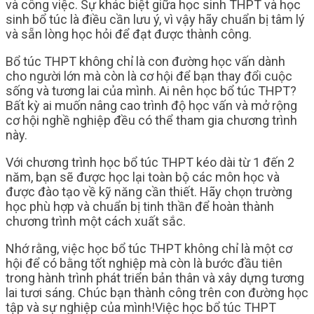
và công việc. Sự khác biệt giữa học sinh THPT và học
sinh bổ túc là điều cần lưu ý, vì vậy hãy chuẩn bị tâm lý
và sẵn lòng học hỏi để đạt được thành công.
Bổ túc THPT không chỉ là con đường học vấn dành
cho người lớn mà còn là cơ hội để bạn thay đổi cuộc
sống và tương lai của mình. Ai nên học bổ túc THPT?
Bất kỳ ai muốn nâng cao trình độ học vấn và mở rộng
cơ hội nghề nghiệp đều có thể tham gia chương trình
này.
Với chương trình học bổ túc THPT kéo dài từ 1 đến 2
năm, bạn sẽ được học lại toàn bộ các môn học và
được đào tạo về kỹ năng cần thiết. Hãy chọn trường
học phù hợp và chuẩn bị tinh thần để hoàn thành
chương trình một cách xuất sắc.
Nhớ rằng, việc học bổ túc THPT không chỉ là một cơ
hội để có bằng tốt nghiệp mà còn là bước đầu tiên
trong hành trình phát triển bản thân và xây dựng tương
lai tươi sáng. Chúc bạn thành công trên con đường học
tập và sự nghiệp của mình!Việc học bổ túc THPT