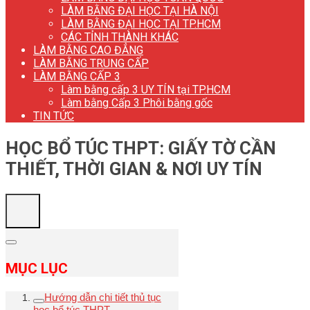
LÀM BẰNG ĐẠI HỌC TẠI HÀ NỘI
LÀM BẰNG ĐẠI HỌC TẠI TP.HCM
CÁC TỈNH THÀNH KHÁC
LÀM BẰNG CAO ĐẲNG
LÀM BẰNG TRUNG CẤP
LÀM BẰNG CẤP 3
Làm bằng cấp 3 UY TÍN tại TP.HCM
Làm bằng Cấp 3 Phôi bằng gốc
TIN TỨC
HỌC BỔ TÚC THPT: GIẤY TỜ CẦN
THIẾT, THỜI GIAN & NƠI UY TÍN
MỤC LỤC
Hướng dẫn chi tiết thủ tục
học bổ túc THPT