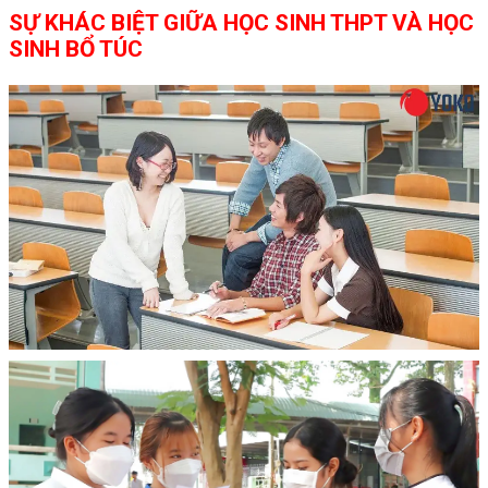
SỰ KHÁC BIỆT GIỮA HỌC SINH THPT VÀ HỌC
SINH BỔ TÚC