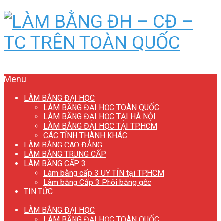
Menu
LÀM BẰNG ĐẠI HỌC
LÀM BẰNG ĐẠI HỌC TOÀN QUỐC
LÀM BẰNG ĐẠI HỌC TẠI HÀ NỘI
LÀM BẰNG ĐẠI HỌC TẠI TP.HCM
CÁC TỈNH THÀNH KHÁC
LÀM BẰNG CAO ĐẲNG
LÀM BẰNG TRUNG CẤP
LÀM BẰNG CẤP 3
Làm bằng cấp 3 UY TÍN tại TP.HCM
Làm bằng Cấp 3 Phôi bằng gốc
TIN TỨC
LÀM BẰNG ĐẠI HỌC
LÀM BẰNG ĐẠI HỌC TOÀN QUỐC