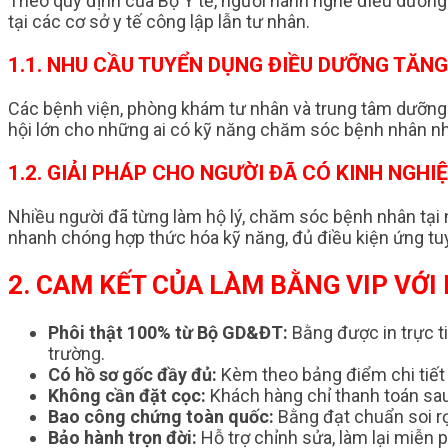
Theo quy định của Bộ Y tế, người hành nghề điều dưỡng
tại các cơ sở y tế công lập lẫn tư nhân.
1.1. NHU CẦU TUYỂN DỤNG ĐIỀU DƯỠNG TĂN
Các bệnh viện, phòng khám tư nhân và trung tâm dưỡng 
hội lớn cho những ai có kỹ năng chăm sóc bệnh nhân 
1.2. GIẢI PHÁP CHO NGƯỜI ĐÃ CÓ KINH NGHI
Nhiều người đã từng làm hộ lý, chăm sóc bệnh nhân tạ
nhanh chóng hợp thức hóa kỹ năng, đủ điều kiện ứng tu
2. CAM KẾT CỦA LÀM BẰNG VIP VỚ
Phôi thật 100% từ Bộ GD&ĐT:
Bằng được in trực ti
trường.
Có hồ sơ gốc đầy đủ:
Kèm theo bảng điểm chi tiết
Không cần đặt cọc:
Khách hàng chỉ thanh toán sau 
Bao công chứng toàn quốc:
Bằng đạt chuẩn soi rọ
Bảo hành trọn đời:
Hỗ trợ chỉnh sửa, làm lại miễn p