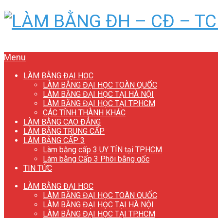
Menu
LÀM BẰNG ĐẠI HỌC
LÀM BẰNG ĐẠI HỌC TOÀN QUỐC
LÀM BẰNG ĐẠI HỌC TẠI HÀ NỘI
LÀM BẰNG ĐẠI HỌC TẠI TP.HCM
CÁC TỈNH THÀNH KHÁC
LÀM BẰNG CAO ĐẲNG
LÀM BẰNG TRUNG CẤP
LÀM BẰNG CẤP 3
Làm bằng cấp 3 UY TÍN tại TP.HCM
Làm bằng Cấp 3 Phôi bằng gốc
TIN TỨC
LÀM BẰNG ĐẠI HỌC
LÀM BẰNG ĐẠI HỌC TOÀN QUỐC
LÀM BẰNG ĐẠI HỌC TẠI HÀ NỘI
LÀM BẰNG ĐẠI HỌC TẠI TP.HCM