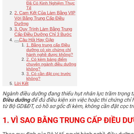
Đã Có Kinh Nghiệm Thực
Tế
2. Cam Kết Của Làm Bằng VIP
Với Bằng Trung Cấp Điều
Dưỡng
3. Quy Trình Làm Bằng Trung
Cấp Điều Dưỡng Chỉ 3 Bước
Câu Hỏi Hay Gặp
1. Bằng trung cấp Điều
dưỡng có xin chứng chỉ
hành nghề được không?
2. Có kèm bảng điểm
chuyên ngành điều dưỡng
không?
3. Có cần đặt cọc trước
không?
Lời Kết
Ngành điều dưỡng đang thiếu hụt nhân lực trầm trọng 
Điều dưỡng
để đủ điều kiện xin việc hoặc thi chứng ch
từ Bộ GD&ĐT, có hồ sơ gốc đi kèm, không cần đặt cọc t
1. VÌ SAO BẰNG TRUNG CẤP ĐIỀU D