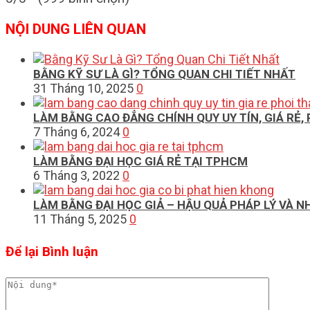
NỘI DUNG LIÊN QUAN
BẰNG KỸ SƯ LÀ GÌ? TỔNG QUAN CHI TIẾT NHẤT
31 Tháng 10, 2025
0
LÀM BẰNG CAO ĐẲNG CHÍNH QUY UY TÍN, GIÁ RẺ,
7 Tháng 6, 2024
0
LÀM BẰNG ĐẠI HỌC GIÁ RẺ TẠI TPHCM
6 Tháng 3, 2022
0
LÀM BẰNG ĐẠI HỌC GIẢ – HẬU QUẢ PHÁP LÝ VÀ N
11 Tháng 5, 2025
0
Để lại Bình luận