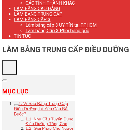
CÁC TỈNH THÀNH KHÁC
LÀM BẰNG CAO ĐẲNG
LÀM BẰNG TRUNG CẤP
LÀM BẰNG CẤP 3
Làm bằng cấp 3 UY TÍN tại TP.HCM
Làm bằng Cấp 3 Phôi bằng gốc
TIN TỨC
LÀM BẰNG TRUNG CẤP ĐIỀU DƯỠNG U
MỤC LỤC
1. Vì Sao Bằng Trung Cấp
Điều Dưỡng Là Yêu Cầu Bắt
Buộc?
1.1. Nhu Cầu Tuyển Dụng
Điều Dưỡng Tăng Cao
1.2. Giải Pháp Cho Người