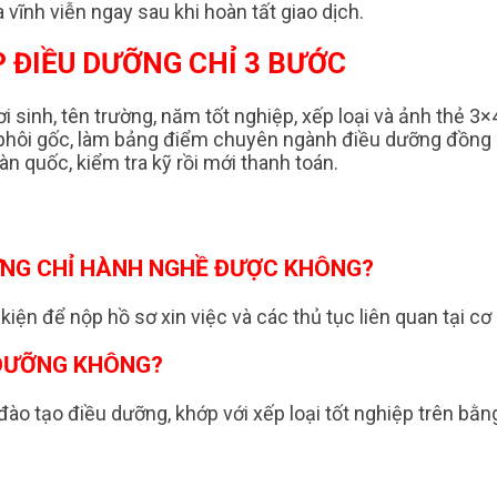
 vĩnh viễn ngay sau khi hoàn tất giao dịch.
 ĐIỀU DƯỠNG CHỈ 3 BƯỚC
i sinh, tên trường, năm tốt nghiệp, xếp loại và ảnh thẻ 3×
n phôi gốc, làm bảng điểm chuyên ngành điều dưỡng đồng 
àn quốc, kiểm tra kỹ rồi mới thanh toán.
HỨNG CHỈ HÀNH NGHỀ ĐƯỢC KHÔNG?
kiện để nộp hồ sơ xin việc và các thủ tục liên quan tại cơ 
 DƯỠNG KHÔNG?
đào tạo điều dưỡng, khớp với xếp loại tốt nghiệp trên bằn