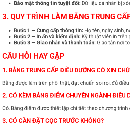
Bảo mật thông tin tuyệt đối:
Dữ liệu cá nhân bị xóa
3. QUY TRÌNH LÀM BẰNG TRUNG CẤP
Bước 1 — Cung cấp thông tin:
Họ tên, ngày sinh, nơ
Bước 2 — In ấn và kiểm định:
Kỹ thuật viên in trê
Bước 3 — Giao nhận và thanh toán:
Giao tận nơi to
CÂU HỎI HAY GẶP
1. BẰNG TRUNG CẤP ĐIỀU DƯỠNG CÓ XIN C
Bằng được làm trên phôi thật, đạt chuẩn soi rọi, đủ điều 
2. CÓ KÈM BẢNG ĐIỂM CHUYÊN NGÀNH ĐIỀU
Có. Bảng điểm được thiết lập chi tiết theo chương trình 
3. CÓ CẦN ĐẶT CỌC TRƯỚC KHÔNG?