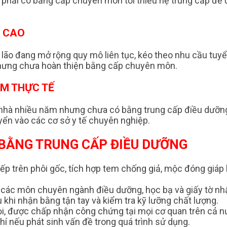
 phải có bằng cấp chuyên môn tối thiểu hệ trung cấp để
G CAO
lão đang mở rộng quy mô liên tục, kéo theo nhu cầu tuy
nhưng chưa hoàn thiện bằng cấp chuyên môn.
ỆM THỰC TẾ
i nhà nhiều năm nhưng chưa có bằng trung cấp điều dưỡn
yển vào các cơ sở y tế chuyên nghiệp.
I BẰNG TRUNG CẤP ĐIỀU DƯỠNG
ếp trên phôi gốc, tích hợp tem chống giả, mộc đóng giáp 
 các môn chuyên ngành điều dưỡng, học bạ và giấy tờ nh
khi nhận bằng tận tay và kiểm tra kỹ lưỡng chất lượng.
i, được chấp nhận công chứng tại mọi cơ quan trên cả n
hí nếu phát sinh vấn đề trong quá trình sử dụng.