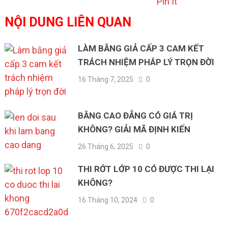
Pin It
NỘI DUNG LIÊN QUAN
LÀM BẰNG GIẢ CẤP 3 CAM KẾT
TRÁCH NHIỆM PHÁP LÝ TRỌN ĐỜI
16 Tháng 7, 2025
0
BẰNG CAO ĐẲNG CÓ GIÁ TRỊ
KHÔNG? GIẢI MÃ ĐỊNH KIẾN
26 Tháng 6, 2025
0
THI RỚT LỚP 10 CÓ ĐƯỢC THI LẠI
KHÔNG?
16 Tháng 10, 2024
0