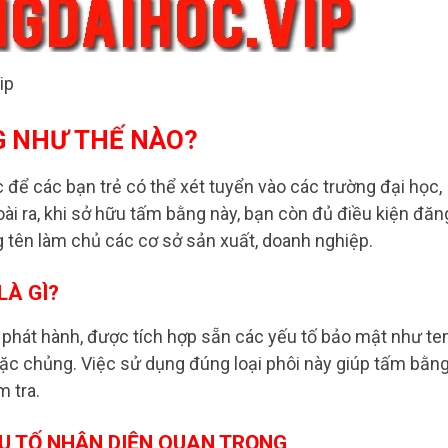
ip
G NHƯ THẾ NÀO?
c để các bạn trẻ có thể xét tuyển vào các trường đại học,
ài ra, khi sở hữu tấm bằng này, bạn còn đủ điều kiện đăn
g tên làm chủ các cơ sở sản xuất, doanh nghiệp.
LÀ GÌ?
 phát hành, được tích hợp sẵn các yếu tố bảo mật như t
đặc chủng. Việc sử dụng đúng loại phôi này giúp tấm bằn
m tra.
ẾU TỐ NHẬN DIỆN QUAN TRỌNG