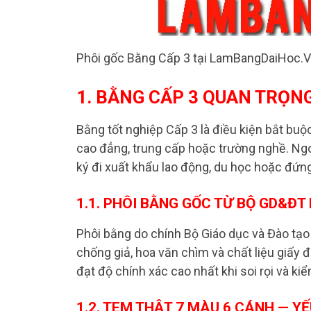
Phôi gốc Bằng Cấp 3 tại LamBangDaiHoc.V
1. BẰNG CẤP 3 QUAN TRỌN
Bằng tốt nghiệp Cấp 3 là điều kiện bắt buộ
cao đẳng, trung cấp hoặc trường nghề. Ngo
ký đi xuất khẩu lao động, du học hoặc đứn
1.1. PHÔI BẰNG GỐC TỪ BỘ GD&ĐT 
Phôi bằng do chính Bộ Giáo dục và Đào tạo
chống giả, hoa văn chìm và chất liệu giấy 
đạt độ chính xác cao nhất khi soi rọi và kiể
1.2. TEM THẬT 7 MÀU 6 CÁNH — Y