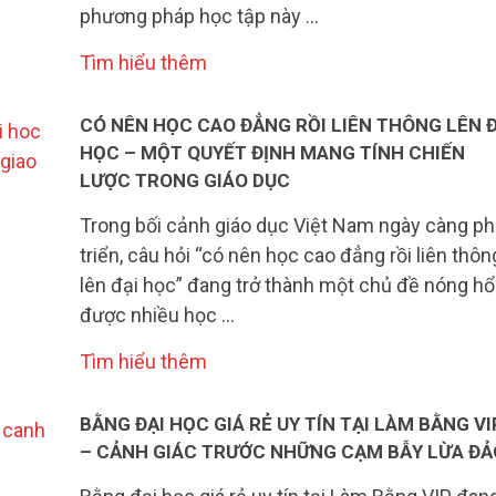
phương pháp học tập này …
Tìm hiểu thêm
CÓ NÊN HỌC CAO ĐẲNG RỒI LIÊN THÔNG LÊN Đ
HỌC – MỘT QUYẾT ĐỊNH MANG TÍNH CHIẾN
LƯỢC TRONG GIÁO DỤC
Trong bối cảnh giáo dục Việt Nam ngày càng ph
triển, câu hỏi “có nên học cao đẳng rồi liên thôn
lên đại học” đang trở thành một chủ đề nóng hổ
được nhiều học …
Tìm hiểu thêm
BẰNG ĐẠI HỌC GIÁ RẺ UY TÍN TẠI LÀM BẰNG VI
– CẢNH GIÁC TRƯỚC NHỮNG CẠM BẪY LỪA ĐẢ