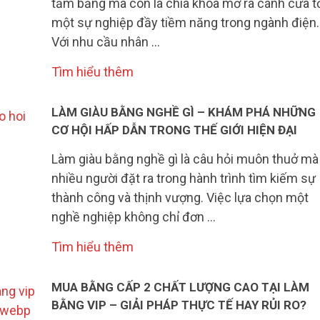
tấm bằng mà còn là chìa khóa mở ra cánh cửa t
một sự nghiệp đầy tiềm năng trong ngành điện.
Với nhu cầu nhân …
Tìm hiểu thêm
LÀM GIÀU BẰNG NGHỀ GÌ – KHÁM PHÁ NHỮNG
CƠ HỘI HẤP DẪN TRONG THẾ GIỚI HIỆN ĐẠI
Làm giàu bằng nghề gì là câu hỏi muôn thuở mà
nhiều người đặt ra trong hành trình tìm kiếm sự
thành công và thịnh vượng. Việc lựa chọn một
nghề nghiệp không chỉ đơn …
Tìm hiểu thêm
MUA BẰNG CẤP 2 CHẤT LƯỢNG CAO TẠI LÀM
BẰNG VIP – GIẢI PHÁP THỰC TẾ HAY RỦI RO?