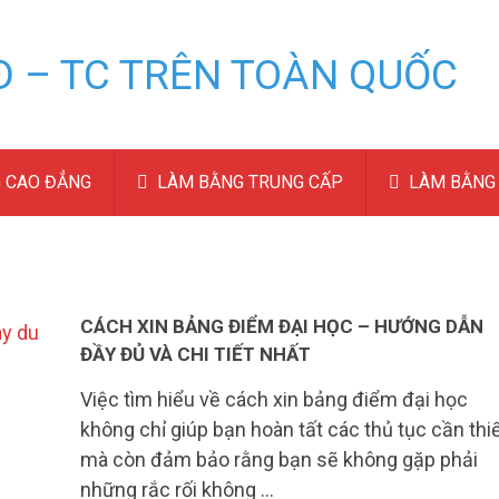
 CAO ĐẲNG
LÀM BẰNG TRUNG CẤP
LÀM BẰNG 
CÁCH XIN BẢNG ĐIỂM ĐẠI HỌC – HƯỚNG DẪN
ĐẦY ĐỦ VÀ CHI TIẾT NHẤT
Việc tìm hiểu về cách xin bảng điểm đại học
không chỉ giúp bạn hoàn tất các thủ tục cần thi
mà còn đảm bảo rằng bạn sẽ không gặp phải
những rắc rối không …