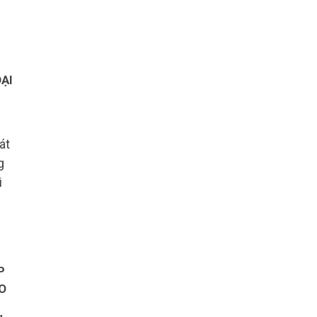
ẠI
át
g
i
P
O