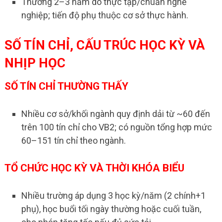
Thường 2–3 năm do thực tập/chuẩn nghề
nghiệp; tiến độ phụ thuộc cơ sở thực hành.
SỐ TÍN CHỈ, CẤU TRÚC HỌC KỲ VÀ
NHỊP HỌC
SỐ TÍN CHỈ THƯỜNG THẤY
Nhiều cơ sở/khối ngành quy định dải từ ~60 đến
trên 100 tín chỉ cho VB2; có nguồn tổng hợp mức
60–151 tín chỉ theo ngành.
TỔ CHỨC HỌC KỲ VÀ THỜI KHÓA BIỂU
Nhiều trường áp dụng 3 học kỳ/năm (2 chính+1
phụ), học buổi tối ngày thường hoặc cuối tuần,