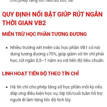
cho phép tăng tốc nếu đủ sức tải.
QUY ĐỊNH NỔI BẬT GIÚP RÚT NGẮN
THỜI GIAN VB2
MIỄN TRỪ HỌC PHẦN TƯƠNG ĐƯƠNG
Nhiều trường xét miễn các học phần VB1 có nội
dung tương đương ≥70%, giúp giảm số tín chỉ phải
học, rút ngắn 0,5–1 năm so với tiến độ tiêu chuẩn.
LINH HOẠT TIẾN ĐỘ THEO TÍN CHỈ
Hệ tín chỉ cho phép tăng số học phần mỗi kỳ nếu
đáp ứng điều kiện học vụ; lớp tối/cuối tuần hỗ trợ
người đi làm tăng tốc độ tích lũy.