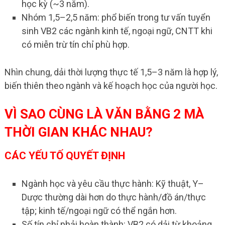
học kỳ (~3 năm).
Nhóm 1,5–2,5 năm: phổ biến trong tư vấn tuyển
sinh VB2 các ngành kinh tế, ngoại ngữ, CNTT khi
có miễn trừ tín chỉ phù hợp.
Nhìn chung, dải thời lượng thực tế 1,5–3 năm là hợp lý,
biến thiên theo ngành và kế hoạch học của người học.
VÌ SAO CÙNG LÀ VĂN BẰNG 2 MÀ
THỜI GIAN KHÁC NHAU?
CÁC YẾU TỐ QUYẾT ĐỊNH
Ngành học và yêu cầu thực hành: Kỹ thuật, Y–
Dược thường dài hơn do thực hành/đồ án/thực
tập; kinh tế/ngoại ngữ có thể ngắn hơn.
Số tín chỉ phải hoàn thành: VB2 có dải từ khoảng