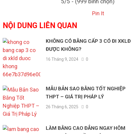
5/5 - (999 bình chọn)
Pin It
NỘI DUNG LIÊN QUAN
KHÔNG CÓ BẰNG CẤP 3 CÓ ĐI XKLĐ
ĐƯỢC KHÔNG?
16 Tháng 9, 2024
0
MẪU BẢN SAO BẰNG TỐT NGHIỆP
THPT – GIÁ TRỊ PHÁP LÝ
26 Tháng 6, 2025
0
LÀM BẰNG CAO ĐẲNG NGAY HÔM