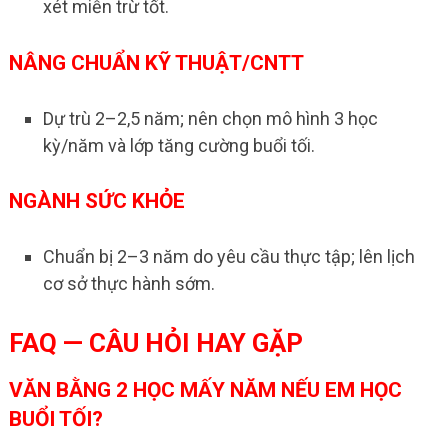
xét miễn trừ tốt.
NÂNG CHUẨN KỸ THUẬT/CNTT
Dự trù 2–2,5 năm; nên chọn mô hình 3 học
kỳ/năm và lớp tăng cường buổi tối.
NGÀNH SỨC KHỎE
Chuẩn bị 2–3 năm do yêu cầu thực tập; lên lịch
cơ sở thực hành sớm.
FAQ — CÂU HỎI HAY GẶP
VĂN BẰNG 2 HỌC MẤY NĂM NẾU EM HỌC
BUỔI TỐI?