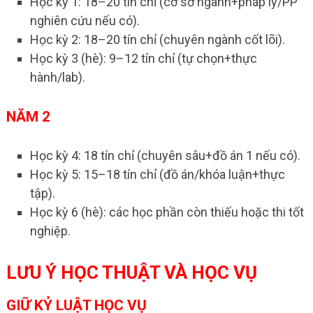
Học kỳ 1: 18–20 tín chỉ (cơ sở ngành+pháp lý/PP
nghiên cứu nếu có).
Học kỳ 2: 18–20 tín chỉ (chuyên ngành cốt lõi).
Học kỳ 3 (hè): 9–12 tín chỉ (tự chọn+thực
hành/lab).
NĂM 2
Học kỳ 4: 18 tín chỉ (chuyên sâu+đồ án 1 nếu có).
Học kỳ 5: 15–18 tín chỉ (đồ án/khóa luận+thực
tập).
Học kỳ 6 (hè): các học phần còn thiếu hoặc thi tốt
nghiệp.
LƯU Ý HỌC THUẬT VÀ HỌC VỤ
GIỮ KỶ LUẬT HỌC VỤ