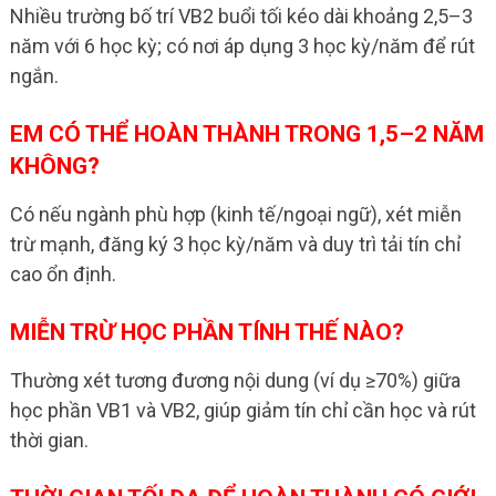
Nhiều trường bố trí VB2 buổi tối kéo dài khoảng 2,5–3
năm với 6 học kỳ; có nơi áp dụng 3 học kỳ/năm để rút
ngắn.
EM CÓ THỂ HOÀN THÀNH TRONG 1,5–2 NĂM
KHÔNG?
Có nếu ngành phù hợp (kinh tế/ngoại ngữ), xét miễn
trừ mạnh, đăng ký 3 học kỳ/năm và duy trì tải tín chỉ
cao ổn định.
MIỄN TRỪ HỌC PHẦN TÍNH THẾ NÀO?
Thường xét tương đương nội dung (ví dụ ≥70%) giữa
học phần VB1 và VB2, giúp giảm tín chỉ cần học và rút
thời gian.