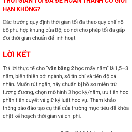
THỜI GIAN TỐI ĐA ĐỂ HOÀN THÀNH CÓ GIỚI
HẠN KHÔNG?
Các trường quy định thời gian tối đa theo quy chế nội
bộ phù hợp khung của Bộ; có nơi cho phép tối đa gấp
đôi thời gian chuẩn để linh hoạt.
LỜI KẾT
Trả lời thực tế cho “
văn bằng 2
học mấy năm” là 1,5–3
năm, biến thiên bởi ngành, số tín chỉ và tiến độ cá
nhân. Muốn rút ngắn, hãy chuẩn bị hồ sơ miễn trừ
tương đương, chọn mô hình 3 học kỳ/năm, ưu tiên học
phần tiên quyết và giữ kỷ luật học vụ. Tham khảo
thông báo đào tạo cụ thể của trường mục tiêu để khóa
chặt kế hoạch thời gian và chi phí.