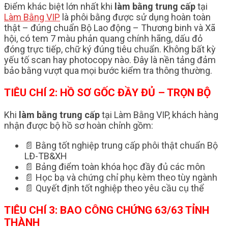
Điểm khác biệt lớn nhất khi
làm bằng trung cấp
tại
Làm Bằng VIP
là phôi bằng được sử dụng hoàn toàn
thật – đúng chuẩn Bộ Lao động – Thương binh và Xã
hội, có tem 7 màu phản quang chính hãng, dấu đỏ
đóng trực tiếp, chữ ký đúng tiêu chuẩn. Không bất kỳ
yếu tố scan hay photocopy nào. Đây là nền tảng đảm
bảo bằng vượt qua mọi bước kiểm tra thông thường.
TIÊU CHÍ 2: HỒ SƠ GỐC ĐẦY ĐỦ – TRỌN BỘ
Khi
làm bằng trung cấp
tại Làm Bằng VIP, khách hàng
nhận được bộ hồ sơ hoàn chỉnh gồm:
📄 Bằng tốt nghiệp trung cấp phôi thật chuẩn Bộ
LĐ-TB&XH
📄 Bảng điểm toàn khóa học đầy đủ các môn
📄 Học bạ và chứng chỉ phụ kèm theo tùy ngành
📄 Quyết định tốt nghiệp theo yêu cầu cụ thể
TIÊU CHÍ 3: BAO CÔNG CHỨNG 63/63 TỈNH
THÀNH