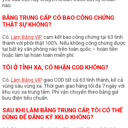
nào.
BẰNG TRUNG CẤP CÓ BAO CÔNG CHỨNG
THẬT SỰ KHÔNG?
Có.
Làm Bằng VIP
cam kết bao công chứng tại 63 tỉnh
thành với phôi thật 100%. Nếu không công chứng được
tại bất kỳ văn phòng nào trên toàn quốc – hoàn tiền
hoặc làm lại hoàn toàn miễn phí.
TÔI Ở TỈNH XA, CÓ NHẬN COD KHÔNG?
Có.
Làm Bằng VIP
giao COD tất cả 63 tỉnh thành, kể cả
vùng sâu vùng xa. Thời gian giao hàng tối đa 7 ngày với
khu vực xa trung tâm. Phí vận chuyển theo bảng giá
bưu điện tiêu chuẩn.
SAU KHI LÀM BẰNG TRUNG CẤP, TÔI CÓ THỂ
DÙNG ĐỂ ĐĂNG KÝ XKLĐ KHÔNG?