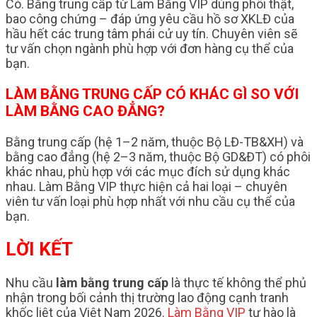
Có. Bằng trung cấp từ Làm Bằng VIP dùng phôi thật,
bao công chứng – đáp ứng yêu cầu hồ sơ XKLĐ của
hầu hết các trung tâm phái cử uy tín. Chuyên viên sẽ
tư vấn chọn ngành phù hợp với đơn hàng cụ thể của
bạn.
LÀM BẰNG TRUNG CẤP CÓ KHÁC GÌ SO VỚI
LÀM BẰNG CAO ĐẲNG?
Bằng trung cấp (hệ 1–2 năm, thuộc Bộ LĐ-TB&XH) và
bằng cao đẳng (hệ 2–3 năm, thuộc Bộ GD&ĐT) có phôi
khác nhau, phù hợp với các mục đích sử dụng khác
nhau. Làm Bằng VIP thực hiện cả hai loại – chuyên
viên tư vấn loại phù hợp nhất với nhu cầu cụ thể của
bạn.
LỜI KẾT
Nhu cầu
làm bằng trung cấp
là thực tế không thể phủ
nhận trong bối cảnh thị trường lao động cạnh tranh
khốc liệt của Việt Nam 2026.
Làm Bằng VIP
tự hào là