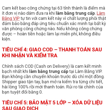
Cam kết bao công chứng tại 63 tỉnh thành là điểm mà
ít đơn vị nào dám đưa ra khi
làm bằng trung cấp
.
Làm
Bằng VIP
tự tin với cam kết này vì chất lượng phôi thật
đảm bảo bằng đáp ứng tiêu chuẩn xác minh tại bất kỳ
văn phòng công chứng nào. Nếu không công chứng
được – hoàn tiền hoặc làm lại miễn phí, không điều
kiện.
TIÊU CHÍ 4: GIAO COD – THANH TOÁN SAU
KHI NHẬN VÀ KIỂM TRA
Chính sách COD (Cash on Delivery) là cam kết minh
bạch nhất khi
làm bằng trung cấp
tại Làm Bằng VIP.
Bạn không cần chuyển khoản trước dù chỉ một đồng.
Shipper giao tận tay, bạn mở ra kiểm tra từng chi tiết,
hài lòng 100% rồi mới thanh toán. Rủi ro tài chính của
bạn tuyệt đối bằng 0.
TIÊU CHÍ 5: BẢO MẬT 5 LỚP – XÓA DỮ LIỆU
SAU GIAO DỊCH