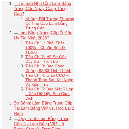
Tại Sao Nhu Cầu Làm Bằng
Trung Cấp Ngày Càng Tăng
Cao?
Những Đối Tượng Thường
Có Nhu Cầu Làm Bằng
Trung Cấp
Làm Bằng Trung Cấp Ở Đâu
Uy Tín Nhất 2026?
Tiêu Chí 1: Phôi Thật
100% – Chuẩn Bộ LĐ-
TB&XH
Tiêu Chí 2: Hồ Sơ Gốc
Đầy Đủ – Trọn Bộ
Tiêu Chí 3: Bao Công
Chứng 63/63 Tỉnh Thành
Tiêu Chí 4: Giao COD –
Thanh Toán Sau Khi Nhận
Và Kiểm Tra
Tiêu Chí 5: Bảo Mật 5 Lớp
– Xóa Dữ Liệu Sau Giao
Dịch
So Sánh: Làm Bằng Trung Cấp
Tại Làm Bằng VIP vs. Học Lại 2
Năm
Quy Trình Làm Bằng Trung
Cấp Tại Làm Bằng VIP – 5
Bước Cực Kỳ Đơn Giản