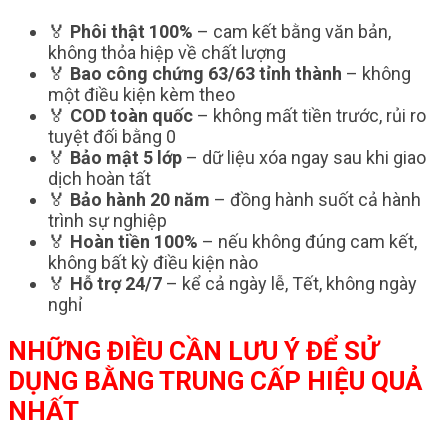
🏅
Phôi thật 100%
– cam kết bằng văn bản,
không thỏa hiệp về chất lượng
🏅
Bao công chứng 63/63 tỉnh thành
– không
một điều kiện kèm theo
🏅
COD toàn quốc
– không mất tiền trước, rủi ro
tuyệt đối bằng 0
🏅
Bảo mật 5 lớp
– dữ liệu xóa ngay sau khi giao
dịch hoàn tất
🏅
Bảo hành 20 năm
– đồng hành suốt cả hành
trình sự nghiệp
🏅
Hoàn tiền 100%
– nếu không đúng cam kết,
không bất kỳ điều kiện nào
🏅
Hỗ trợ 24/7
– kể cả ngày lễ, Tết, không ngày
nghỉ
NHỮNG ĐIỀU CẦN LƯU Ý ĐỂ SỬ
DỤNG BẰNG TRUNG CẤP HIỆU QUẢ
NHẤT