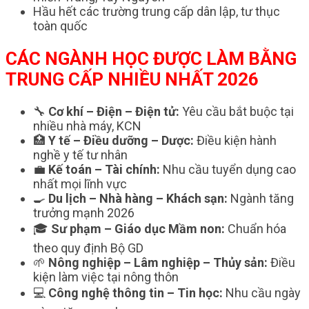
Hầu hết các trường trung cấp dân lập, tư thục
toàn quốc
CÁC NGÀNH HỌC ĐƯỢC LÀM BẰNG
TRUNG CẤP NHIỀU NHẤT 2026
🔧
Cơ khí – Điện – Điện tử:
Yêu cầu bắt buộc tại
nhiều nhà máy, KCN
🏥
Y tế – Điều dưỡng – Dược:
Điều kiện hành
nghề y tế tư nhân
💼
Kế toán – Tài chính:
Nhu cầu tuyển dụng cao
nhất mọi lĩnh vực
🍳
Du lịch – Nhà hàng – Khách sạn:
Ngành tăng
trưởng mạnh 2026
🎓
Sư phạm – Giáo dục Mầm non:
Chuẩn hóa
theo quy định Bộ GD
🌱
Nông nghiệp – Lâm nghiệp – Thủy sản:
Điều
kiện làm việc tại nông thôn
💻
Công nghệ thông tin – Tin học:
Nhu cầu ngày