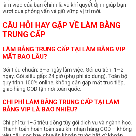
làm việc của bạn chính là vũ khí quyết định giúp bạn
vượt qua phỏng vấn và giữ vững vị trí mới.
CÂU HỎI HAY GẶP VỀ LÀM BẰNG
TRUNG CẤP
LÀM BẰNG TRUNG CẤP TẠI LÀM BẰNG VIP
MẤT BAO LÂU?
Gói tiêu chuẩn: 3–5 ngày làm việc. Gói ưu tiên: 1–2
ngày. Gói siêu gấp: 24 giờ (phụ phí áp dụng). Toàn bộ
quy trình 100% online, không cần gặp mặt trực tiếp,
giao hàng COD tận nơi toàn quốc.
CHI PHÍ LÀM BẰNG TRUNG CẤP TẠI LÀM
BẰNG VIP LÀ BAO NHIÊU?
Chi phí từ 1–5 triệu đồng tùy gói dịch vụ và ngành học.
Thanh toán hoàn toàn sau khi nhận hàng COD – không
yêu cầu cọc hay chuyển khoản trước bất kỳ khoản