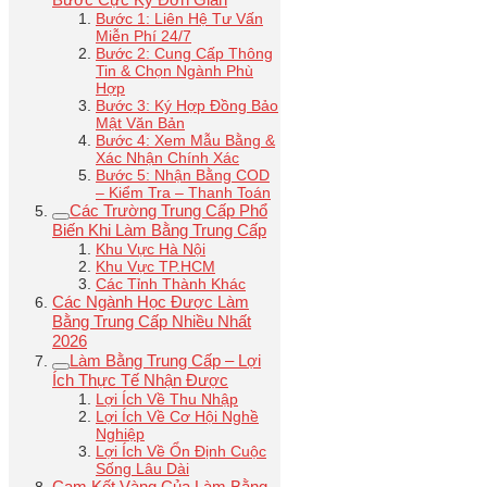
Bước 1: Liên Hệ Tư Vấn
Miễn Phí 24/7
Bước 2: Cung Cấp Thông
Tin & Chọn Ngành Phù
Hợp
Bước 3: Ký Hợp Đồng Bảo
Mật Văn Bản
Bước 4: Xem Mẫu Bằng &
Xác Nhận Chính Xác
Bước 5: Nhận Bằng COD
– Kiểm Tra – Thanh Toán
Các Trường Trung Cấp Phổ
Biến Khi Làm Bằng Trung Cấp
Khu Vực Hà Nội
Khu Vực TP.HCM
Các Tỉnh Thành Khác
Các Ngành Học Được Làm
Bằng Trung Cấp Nhiều Nhất
2026
Làm Bằng Trung Cấp – Lợi
Ích Thực Tế Nhận Được
Lợi Ích Về Thu Nhập
Lợi Ích Về Cơ Hội Nghề
Nghiệp
Lợi Ích Về Ổn Định Cuộc
Sống Lâu Dài
Cam Kết Vàng Của Làm Bằng