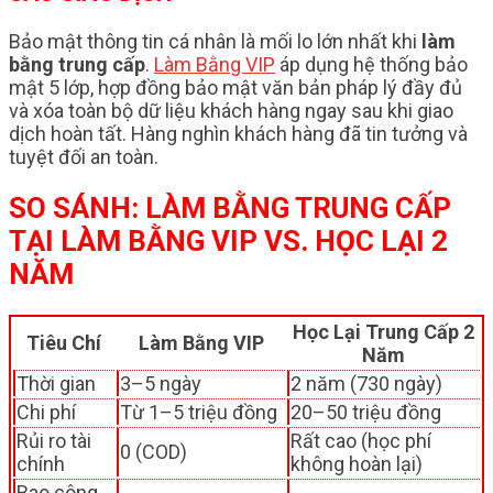
Bảo mật thông tin cá nhân là mối lo lớn nhất khi
làm
bằng trung cấp
.
Làm Bằng VIP
áp dụng hệ thống bảo
mật 5 lớp, hợp đồng bảo mật văn bản pháp lý đầy đủ
và xóa toàn bộ dữ liệu khách hàng ngay sau khi giao
dịch hoàn tất. Hàng nghìn khách hàng đã tin tưởng và
tuyệt đối an toàn.
SO SÁNH: LÀM BẰNG TRUNG CẤP
TẠI LÀM BẰNG VIP VS. HỌC LẠI 2
NĂM
Học Lại Trung Cấp 2
Tiêu Chí
Làm Bằng VIP
Năm
Thời gian
3–5 ngày
2 năm (730 ngày)
Chi phí
Từ 1–5 triệu đồng
20–50 triệu đồng
Rủi ro tài
Rất cao (học phí
0 (COD)
chính
không hoàn lại)
Bao công