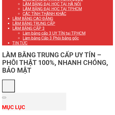
LÀM BẰNG ĐẠI HỌC TẠI HÀ NỘI
LÀM BẰNG ĐẠI HỌC TẠI TP.HCM
CÁC TỈNH THÀNH KHÁC
LÀM BẰNG CAO ĐẲNG
LÀM BẰNG TRUNG CẤP
LÀM BẰNG CẤP 3
Làm bằng cấp 3 UY TÍN tại TP.HCM
Làm bằng Cấp 3 Phôi bằng gốc
TIN TỨC
LÀM BẰNG TRUNG CẤP UY TÍN –
PHÔI THẬT 100%, NHANH CHÓNG,
BẢO MẬT
MỤC LỤC