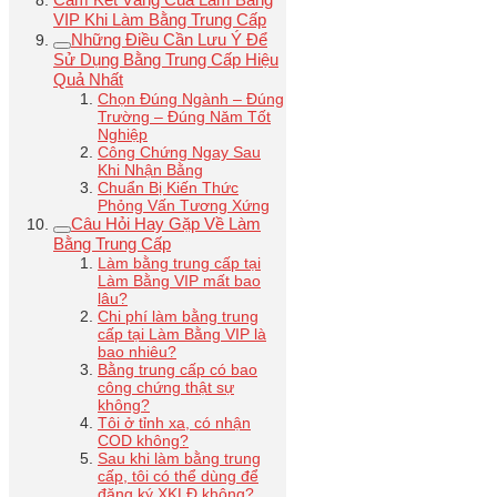
VIP Khi Làm Bằng Trung Cấp
Những Điều Cần Lưu Ý Để
Sử Dụng Bằng Trung Cấp Hiệu
Quả Nhất
Chọn Đúng Ngành – Đúng
Trường – Đúng Năm Tốt
Nghiệp
Công Chứng Ngay Sau
Khi Nhận Bằng
Chuẩn Bị Kiến Thức
Phỏng Vấn Tương Xứng
Câu Hỏi Hay Gặp Về Làm
Bằng Trung Cấp
Làm bằng trung cấp tại
Làm Bằng VIP mất bao
lâu?
Chi phí làm bằng trung
cấp tại Làm Bằng VIP là
bao nhiêu?
Bằng trung cấp có bao
công chứng thật sự
không?
Tôi ở tỉnh xa, có nhận
COD không?
Sau khi làm bằng trung
cấp, tôi có thể dùng để
đăng ký XKLĐ không?