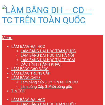
Menu
LÀM BẰNG ĐẠI HỌC
LÀM BẰNG ĐẠI HỌC TOÀN QUỐC
LÀM BẰNG ĐẠI HỌC TẠI HÀ NỘI
LÀM BẰNG ĐẠI HỌC TẠI TP.HCM
CÁC TỈNH THÀNH KHÁC
LÀM BẰNG CAO ĐẲNG
LÀM BẰNG TRUNG CẤP
LÀM BẰNG CẤP 3
Làm bằng cấp 3 UY TÍN tại TP.HCM
Làm bằng Cấp 3 Phôi bằng gốc
TIN TỨC
LÀM BẰNG ĐẠI HỌC
LÀM BẰNG ĐẠI HỌC TOÀN QUỐC