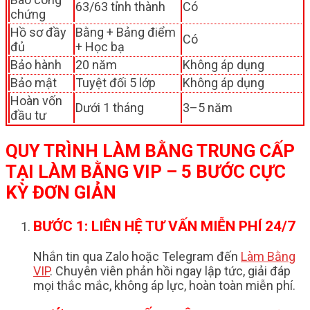
63/63 tỉnh thành
Có
chứng
Hồ sơ đầy
Bằng + Bảng điểm
Có
đủ
+ Học bạ
Bảo hành
20 năm
Không áp dụng
Bảo mật
Tuyệt đối 5 lớp
Không áp dụng
Hoàn vốn
Dưới 1 tháng
3–5 năm
đầu tư
QUY TRÌNH LÀM BẰNG TRUNG CẤP
TẠI LÀM BẰNG VIP – 5 BƯỚC CỰC
KỲ ĐƠN GIẢN
BƯỚC 1: LIÊN HỆ TƯ VẤN MIỄN PHÍ 24/7
Nhắn tin qua Zalo hoặc Telegram đến
Làm Bằng
VIP
. Chuyên viên phản hồi ngay lập tức, giải đáp
mọi thắc mắc, không áp lực, hoàn toàn miễn phí.