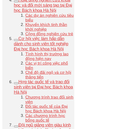
học và đổi mới sáng tạo tại Đại
học Bách khoa Hà Nội
Các dự án nghiên cứu tiêu
biểu
Khuyến khích tinh thần
khởi nghiệp
Cộng đồng nghiên cứu trẻ
Cơ hội việc làm hấp dẫn
dành cho sinh viên tốt nghiệp
Đại học Bách khoa Hà Nội
Tình hình thị trường lao
động hiện nay
Các vị trí công việc phổ
biến
Chế độ đãi ngộ và cơ hội
thăng tiến
Hợp tác quốc tế và trao đổi
sinh viên tại Đại học Bách khoa
Hà Nội
Chương trình trao đổi sinh
viên
Đối tác quốc tế của Đại
học Bách khoa Hà Nội
Các chương trình học
bổng quốc tế
Đội ngũ giảng viên giàu kinh