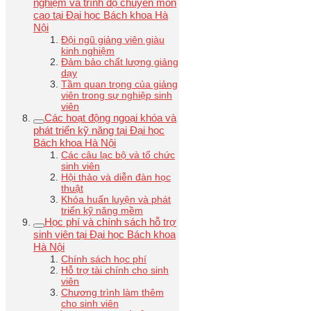
nghiệm và trình độ chuyên môn
cao tại Đại học Bách khoa Hà
Nội
Đội ngũ giảng viên giàu
kinh nghiệm
Đảm bảo chất lượng giảng
dạy
Tầm quan trọng của giảng
viên trong sự nghiệp sinh
viên
Các hoạt động ngoại khóa và
phát triển kỹ năng tại Đại học
Bách khoa Hà Nội
Các câu lạc bộ và tổ chức
sinh viên
Hội thảo và diễn đàn học
thuật
Khóa huấn luyện và phát
triển kỹ năng mềm
Học phí và chính sách hỗ trợ
sinh viên tại Đại học Bách khoa
Hà Nội
Chính sách học phí
Hỗ trợ tài chính cho sinh
viên
Chương trình làm thêm
cho sinh viên