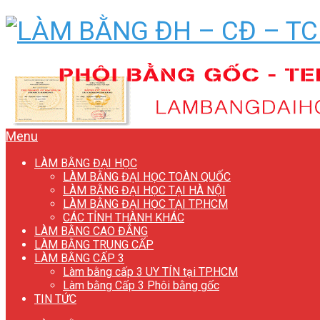
Menu
LÀM BẰNG ĐẠI HỌC
LÀM BẰNG ĐẠI HỌC TOÀN QUỐC
LÀM BẰNG ĐẠI HỌC TẠI HÀ NỘI
LÀM BẰNG ĐẠI HỌC TẠI TP.HCM
CÁC TỈNH THÀNH KHÁC
LÀM BẰNG CAO ĐẲNG
LÀM BẰNG TRUNG CẤP
LÀM BẰNG CẤP 3
Làm bằng cấp 3 UY TÍN tại TP.HCM
Làm bằng Cấp 3 Phôi bằng gốc
TIN TỨC