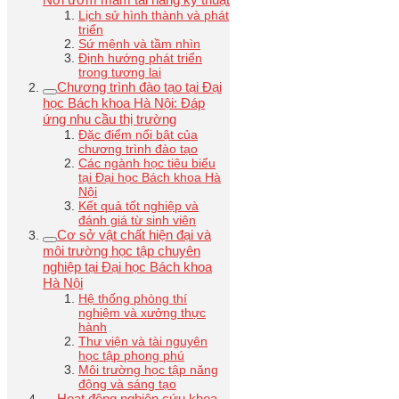
Lịch sử hình thành và phát
triển
Sứ mệnh và tầm nhìn
Định hướng phát triển
trong tương lai
Chương trình đào tạo tại Đại
học Bách khoa Hà Nội: Đáp
ứng nhu cầu thị trường
Đặc điểm nổi bật của
chương trình đào tạo
Các ngành học tiêu biểu
tại Đại học Bách khoa Hà
Nội
Kết quả tốt nghiệp và
đánh giá từ sinh viên
Cơ sở vật chất hiện đại và
môi trường học tập chuyên
nghiệp tại Đại học Bách khoa
Hà Nội
Hệ thống phòng thí
nghiệm và xưởng thực
hành
Thư viện và tài nguyên
học tập phong phú
Môi trường học tập năng
động và sáng tạo
Hoạt động nghiên cứu khoa