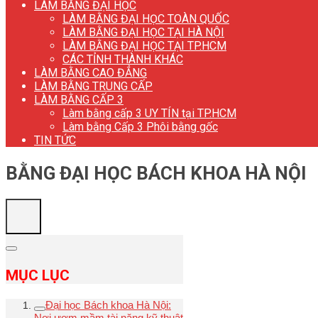
LÀM BẰNG ĐẠI HỌC
LÀM BẰNG ĐẠI HỌC TOÀN QUỐC
LÀM BẰNG ĐẠI HỌC TẠI HÀ NỘI
LÀM BẰNG ĐẠI HỌC TẠI TP.HCM
CÁC TỈNH THÀNH KHÁC
LÀM BẰNG CAO ĐẲNG
LÀM BẰNG TRUNG CẤP
LÀM BẰNG CẤP 3
Làm bằng cấp 3 UY TÍN tại TP.HCM
Làm bằng Cấp 3 Phôi bằng gốc
TIN TỨC
BẰNG ĐẠI HỌC BÁCH KHOA HÀ NỘI
MỤC LỤC
Đại học Bách khoa Hà Nội:
Nơi ươm mầm tài năng kỹ thuật