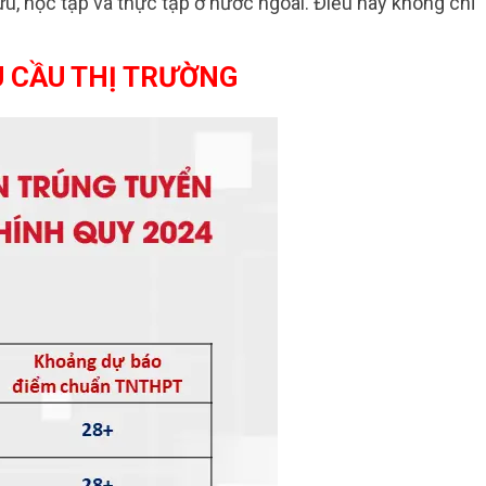
u, học tập và thực tập ở nước ngoài. Điều này không chỉ
U CẦU THỊ TRƯỜNG