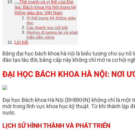
Thế mạnh và vị thế của Đại
học Bách khoa Hà Nội trong hệ
thống giáo dục Việt Nam
Vị thế trong hệ thống giáo
dục
Các thành tựu nổi bật
Hướng đi tương lai và phát
triển bền vững
Lời kết
Bằng đại học bách khoa hà nội là biểu tượng cho sự nỗ l
đào tạo lâu đời, bằng cấp này không chỉ mở ra cơ hội 
ĐẠI HỌC BÁCH KHOA HÀ NỘI: NƠI 
Đại học Bách khoa Hà Nội (ĐHBKHN) không chỉ là một t
mới trong lĩnh vực khoa học kỹ thuật. Từ khi thành lập 
nước.
LỊCH SỬ HÌNH THÀNH VÀ PHÁT TRIỂN