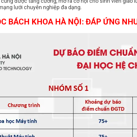
cũng được tăng cường, mở ra cơ hội cho sinh viên giao lư
 mạng lưới chuyên nghiệp đa dạng.
ỌC BÁCH KHOA HÀ NỘI: ĐÁP ỨNG NH