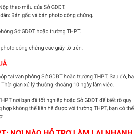
: Nộp theo mẫu của Sở GDĐT.
ân: Bản gốc và bản photo công chứng.
ăn phòng Sở GDĐT hoặc trường THPT.
 photo công chứng các giấy tờ trên.
QUẢ
 nộp tại văn phòng Sở GDĐT hoặc trường THPT. Sau đó, b
 Thời gian xử lý thường khoảng 10 ngày làm việc.
g THPT nơi bạn đã tốt nghiệp hoặc Sở GDĐT để biết rõ quy
ng hợp không thể liên hệ được với trường THPT, bạn có thể
ợ.
T: NƠI NÀO HỖ TRỢ LÀM LẠI NHANH