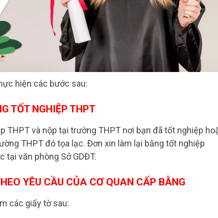
thực hiện các bước sau:
NG TỐT NGHIỆP THPT
iệp THPT và nộp tại trường THPT nơi bạn đã tốt nghiệp ho
rường THPT đó tọa lạc. Đơn xin làm lại bằng tốt nghiệp
c tại văn phòng Sở GDĐT.
 THEO YÊU CẦU CỦA CƠ QUAN CẤP BẰNG
m các giấy tờ sau: