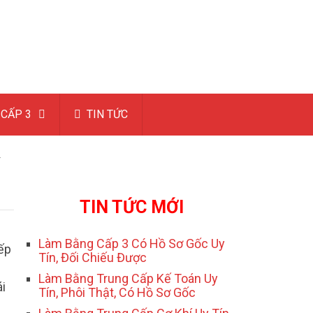
CẤP 3
TIN TỨC
Y
TIN TỨC MỚI
Làm Bằng Cấp 3 Có Hồ Sơ Gốc Uy
ếp
Tín, Đối Chiếu Được
Làm Bằng Trung Cấp Kế Toán Uy
ái
Tín, Phôi Thật, Có Hồ Sơ Gốc