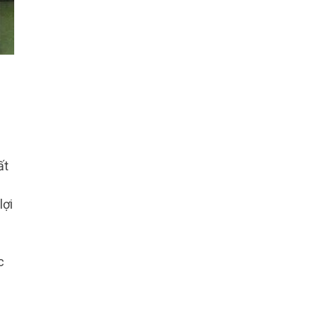
ất
lợi
.
c