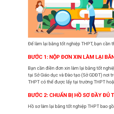
Để làm lại bằng tốt nghiệp THPT, bạn cần 
BƯỚC 1: NỘP ĐƠN XIN LÀM LẠI BẰ
Bạn cần điền đơn xin làm lại bằng tốt ngh
tại Sở Giáo dục và Đào tạo (Sở GDĐT) nơi t
THPT có thể được lấy tại trường THPT hoặ
BƯỚC 2: CHUẨN BỊ HỒ SƠ ĐẦY ĐỦ
Hồ sơ làm lại bằng tốt nghiệp THPT bao gồ