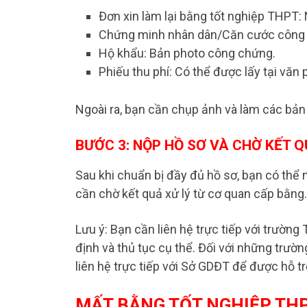
Đơn xin làm lại bằng tốt nghiệp THPT
Chứng minh nhân dân/Căn cước công d
Hộ khẩu: Bản photo công chứng.
Phiếu thu phí: Có thể được lấy tại v
Ngoài ra, bạn cần chụp ảnh và làm các bản
BƯỚC 3: NỘP HỒ SƠ VÀ CHỜ KẾT 
Sau khi chuẩn bị đầy đủ hồ sơ, bạn có thể
cần chờ kết quả xử lý từ cơ quan cấp bằng.
Lưu ý: Bạn cần liên hệ trực tiếp với trườn
định và thủ tục cụ thể. Đối với những trườ
liên hệ trực tiếp với Sở GDĐT để được hỗ tr
MẤT BẰNG TỐT NGHIỆP THP