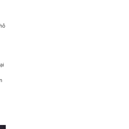
 hỗ
ệ
ại
n