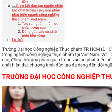
tiến
Cam kết đào tạo nguồn nhân
lực chất lượng cao, góp phần
phát triển ngành công nghiệp
thực phẩm Việt Nam
Tạo ra nguồn nhân lực
chất lượng cao
Đóng góp vào sự phát
triển bền vững
Lời kết
Trường Đại học Công nghiệp Thực phẩm TP. HCM (ĐHCNTP
trong ngành công nghiệp thực phẩm tại Việt Nam. Với l
cao, đồng thời góp phần quan trọng vào sự phát triển bề
chất hiện đại, chương trình đào tạo đa dạng đến đội ng
TRƯỜNG ĐẠI HỌC CÔNG NGHIỆP TH