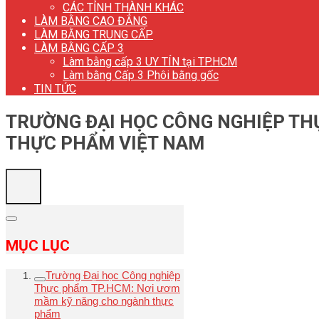
CÁC TỈNH THÀNH KHÁC
LÀM BẰNG CAO ĐẲNG
LÀM BẰNG TRUNG CẤP
LÀM BẰNG CẤP 3
Làm bằng cấp 3 UY TÍN tại TP.HCM
Làm bằng Cấp 3 Phôi bằng gốc
TIN TỨC
TRƯỜNG ĐẠI HỌC CÔNG NGHIỆP TH
THỰC PHẨM VIỆT NAM
MỤC LỤC
Trường Đại học Công nghiệp
Thực phẩm TP.HCM: Nơi ươm
mầm kỹ năng cho ngành thực
phẩm