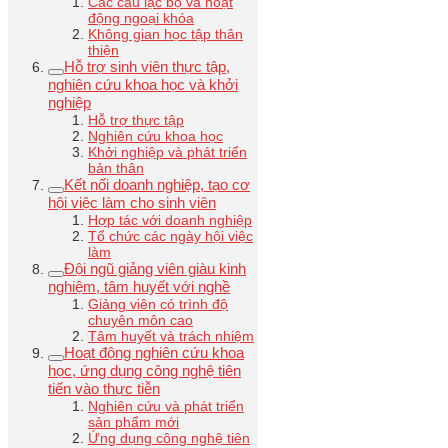
Các câu lạc bộ và hoạt
động ngoại khóa
Không gian học tập thân
thiện
Hỗ trợ sinh viên thực tập,
nghiên cứu khoa học và khởi
nghiệp
Hỗ trợ thực tập
Nghiên cứu khoa học
Khởi nghiệp và phát triển
bản thân
Kết nối doanh nghiệp, tạo cơ
hội việc làm cho sinh viên
Hợp tác với doanh nghiệp
Tổ chức các ngày hội việc
làm
Đội ngũ giảng viên giàu kinh
nghiệm, tâm huyết với nghề
Giảng viên có trình độ
chuyên môn cao
Tâm huyết và trách nhiệm
Hoạt động nghiên cứu khoa
học, ứng dụng công nghệ tiên
tiến vào thực tiễn
Nghiên cứu và phát triển
sản phẩm mới
Ứng dụng công nghệ tiên