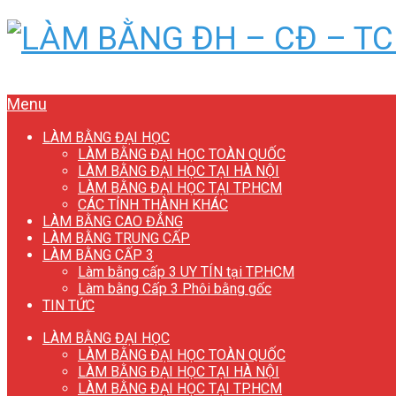
Menu
LÀM BẰNG ĐẠI HỌC
LÀM BẰNG ĐẠI HỌC TOÀN QUỐC
LÀM BẰNG ĐẠI HỌC TẠI HÀ NỘI
LÀM BẰNG ĐẠI HỌC TẠI TP.HCM
CÁC TỈNH THÀNH KHÁC
LÀM BẰNG CAO ĐẲNG
LÀM BẰNG TRUNG CẤP
LÀM BẰNG CẤP 3
Làm bằng cấp 3 UY TÍN tại TP.HCM
Làm bằng Cấp 3 Phôi bằng gốc
TIN TỨC
LÀM BẰNG ĐẠI HỌC
LÀM BẰNG ĐẠI HỌC TOÀN QUỐC
LÀM BẰNG ĐẠI HỌC TẠI HÀ NỘI
LÀM BẰNG ĐẠI HỌC TẠI TP.HCM