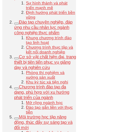
Sự hình thành và phát
triển mạnh mẽ
Định hướng phát triển bền
vững
Đào tạo chuyên nghiệp, đáp
ứng nhu cầu nhân lực ngành
công nghiệp thực phẩm
Khung chương trình đào
tạo linh hoạt
Chương trình thực tập và
kết nối doanh nghiệp
Cơ sở vật chất hiện đại, trang
thiết bị tiên tiến phục vụ giảng
dạy và nghiên cứu
Phòng thí nghiệm và
xưởng sản xuất
Khu ký túc xá tiện nghi
Chương trình đào tạo đa
dạng, phù hợp với xu hướng
phát triển của ngành
Mở rộng ngành học
Đào tạo gắn liền với thực
tiễn
Môi trường học tập năng
động, thúc đẩy sự sáng tạo và
đổi mới