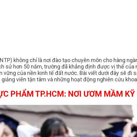
) không chỉ là nơi đào tạo chuyên môn cho hàng ngàn s
ịch sử hơn 50 năm, trường đã khẳng định được vị thế của
n vững của nền kinh tế đất nước. Bài viết dưới đây sẽ đi
ũ giảng viên tận tâm và những hoạt động nghiên cứu khoa
ỰC PHẨM TP.HCM: NƠI ƯƠM MẦM K