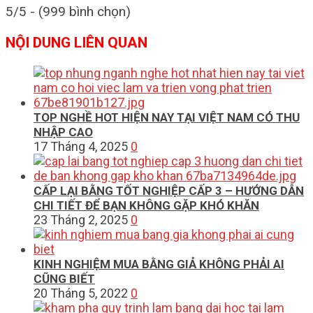
5/5 - (999 bình chọn)
NỘI DUNG LIÊN QUAN
TOP NGHỀ HOT HIỆN NAY TẠI VIỆT NAM CÓ THU
NHẬP CAO
17 Tháng 4, 2025
0
CẤP LẠI BẰNG TỐT NGHIỆP CẤP 3 – HƯỚNG DẪN
CHI TIẾT ĐỂ BẠN KHÔNG GẶP KHÓ KHĂN
23 Tháng 2, 2025
0
KINH NGHIỆM MUA BẰNG GIẢ KHÔNG PHẢI AI
CŨNG BIẾT
20 Tháng 5, 2022
0