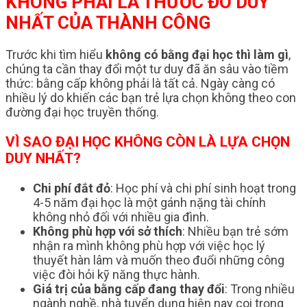
KHÔNG PHẢI LÀ THƯỚC ĐO DUY
NHẤT CỦA THÀNH CÔNG
Trước khi tìm hiểu
không có bằng đại học thì làm gì
,
chúng ta cần thay đổi một tư duy đã ăn sâu vào tiềm
thức: bằng cấp không phải là tất cả. Ngày càng có
nhiều lý do khiến các bạn trẻ lựa chọn không theo con
đường đại học truyền thống.
VÌ SAO ĐẠI HỌC KHÔNG CÒN LÀ LỰA CHỌN
DUY NHẤT?
Chi phí đắt đỏ
: Học phí và chi phí sinh hoạt trong
4-5 năm đại học là một gánh nặng tài chính
không nhỏ đối với nhiều gia đình.
Không phù hợp với sở thích
: Nhiều bạn trẻ sớm
nhận ra mình không phù hợp với việc học lý
thuyết hàn lâm và muốn theo đuổi những công
việc đòi hỏi kỹ năng thực hành.
Giá trị của bằng cấp đang thay đổi
: Trong nhiều
ngành nghề, nhà tuyển dụng hiện nay coi trọng