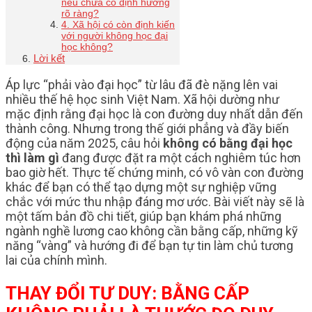
nếu chưa có định hướng
rõ ràng?
4. Xã hội có còn định kiến
với người không học đại
học không?
Lời kết
Áp lực “phải vào đại học” từ lâu đã đè nặng lên vai
nhiều thế hệ học sinh Việt Nam. Xã hội dường như
mặc định rằng đại học là con đường duy nhất dẫn đến
thành công. Nhưng trong thế giới phẳng và đầy biến
động của năm 2025, câu hỏi
không có bằng đại học
thì làm gì
đang được đặt ra một cách nghiêm túc hơn
bao giờ hết. Thực tế chứng minh, có vô vàn con đường
khác để bạn có thể tạo dựng một sự nghiệp vững
chắc với mức thu nhập đáng mơ ước. Bài viết này sẽ là
một tấm bản đồ chi tiết, giúp bạn khám phá những
ngành nghề lương cao không cần bằng cấp, những kỹ
năng “vàng” và hướng đi để bạn tự tin làm chủ tương
lai của chính mình.
THAY ĐỔI TƯ DUY: BẰNG CẤP