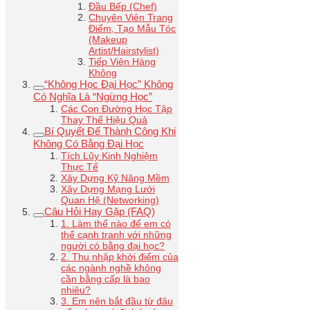
Đầu Bếp (Chef)
Chuyên Viên Trang
Điểm, Tạo Mẫu Tóc
(Makeup
Artist/Hairstylist)
Tiếp Viên Hàng
Không
“Không Học Đại Học” Không
Có Nghĩa Là “Ngừng Học”
Các Con Đường Học Tập
Thay Thế Hiệu Quả
Bí Quyết Để Thành Công Khi
Không Có Bằng Đại Học
Tích Lũy Kinh Nghiệm
Thực Tế
Xây Dựng Kỹ Năng Mềm
Xây Dựng Mạng Lưới
Quan Hệ (Networking)
Câu Hỏi Hay Gặp (FAQ)
1. Làm thế nào để em có
thể cạnh tranh với những
người có bằng đại học?
2. Thu nhập khởi điểm của
các ngành nghề không
cần bằng cấp là bao
nhiêu?
3. Em nên bắt đầu từ đâu