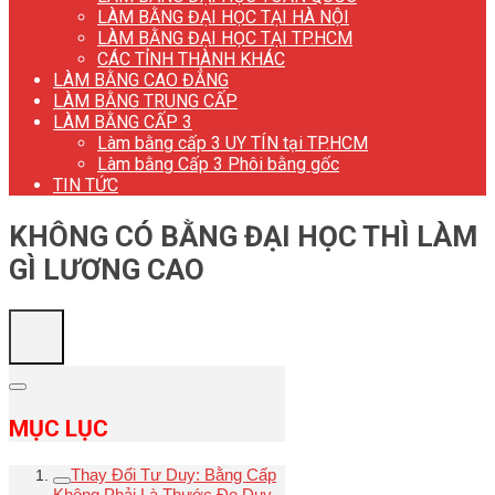
LÀM BẰNG ĐẠI HỌC TẠI HÀ NỘI
LÀM BẰNG ĐẠI HỌC TẠI TP.HCM
CÁC TỈNH THÀNH KHÁC
LÀM BẰNG CAO ĐẲNG
LÀM BẰNG TRUNG CẤP
LÀM BẰNG CẤP 3
Làm bằng cấp 3 UY TÍN tại TP.HCM
Làm bằng Cấp 3 Phôi bằng gốc
TIN TỨC
KHÔNG CÓ BẰNG ĐẠI HỌC THÌ LÀM
GÌ LƯƠNG CAO
MỤC LỤC
Thay Đổi Tư Duy: Bằng Cấp
Không Phải Là Thước Đo Duy