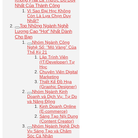
Nhất Của Thành Công
Vì Sao Đại Học Không
Còn Là Lựa Chọn Duy
Nhất?
Top Những Ngành Nghề
Lương Cao “Hot” Nhất Dành
Cho Bạn
Nhóm Ngành Công
Nghệ Số: “Mỏ Vàng” Của
Thế Kỷ 21
Lập Trình Viên
(IT/Developer) Tự
Học
Chuyên Viên Digital
Marketing
Thiết Kế Đồ Họa
(Graphic Designer)
Nhóm Ngành Kinh
Doanh và Dịch Vụ: Tự Do
và Năng Động
Kinh Doanh Online
(E-commerce)
Sáng Tạo Nội Dung
(Content Creator)
Nhóm Ngành Nghề Dịch
Vụ Sáng Tạo và Chăm
Sóc Cá Nhân