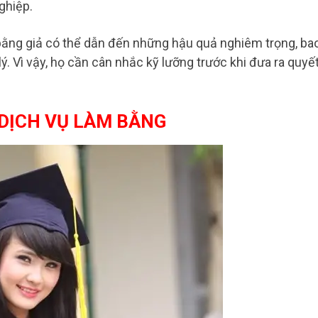
ghiệp.
 bằng giả có thể dẫn đến những hậu quả nghiêm trọng, ba
lý. Vì vậy, họ cần cân nhắc kỹ lưỡng trước khi đưa ra quyế
 DỊCH VỤ LÀM BẰNG