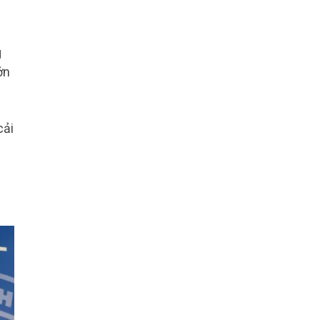
g
ớn
cải