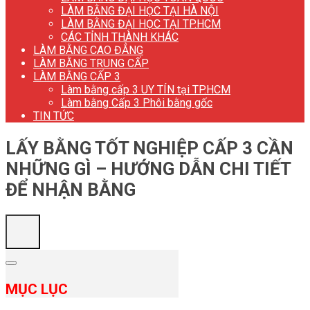
LÀM BẰNG ĐẠI HỌC TẠI HÀ NỘI
LÀM BẰNG ĐẠI HỌC TẠI TP.HCM
CÁC TỈNH THÀNH KHÁC
LÀM BẰNG CAO ĐẲNG
LÀM BẰNG TRUNG CẤP
LÀM BẰNG CẤP 3
Làm bằng cấp 3 UY TÍN tại TP.HCM
Làm bằng Cấp 3 Phôi bằng gốc
TIN TỨC
LẤY BẰNG TỐT NGHIỆP CẤP 3 CẦN
NHỮNG GÌ – HƯỚNG DẪN CHI TIẾT
ĐỂ NHẬN BẰNG
MỤC LỤC