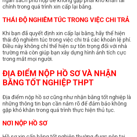
ngân sách phù hợp để không gặp phải khó khăn tài
chính trong quá trình xin cấp lại bằng.
THÁI ĐỘ NGHIÊM TÚC TRONG VIỆC CHI TRẢ
Khi bạn đã quyết định xin cấp lại bằng, hãy thể hiện
thái độ nghiêm túc trong việc chi trả các khoản lệ phí.
Điều này không chỉ thể hiện sự tôn trọng đối với nhà
trường mà còn giúp bạn xây dựng hình ảnh tích cực
trong mắt mọi người.
ĐỊA ĐIỂM NỘP HỒ SƠ VÀ NHẬN
BẰNG TỐT NGHIỆP THPT
Địa điểm nộp hồ sơ cũng như nhận bằng tốt nghiệp là
những thông tin bạn cần nắm rõ để đảm bảo không
gặp khó khăn trong quá trình thực hiện thủ tục.
NƠI NỘP HỒ SƠ
Hồ sơ xin cấp bằng tốt nghiệp thường được nộp tại