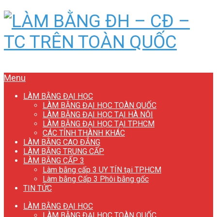
Menu
LÀM BẰNG ĐẠI HỌC
LÀM BẰNG ĐẠI HỌC TOÀN QUỐC
LÀM BẰNG ĐẠI HỌC TẠI HÀ NỘI
LÀM BẰNG ĐẠI HỌC TẠI TP.HCM
CÁC TỈNH THÀNH KHÁC
LÀM BẰNG CAO ĐẲNG
LÀM BẰNG TRUNG CẤP
LÀM BẰNG CẤP 3
Làm bằng cấp 3 UY TÍN tại TP.HCM
Làm bằng Cấp 3 Phôi bằng gốc
TIN TỨC
LÀM BẰNG ĐẠI HỌC
LÀM BẰNG ĐẠI HỌC TOÀN QUỐC