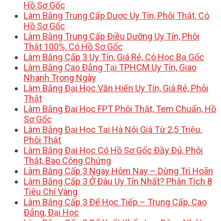
Hồ Sơ Gốc
Làm Bằng Trung Cấp Dược Uy Tín, Phôi Thật, Có
Hồ Sơ Gốc
Làm Bằng Trung Cấp Điều Dưỡng Uy Tín, Phôi
Thật 100%, Có Hồ Sơ Gốc
Làm Bằng Cấp 3 Uy Tín, Giá Rẻ, Có Học Bạ Gốc
Làm Bằng Cao Đẳng Tại TPHCM Uy Tín, Giao
Nhanh Trong Ngày
Làm Bằng Đại Học Văn Hiến Uy Tín, Giá Rẻ, Phôi
Thật
Làm Bằng Đại Học FPT Phôi Thật, Tem Chuẩn, Hồ
Sơ Gốc
Làm Bằng Đại Học Tại Hà Nội Giá Từ 2,5 Triệu,
Phôi Thật
Làm Bằng Đại Học Có Hồ Sơ Gốc Đầy Đủ, Phôi
Thật, Bao Công Chứng
Làm Bằng Cấp 3 Ngay Hôm Nay – Dừng Trì Hoãn
Làm Bằng Cấp 3 Ở Đâu Uy Tín Nhất? Phân Tích 8
Tiêu Chí Vàng
Làm Bằng Cấp 3 Để Học Tiếp – Trung Cấp, Cao
Đẳng, Đại Học