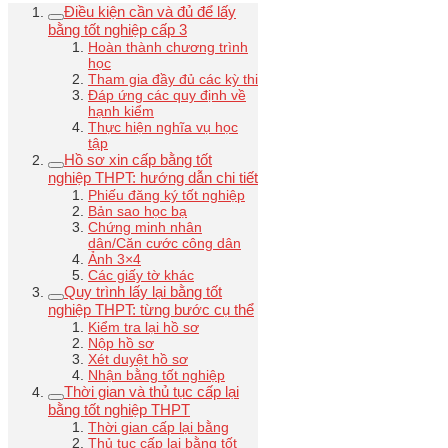
Điều kiện cần và đủ để lấy
bằng tốt nghiệp cấp 3
Hoàn thành chương trình
học
Tham gia đầy đủ các kỳ thi
Đáp ứng các quy định về
hạnh kiểm
Thực hiện nghĩa vụ học
tập
Hồ sơ xin cấp bằng tốt
nghiệp THPT: hướng dẫn chi tiết
Phiếu đăng ký tốt nghiệp
Bản sao học bạ
Chứng minh nhân
dân/Căn cước công dân
Ảnh 3×4
Các giấy tờ khác
Quy trình lấy lại bằng tốt
nghiệp THPT: từng bước cụ thể
Kiểm tra lại hồ sơ
Nộp hồ sơ
Xét duyệt hồ sơ
Nhận bằng tốt nghiệp
Thời gian và thủ tục cấp lại
bằng tốt nghiệp THPT
Thời gian cấp lại bằng
Thủ tục cấp lại bằng tốt