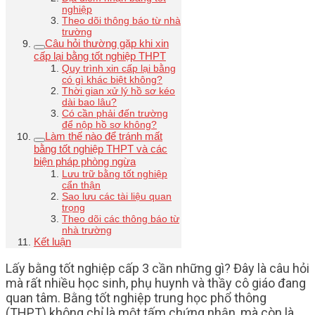
nghiệp
Theo dõi thông báo từ nhà
trường
Câu hỏi thường gặp khi xin
cấp lại bằng tốt nghiệp THPT
Quy trình xin cấp lại bằng
có gì khác biệt không?
Thời gian xử lý hồ sơ kéo
dài bao lâu?
Có cần phải đến trường
để nộp hồ sơ không?
Làm thế nào để tránh mất
bằng tốt nghiệp THPT và các
biện pháp phòng ngừa
Lưu trữ bằng tốt nghiệp
cẩn thận
Sao lưu các tài liệu quan
trọng
Theo dõi các thông báo từ
nhà trường
Kết luận
Lấy bằng tốt nghiệp cấp 3 cần những gì? Đây là câu hỏi
mà rất nhiều học sinh, phụ huynh và thầy cô giáo đang
quan tâm. Bằng tốt nghiệp trung học phổ thông
(THPT) không chỉ là một tấm chứng nhận, mà còn là