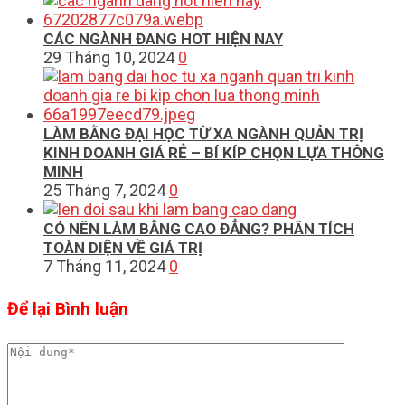
CÁC NGÀNH ĐANG HOT HIỆN NAY
29 Tháng 10, 2024
0
LÀM BẰNG ĐẠI HỌC TỪ XA NGÀNH QUẢN TRỊ
KINH DOANH GIÁ RẺ – BÍ KÍP CHỌN LỰA THÔNG
MINH
25 Tháng 7, 2024
0
CÓ NÊN LÀM BẰNG CAO ĐẲNG? PHÂN TÍCH
TOÀN DIỆN VỀ GIÁ TRỊ
7 Tháng 11, 2024
0
Để lại Bình luận