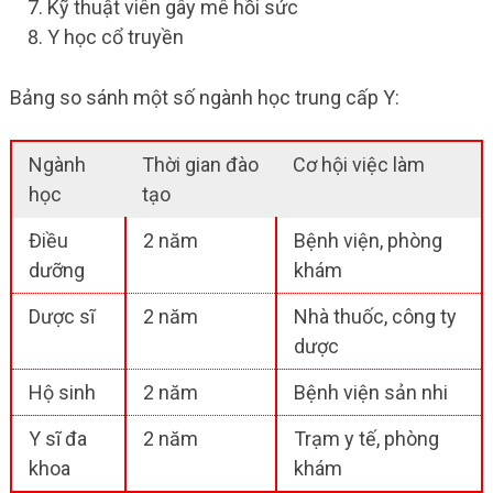
Kỹ thuật viên gây mê hồi sức
Y học cổ truyền
Bảng so sánh một số ngành học trung cấp Y:
Ngành
Thời gian đào
Cơ hội việc làm
học
tạo
Điều
2 năm
Bệnh viện, phòng
dưỡng
khám
Dược sĩ
2 năm
Nhà thuốc, công ty
dược
Hộ sinh
2 năm
Bệnh viện sản nhi
Y sĩ đa
2 năm
Trạm y tế, phòng
khoa
khám