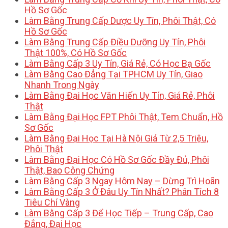
Hồ Sơ Gốc
Làm Bằng Trung Cấp Dược Uy Tín, Phôi Thật, Có
Hồ Sơ Gốc
Làm Bằng Trung Cấp Điều Dưỡng Uy Tín, Phôi
Thật 100%, Có Hồ Sơ Gốc
Làm Bằng Cấp 3 Uy Tín, Giá Rẻ, Có Học Bạ Gốc
Làm Bằng Cao Đẳng Tại TPHCM Uy Tín, Giao
Nhanh Trong Ngày
Làm Bằng Đại Học Văn Hiến Uy Tín, Giá Rẻ, Phôi
Thật
Làm Bằng Đại Học FPT Phôi Thật, Tem Chuẩn, Hồ
Sơ Gốc
Làm Bằng Đại Học Tại Hà Nội Giá Từ 2,5 Triệu,
Phôi Thật
Làm Bằng Đại Học Có Hồ Sơ Gốc Đầy Đủ, Phôi
Thật, Bao Công Chứng
Làm Bằng Cấp 3 Ngay Hôm Nay – Dừng Trì Hoãn
Làm Bằng Cấp 3 Ở Đâu Uy Tín Nhất? Phân Tích 8
Tiêu Chí Vàng
Làm Bằng Cấp 3 Để Học Tiếp – Trung Cấp, Cao
Đẳng, Đại Học