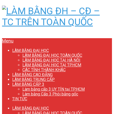
Menu
LÀM BẰNG ĐẠI HỌC
LÀM BẰNG ĐẠI HỌC TOÀN QUỐC
LÀM BẰNG ĐẠI HỌC TẠI HÀ NỘI
LÀM BẰNG ĐẠI HỌC TẠI TP.HCM
CÁC TỈNH THÀNH KHÁC
LÀM BẰNG CAO ĐẲNG
LÀM BẰNG TRUNG CẤP
LÀM BẰNG CẤP 3
Làm bằng cấp 3 UY TÍN tại TP.HCM
Làm bằng Cấp 3 Phôi bằng gốc
TIN TỨC
LÀM BẰNG ĐẠI HỌC
LÀM BẰNG ĐẠI HỌC TOÀN QUỐC