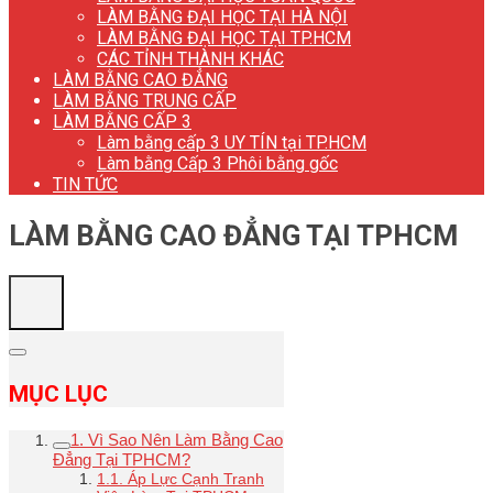
LÀM BẰNG ĐẠI HỌC TẠI HÀ NỘI
LÀM BẰNG ĐẠI HỌC TẠI TP.HCM
CÁC TỈNH THÀNH KHÁC
LÀM BẰNG CAO ĐẲNG
LÀM BẰNG TRUNG CẤP
LÀM BẰNG CẤP 3
Làm bằng cấp 3 UY TÍN tại TP.HCM
Làm bằng Cấp 3 Phôi bằng gốc
TIN TỨC
LÀM BẰNG CAO ĐẲNG TẠI TPHCM
MỤC LỤC
1. Vì Sao Nên Làm Bằng Cao
Đẳng Tại TPHCM?
1.1. Áp Lực Cạnh Tranh