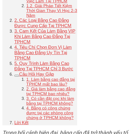
Việc Làm Tại TPHCM
1.2. Giải Pháp Tiết Kiệm
Thời Gian Thay Vì Học 2-3
Năm
2. Các Loại Bằng Cao Đẳng
Được Cung Cấp Tại TPHCM
3. Cam Kết Của Làm Bằng VIP
Khi Làm Bằng Cao Đẳng Tại
TPHCM
4. Tiêu Chí Chọn Đơn Vị Làm
Bằng Cao Đẳng Uy Tín Tại
TPHCM
5. Quy Trình Làm Bằng Cao
Đẳng Tại TPHCM Chỉ 3 Bước
Câu Hỏi Hay Gặp
1. Làm bằng cao đẳng tại
TPHCM mất bao lâu?
2. Giá làm bằng cao đẳng
tại TPHCM bao nhiêu?
3. Có cần đặt cọc khi làm
bằng tại TPHCM không?
4. Bằng có công chứng
được tại các phòng công
chứng ở TPHCM không?
Lời Kết
Trong bối cảnh hiện đại, bằng cấp đã trở thành yếu tố