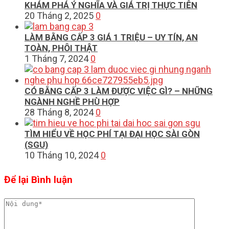
KHÁM PHÁ Ý NGHĨA VÀ GIÁ TRỊ THỰC TIỄN
20 Tháng 2, 2025
0
LÀM BẰNG CẤP 3 GIÁ 1 TRIỆU – UY TÍN, AN
TOÀN, PHÔI THẬT
1 Tháng 7, 2024
0
CÓ BẰNG CẤP 3 LÀM ĐƯỢC VIỆC GÌ? – NHỮNG
NGÀNH NGHỀ PHÙ HỢP
28 Tháng 8, 2024
0
TÌM HIỂU VỀ HỌC PHÍ TẠI ĐẠI HỌC SÀI GÒN
(SGU)
10 Tháng 10, 2024
0
Để lại Bình luận