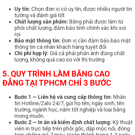
Uy tín:
Chọn đơn vị có uy tín, được nhiều người tin
tưởng và đánh giá tốt
Chất lượng sản phẩm:
Bằng phải được làm từ
phôi chất lượng, đảm bảo tính chính xác khi soi
rọi
Bảo mật thông tin:
Đơn vị cần đảm bảo bảo mật
thông tin cá nhân khách hàng tuyệt đối
Chi phí hợp lý:
Giá cả phải phản ánh đúng chất
lượng, không quá cao so với thị trường
5. QUY TRÌNH LÀM BẰNG CAO
ĐẲNG TẠI TPHCM CHỈ 3 BƯỚC
Bước 1 — Liên hệ và cung cấp thông tin:
Nhắn
tin Hotline/Zalo 24/7, gửi họ tên, ngày sinh, tên
trường, ngành học, năm tốt nghiệp và loại bằng
mong muốn.
Bước 2 — In ấn và kiểm định chất lượng:
Kỹ thuật
viên in trực tiếp trên phôi gốc, dập mộc nổi, đóng
tem chống giả 7 màu. Hoàn thành trong 1-3 ngày.