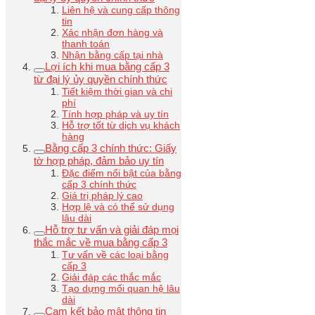
Liên hệ và cung cấp thông
tin
Xác nhận đơn hàng và
thanh toán
Nhận bằng cấp tại nhà
Lợi ích khi mua bằng cấp 3
từ đại lý ủy quyền chính thức
Tiết kiệm thời gian và chi
phí
Tính hợp pháp và uy tín
Hỗ trợ tốt từ dịch vụ khách
hàng
Bằng cấp 3 chính thức: Giấy
tờ hợp pháp, đảm bảo uy tín
Đặc điểm nổi bật của bằng
cấp 3 chính thức
Giá trị pháp lý cao
Hợp lệ và có thể sử dụng
lâu dài
Hỗ trợ tư vấn và giải đáp mọi
thắc mắc về mua bằng cấp 3
Tư vấn về các loại bằng
cấp 3
Giải đáp các thắc mắc
Tạo dựng mối quan hệ lâu
dài
Cam kết bảo mật thông tin