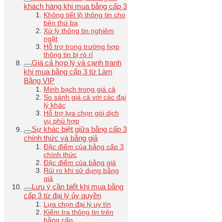
khách hàng khi mua bằng cấp 3
Không tiết lộ thông tin cho
bên thứ ba
Xử lý thông tin nghiêm
ngặt
Hỗ trợ trong trường hợp
thông tin bị rò rỉ
Giá cả hợp lý và cạnh tranh
khi mua bằng cấp 3 từ Làm
Bằng VIP
Minh bạch trong giá cả
So sánh giá cả với các đại
lý khác
Hỗ trợ lựa chọn gói dịch
vụ phù hợp
Sự khác biệt giữa bằng cấp 3
chính thức và bằng giả
Đặc điểm của bằng cấp 3
chính thức
Đặc điểm của bằng giả
Rủi ro khi sử dụng bằng
giả
Lưu ý cần biết khi mua bằng
cấp 3 từ đại lý ủy quyền
Lựa chọn đại lý uy tín
Kiểm tra thông tin trên
bằng cấp