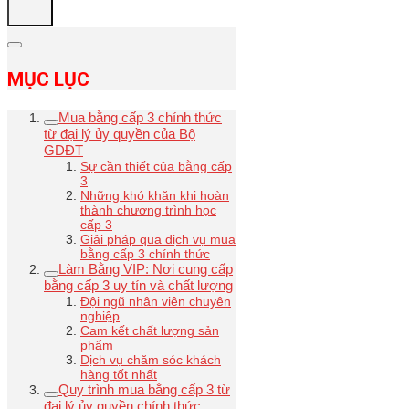
MỤC LỤC
Mua bằng cấp 3 chính thức
từ đại lý ủy quyền của Bộ
GDĐT
Sự cần thiết của bằng cấp
3
Những khó khăn khi hoàn
thành chương trình học
cấp 3
Giải pháp qua dịch vụ mua
bằng cấp 3 chính thức
Làm Bằng VIP: Nơi cung cấp
bằng cấp 3 uy tín và chất lượng
Đội ngũ nhân viên chuyên
nghiệp
Cam kết chất lượng sản
phẩm
Dịch vụ chăm sóc khách
hàng tốt nhất
Quy trình mua bằng cấp 3 từ
đại lý ủy quyền chính thức