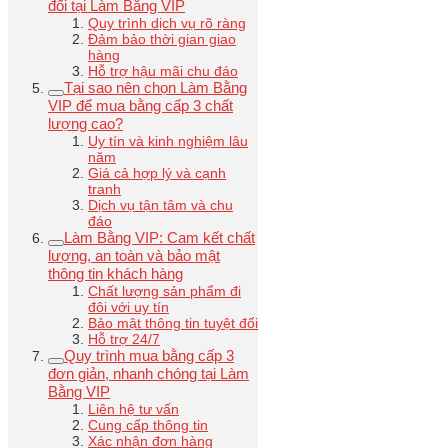
đối tại Làm Bằng VIP
Quy trình dịch vụ rõ ràng
Đảm bảo thời gian giao
hàng
Hỗ trợ hậu mãi chu đáo
Tại sao nên chọn Làm Bằng
VIP để mua bằng cấp 3 chất
lượng cao?
Uy tín và kinh nghiệm lâu
năm
Giá cả hợp lý và cạnh
tranh
Dịch vụ tận tâm và chu
đáo
Làm Bằng VIP: Cam kết chất
lượng, an toàn và bảo mật
thông tin khách hàng
Chất lượng sản phẩm đi
đôi với uy tín
Bảo mật thông tin tuyệt đối
Hỗ trợ 24/7
Quy trình mua bằng cấp 3
đơn giản, nhanh chóng tại Làm
Bằng VIP
Liên hệ tư vấn
Cung cấp thông tin
Xác nhận đơn hàng