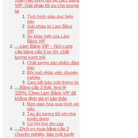
VIP: Giải pháp tối ưu cho tương
lai
Tình hình giáo dục hiện
nay
Giải pháp từ Làm Bằng
VIP
Sự khác biệt của Làm
Bằng VIP
Làm Bằng VIP – Nơi cung
cấp bằng cấp 3 uy tín, chất
lượng vượt trội
Chất lượng sản phẩm đảm
bảo
Đội ngũ nhân viên chuyên
nghiệp
Cam kết bảo mật thông tin
Bằng cấp 3 thật, hợp lệ
100%: Chọn Làm Bằng VIP để
khẳng định giá trị bản thân
Đơn giản hóa quá trình xin
việc
Tạo ấn tượng tốt với nhà
tuyển dụng
Cơ hội học lên cao
Dịch vụ mua bằng cấp 3
chuyên nghiệp, bảo mật tuyệt