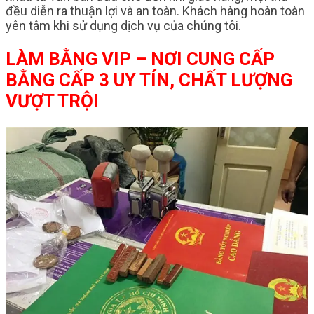
đều diễn ra thuận lợi và an toàn. Khách hàng hoàn toàn
yên tâm khi sử dụng dịch vụ của chúng tôi.
LÀM BẰNG VIP – NƠI CUNG CẤP
BẰNG CẤP 3 UY TÍN, CHẤT LƯỢNG
VƯỢT TRỘI