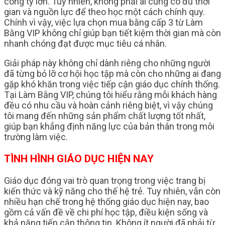
công ty lớn. Tuy nhiên, không phải ai cũng có đủ thời
gian và nguồn lực để theo học một cách chính quy.
Chính vì vậy, việc lựa chọn mua bằng cấp 3 từ Làm
Bằng VIP không chỉ giúp bạn tiết kiệm thời gian mà còn
nhanh chóng đạt được mục tiêu cá nhân.
Giải pháp này không chỉ dành riêng cho những người
đã từng bỏ lỡ cơ hội học tập mà còn cho những ai đang
gặp khó khăn trong việc tiếp cận giáo dục chính thống.
Tại Làm Bằng VIP, chúng tôi hiểu rằng mỗi khách hàng
đều có nhu cầu và hoàn cảnh riêng biệt, vì vậy chúng
tôi mang đến những sản phẩm chất lượng tốt nhất,
giúp bạn khẳng định năng lực của bản thân trong môi
trường làm việc.
TÌNH HÌNH GIÁO DỤC HIỆN NAY
Giáo dục đóng vai trò quan trọng trong việc trang bị
kiến thức và kỹ năng cho thế hệ trẻ. Tuy nhiên, vẫn còn
nhiều hạn chế trong hệ thống giáo dục hiện nay, bao
gồm cả vấn đề về chi phí học tập, điều kiện sống và
khả năng tiếp cận thông tin. Không ít người đã phải từ