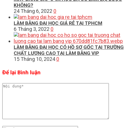
KHÔNG?
24 Tháng 6, 2022
0
LÀM BẰNG ĐẠI HỌC GIÁ RẺ TẠI TPHCM
6 Tháng 3, 2022
0
LÀM BẰNG ĐẠI HỌC CÓ HỒ SƠ GỐC TẠI TRƯỜNG
CHẤT LƯỢNG CAO TẠI LÀM BẰNG VIP
15 Tháng 10, 2024
0
Để lại Bình luận