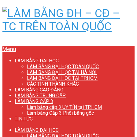
Menu
LÀM BẰNG ĐẠI HỌC
LÀM BẰNG ĐẠI HỌC TOÀN QUỐC
LÀM BẰNG ĐẠI HỌC TẠI HÀ NỘI
LÀM BẰNG ĐẠI HỌC TẠI TP.HCM
CÁC TỈNH THÀNH KHÁC
LÀM BẰNG CAO ĐẲNG
LÀM BẰNG TRUNG CẤP
LÀM BẰNG CẤP 3
Làm bằng cấp 3 UY TÍN tại TP.HCM
Làm bằng Cấp 3 Phôi bằng gốc
TIN TỨC
LÀM BẰNG ĐẠI HỌC
LÀM BẰNG ĐẠI HỌC TOÀN QUỐC