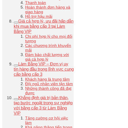
Thanh toán
Hoàn thành đơn hàng và
giao hàng
Hỗ trợ hậu mãi
Giá cả hợp lý, ưu đãi hấp dẫn
khi mua bằng cấp 3 tại Làm
Bằng VIP
Chi phí hợp lý cho mọi đối
tượng
Các chương trình khuyến
mãi
Đảm bảo chất lượng với
giá cả hợp lý
Làm Bằng VIP – Đơn vị uy
tín hàng đầu trong lĩnh vực cung
cấp bằng cấp 3
Khách hàng là trung tâm
Đội ngũ nhân viên tận tâm
Những thành công đã đạt
được
Khẳng định giá trị bản thân,
tạo bước ngoặt trong sự nghiệp
với bằng cấp 3 từ Làm Bằng
VIP
Tăng cường cơ hội việc
làm
Khả năng thăng tiến trong