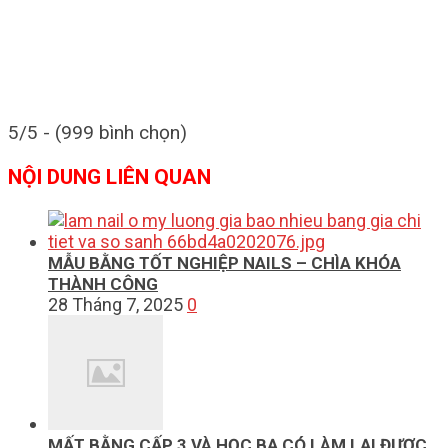
5/5 - (999 bình chọn)
NỘI DUNG LIÊN QUAN
MẪU BẰNG TỐT NGHIỆP NAILS – CHÌA KHÓA
THÀNH CÔNG
28 Tháng 7, 2025
0
MẤT BẰNG CẤP 3 VÀ HỌC BẠ CÓ LÀM LẠI ĐƯỢC