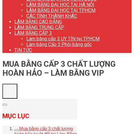
LÀM BẰNG ĐẠI HỌC TẠI HÀ NỘI
LÀM BẰNG ĐẠI HỌC TẠI TP.HCM
CÁC TỈNH THÀNH KHÁC
LÀM BẰNG CAO ĐẲNG
LÀM BẰNG TRUNG CẤP
LÀM BẰNG CẤP 3
Làm bằng cấp 3 UY TÍN tại TP.HCM
Làm bằng Cấp 3 Phôi bằng gốc
TIN TỨC
MUA BẰNG CẤP 3 CHẤT LƯỢNG
HOÀN HẢO – LÀM BẰNG VIP
MỤC LỤC
Mua bằng cấp 3 chất lượng
hoàn hảo tuyệt đối tại Làm Bằng