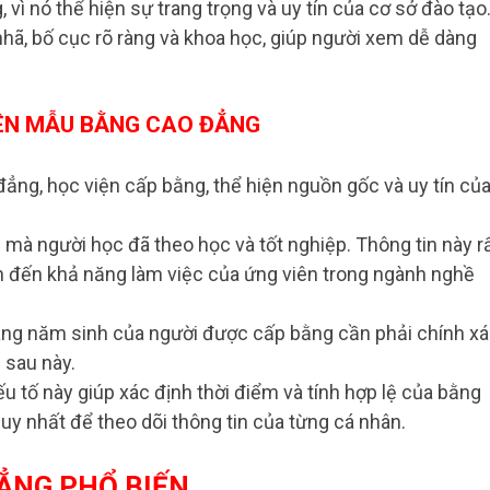
 vì nó thể hiện sự trang trọng và uy tín của cơ sở đào tạo
ã, bố cục rõ ràng và khoa học, giúp người xem dễ dàng
RÊN MẪU BẰNG CAO ĐẲNG
 đẳng, học viện cấp bằng, thể hiện nguồn gốc và uy tín củ
ực mà người học đã theo học và tốt nghiệp. Thông tin này r
ịnh đến khả năng làm việc của ứng viên trong ngành nghề
háng năm sinh của người được cấp bằng cần phải chính xá
 sau này.
yếu tố này giúp xác định thời điểm và tính hợp lệ của bằng
uy nhất để theo dõi thông tin của từng cá nhân.
ẲNG PHỔ BIẾN