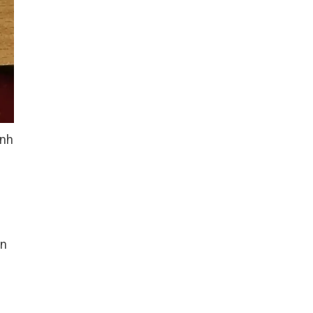
anh
on