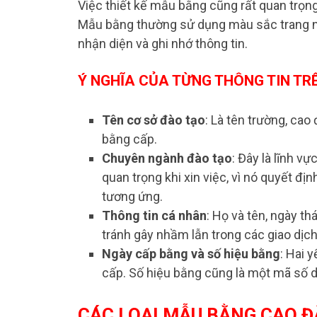
Việc thiết kế mẫu bằng cũng rất quan trọng,
Mẫu bằng thường sử dụng màu sắc trang nh
nhận diện và ghi nhớ thông tin.
Ý NGHĨA CỦA TỪNG THÔNG TIN T
Tên cơ sở đào tạo
: Là tên trường, cao
bằng cấp.
Chuyên ngành đào tạo
: Đây là lĩnh v
quan trọng khi xin việc, vì nó quyết đ
tương ứng.
Thông tin cá nhân
: Họ và tên, ngày t
tránh gây nhầm lẫn trong các giao dịch
Ngày cấp bằng và số hiệu bằng
: Hai 
cấp. Số hiệu bằng cũng là một mã số d
CÁC LOẠI MẪU BẰNG CAO Đ