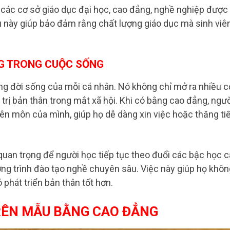
các cơ sở giáo dục đại học, cao đẳng, nghề nghiệp được
u này giúp bảo đảm rằng chất lượng giáo dục mà sinh viê
G TRONG CUỘC SỐNG
ong đời sống của mỗi cá nhân. Nó không chỉ mở ra nhiều c
trị bản thân trong mắt xã hội. Khi có bằng cao đẳng, ngư
n môn của mình, giúp họ dễ dàng xin việc hoặc thăng ti
uan trọng để người học tiếp tục theo đuổi các bậc học 
ơng trình đào tạo nghề chuyên sâu. Việc này giúp họ khôn
phát triển bản thân tốt hơn.
RÊN MẪU BẰNG CAO ĐẲNG