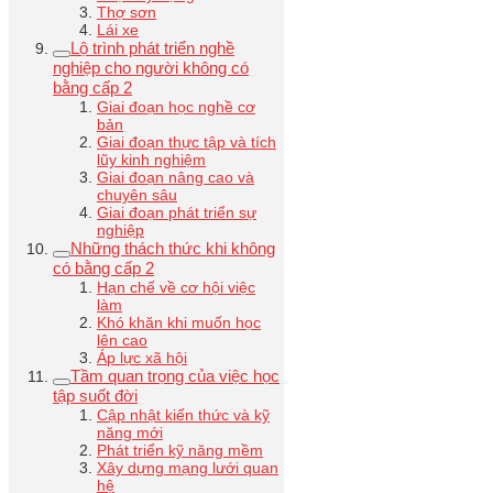
Thợ sơn
Lái xe
Lộ trình phát triển nghề
nghiệp cho người không có
bằng cấp 2
Giai đoạn học nghề cơ
bản
Giai đoạn thực tập và tích
lũy kinh nghiệm
Giai đoạn nâng cao và
chuyên sâu
Giai đoạn phát triển sự
nghiệp
Những thách thức khi không
có bằng cấp 2
Hạn chế về cơ hội việc
làm
Khó khăn khi muốn học
lên cao
Áp lực xã hội
Tầm quan trọng của việc học
tập suốt đời
Cập nhật kiến thức và kỹ
năng mới
Phát triển kỹ năng mềm
Xây dựng mạng lưới quan
hệ