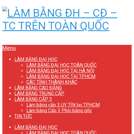
Menu
LÀM BẰNG ĐẠI HỌC
LÀM BẰNG ĐẠI HỌC TOÀN QUỐC
LÀM BẰNG ĐẠI HỌC TẠI HÀ NỘI
LÀM BẰNG ĐẠI HỌC TẠI TP.HCM
CÁC TỈNH THÀNH KHÁC
LÀM BẰNG CAO ĐẲNG
LÀM BẰNG TRUNG CẤP
LÀM BẰNG CẤP 3
Làm bằng cấp 3 UY TÍN tại TP.HCM
Làm bằng Cấp 3 Phôi bằng gốc
TIN TỨC
LÀM BẰNG ĐẠI HỌC
LÀM BẰNG ĐẠI HỌC TOÀN QUỐC