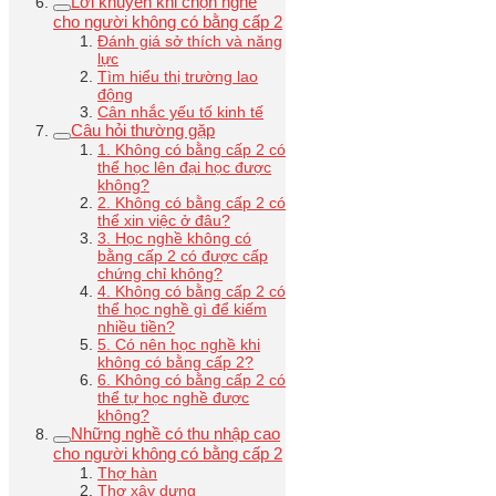
Lời khuyên khi chọn nghề
cho người không có bằng cấp 2
Đánh giá sở thích và năng
lực
Tìm hiểu thị trường lao
động
Cân nhắc yếu tố kinh tế
Câu hỏi thường gặp
1. Không có bằng cấp 2 có
thể học lên đại học được
không?
2. Không có bằng cấp 2 có
thể xin việc ở đâu?
3. Học nghề không có
bằng cấp 2 có được cấp
chứng chỉ không?
4. Không có bằng cấp 2 có
thể học nghề gì để kiếm
nhiều tiền?
5. Có nên học nghề khi
không có bằng cấp 2?
6. Không có bằng cấp 2 có
thể tự học nghề được
không?
Những nghề có thu nhập cao
cho người không có bằng cấp 2
Thợ hàn
Thợ xây dựng