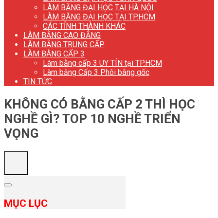
LÀM BẰNG ĐẠI HỌC TẠI HÀ NỘI
LÀM BẰNG ĐẠI HỌC TẠI TP.HCM
CÁC TỈNH THÀNH KHÁC
LÀM BẰNG CAO ĐẲNG
LÀM BẰNG TRUNG CẤP
LÀM BẰNG CẤP 3
Làm bằng cấp 3 UY TÍN tại TP.HCM
Làm bằng Cấp 3 Phôi bằng gốc
TIN TỨC
KHÔNG CÓ BẰNG CẤP 2 THÌ HỌC
NGHỀ GÌ? TOP 10 NGHỀ TRIỂN
VỌNG
MỤC LỤC