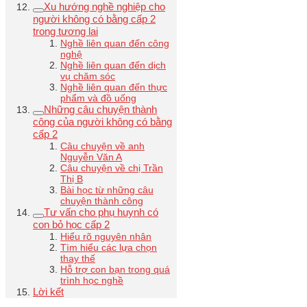
Xu hướng nghề nghiệp cho
người không có bằng cấp 2
trong tương lai
Nghề liên quan đến công
nghệ
Nghề liên quan đến dịch
vụ chăm sóc
Nghề liên quan đến thực
phẩm và đồ uống
Những câu chuyện thành
công của người không có bằng
cấp 2
Câu chuyện về anh
Nguyễn Văn A
Câu chuyện về chị Trần
Thị B
Bài học từ những câu
chuyện thành công
Tư vấn cho phụ huynh có
con bỏ học cấp 2
Hiểu rõ nguyên nhân
Tìm hiểu các lựa chọn
thay thế
Hỗ trợ con bạn trong quá
trình học nghề
Lời kết