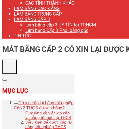
CÁC TỈNH THÀNH KHÁC
LÀM BẰNG CAO ĐẲNG
LÀM BẰNG TRUNG CẤP
LÀM BẰNG CẤP 3
Làm bằng cấp 3 UY TÍN tại TP.HCM
Làm bằng Cấp 3 Phôi bằng gốc
TIN TỨC
MẤT BẰNG CẤP 2 CÓ XIN LẠI ĐƯỢC
MỤC LỤC
Có xin cấp lại bằng tốt nghiệp
Cấp 2 THCS được không?
Quy định về việc xin cấp
lại bằng tốt nghiệp THCS
Điều kiện để được cấp lại
bằng tốt nghiệp THCS