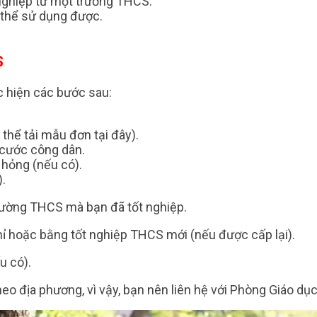
nghiệp từ một trường THCS.
 thể sử dụng được.
S
c hiện các bước sau:
thể tải mẫu đơn tại đây).
cước công dân.
 hỏng (nếu có).
.
trường THCS mà bạn đã tốt nghiệp.
hỉ hoặc bằng tốt nghiệp THCS mới (nếu được cấp lại).
u có).
heo địa phương, vì vậy, bạn nên liên hệ với Phòng Giáo d