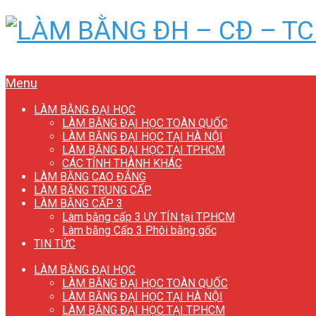
Menu
LÀM BẰNG ĐẠI HỌC
LÀM BẰNG ĐẠI HỌC TOÀN QUỐC
LÀM BẰNG ĐẠI HỌC TẠI HÀ NỘI
LÀM BẰNG ĐẠI HỌC TẠI TP.HCM
CÁC TỈNH THÀNH KHÁC
LÀM BẰNG CAO ĐẲNG
LÀM BẰNG TRUNG CẤP
LÀM BẰNG CẤP 3
Làm bằng cấp 3 UY TÍN tại TP.HCM
Làm bằng Cấp 3 Phôi bằng gốc
TIN TỨC
LÀM BẰNG ĐẠI HỌC
LÀM BẰNG ĐẠI HỌC TOÀN QUỐC
LÀM BẰNG ĐẠI HỌC TẠI HÀ NỘI
LÀM BẰNG ĐẠI HỌC TẠI TP.HCM