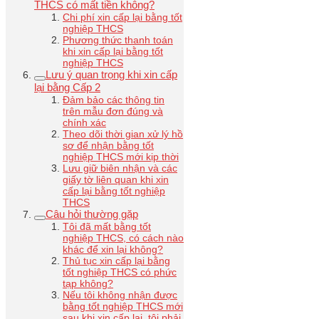
THCS có mất tiền không?
Chi phí xin cấp lại bằng tốt
nghiệp THCS
Phương thức thanh toán
khi xin cấp lại bằng tốt
nghiệp THCS
Lưu ý quan trọng khi xin cấp
lại bằng Cấp 2
Đảm bảo các thông tin
trên mẫu đơn đúng và
chính xác
Theo dõi thời gian xử lý hồ
sơ để nhận bằng tốt
nghiệp THCS mới kịp thời
Lưu giữ biên nhận và các
giấy tờ liên quan khi xin
cấp lại bằng tốt nghiệp
THCS
Câu hỏi thường gặp
Tôi đã mất bằng tốt
nghiệp THCS, có cách nào
khác để xin lại không?
Thủ tục xin cấp lại bằng
tốt nghiệp THCS có phức
tạp không?
Nếu tôi không nhận được
bằng tốt nghiệp THCS mới
sau khi xin cấp lại, tôi phải