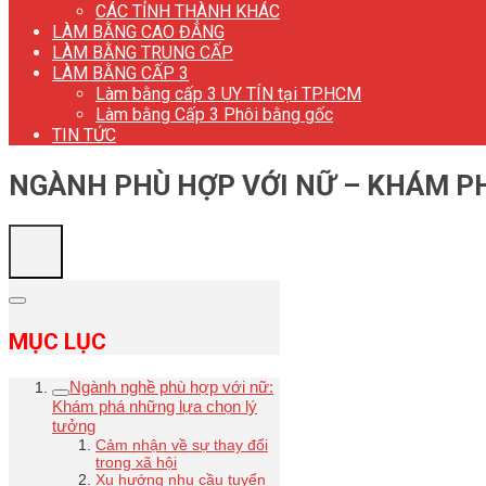
CÁC TỈNH THÀNH KHÁC
LÀM BẰNG CAO ĐẲNG
LÀM BẰNG TRUNG CẤP
LÀM BẰNG CẤP 3
Làm bằng cấp 3 UY TÍN tại TP.HCM
Làm bằng Cấp 3 Phôi bằng gốc
TIN TỨC
NGÀNH PHÙ HỢP VỚI NỮ – KHÁM P
MỤC LỤC
Ngành nghề phù hợp với nữ:
Khám phá những lựa chọn lý
tưởng
Cảm nhận về sự thay đổi
trong xã hội
Xu hướng nhu cầu tuyển