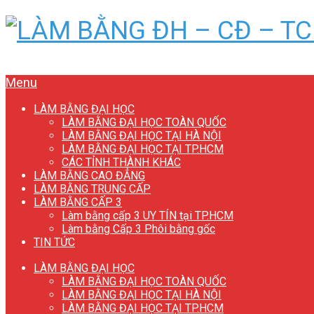
Menu
LÀM BẰNG ĐẠI HỌC
LÀM BẰNG ĐẠI HỌC TOÀN QUỐC
LÀM BẰNG ĐẠI HỌC TẠI HÀ NỘI
LÀM BẰNG ĐẠI HỌC TẠI TP.HCM
CÁC TỈNH THÀNH KHÁC
LÀM BẰNG CAO ĐẲNG
LÀM BẰNG TRUNG CẤP
LÀM BẰNG CẤP 3
Làm bằng cấp 3 UY TÍN tại TP.HCM
Làm bằng Cấp 3 Phôi bằng gốc
TIN TỨC
LÀM BẰNG ĐẠI HỌC
LÀM BẰNG ĐẠI HỌC TOÀN QUỐC
LÀM BẰNG ĐẠI HỌC TẠI HÀ NỘI
LÀM BẰNG ĐẠI HỌC TẠI TP.HCM