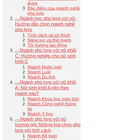
dụng
Đặc điểm của ngành nghề
phù hợp
Ngành học phù hợp với nữ:
Hướng dẫn chọn ngành nghề
phù hợp
Tính cách và sở thích
Năng lực và thế mạnh
Thị trường lao động
Ngành phù hợp với nữ khối
C: Hướng nghiệp cho nữ sinh
khối C
Ngành Ngôn ngữ
Ngành Luật
Ngành Du lịch
Ngành phù hợp với nữ khối
A: Nữ sinh khối A nên theo
ngành nào?
Ngành Khoa học máy tính
Ngành Công nghệ thông
tin
Ngành Y học
Ngành phù hợp với nữ
hướng nội: Những lựa chọn phù
hợp với tính cách
Ngành Kế toán