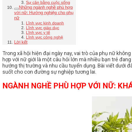
Sự cân bằng cuộc sống
Những ngành nghề phù hợp
với nữ: Hướng nghiệp cho phụ
nữ
Lĩnh vực kinh doanh
Lĩnh vực giáo dục
Lĩnh vực y tế
Lĩnh vực công nghệ
Lời kết
Trong xã hội hiện đại ngày nay, vai trò của phụ nữ khô
hợp với nữ giới là một câu hỏi lớn mà nhiều bạn trẻ đa
hướng thị trường và nhu cầu tuyển dụng. Bài viết dưới 
suốt cho con đường sự nghiệp tương lai.
NGÀNH NGHỀ PHÙ HỢP VỚI NỮ: KH