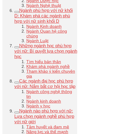
Ngành Dược học
Ngành Nghệ thuật
Ngành phù hợp với nữ khối
D: Khám phá các ngành phù
hợp với nữ sinh khối D
Ngành Kinh doanh
Ngành Quan hệ công
chúng
Ngành Luật
Những ngành học phù hợp
với nữ: Bí quyết lựa chọn ngành
học
Tìm hiểu bản thân
Khám phá ngành nghề
Tham khảo ý kiến chuyên
gia
Các ngành đại học phù hợp
với nữ: Nắm bắt cơ hội học tập
Ngành công nghệ thông
tin
Ngành kinh doanh
Ngành y học
Ngành nào phù hợp với nữ:
Lựa chọn ngành nghề phù hợp
với nữ giới
Tâm huyết và đam mê
Năng lực và thế mạnh