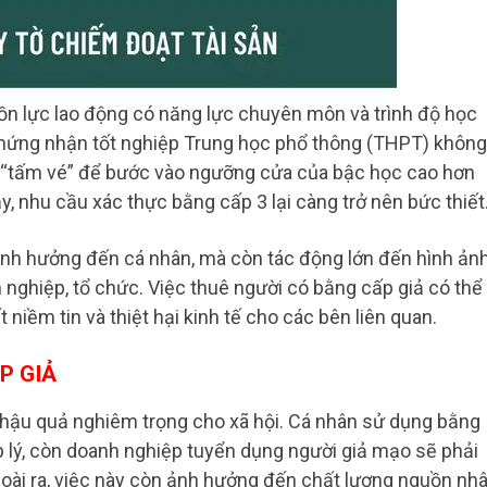
n lực lao động có năng lực chuyên môn và trình độ học
hứng nhận tốt nghiệp Trung học phổ thông (THPT) không
ột “tấm vé” để bước vào ngưỡng cửa của bậc học cao hơn
y, nhu cầu xác thực bằng cấp 3 lại càng trở nên bức thiết
 ảnh hưởng đến cá nhân, mà còn tác động lớn đến hình ản
 nghiệp, tổ chức. Việc thuê người có bằng cấp giả có thể
niềm tin và thiệt hại kinh tế cho các bên liên quan.
P GIẢ
 hậu quả nghiêm trọng cho xã hội. Cá nhân sử dụng bằng
p lý, còn doanh nghiệp tuyển dụng người giả mạo sẽ phải
 Ngoài ra, việc này còn ảnh hưởng đến chất lượng nguồn nh