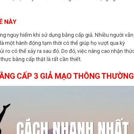
Ề NÀY
ng nguy hiểm khi sử dụng bằng cấp giả. Nhiều người vẫn
là một hành động tạm thời có thể giúp họ vượt qua kỳ
i ro có thể xảy ra sau đó. Do đó, việc nâng cao nhận thứ
hực bằng cấp thật là rất cần thiết.
BẰNG CẤP 3 GIẢ MẠO THÔNG THƯỜNG