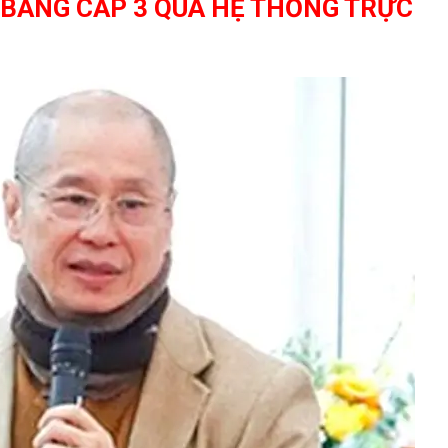
 BẰNG CẤP 3 QUA HỆ THỐNG TRỰC