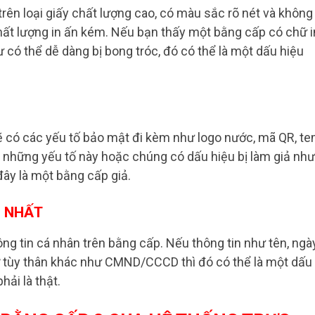
rên loại giấy chất lượng cao, có màu sắc rõ nét và không 
hất lượng in ấn kém. Nếu bạn thấy một bằng cấp có chữ i
có thể dễ dàng bị bong tróc, đó có thể là một dấu hiệu
ẽ có các yếu tố bảo mật đi kèm như logo nước, mã QR, t
ó những yếu tố này hoặc chúng có dấu hiệu bị làm giả như
ây là một bằng cấp giả.
G NHẤT
ông tin cá nhân trên bằng cấp. Nếu thông tin như tên, ngà
 tờ tùy thân khác như CMND/CCCD thì đó có thể là một dấu
ải là thật.