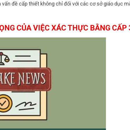
h vấn đề cấp thiết không chỉ đối với các cơ sở giáo dục m
ỌNG CỦA VIỆC XÁC THỰC BẰNG CẤP 