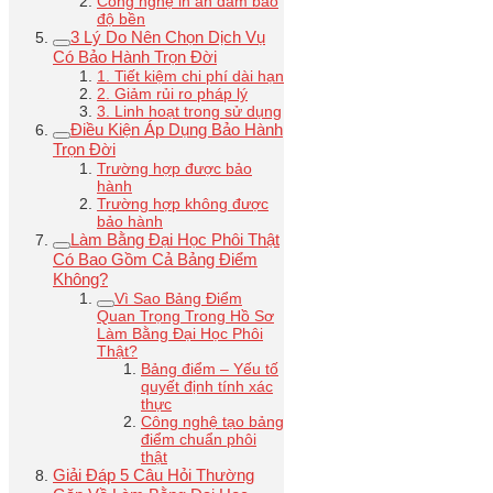
Công nghệ in ấn đảm bảo
độ bền
3 Lý Do Nên Chọn Dịch Vụ
Có Bảo Hành Trọn Đời
1. Tiết kiệm chi phí dài hạn
2. Giảm rủi ro pháp lý
3. Linh hoạt trong sử dụng
Điều Kiện Áp Dụng Bảo Hành
Trọn Đời
Trường hợp được bảo
hành
Trường hợp không được
bảo hành
Làm Bằng Đại Học Phôi Thật
Có Bao Gồm Cả Bảng Điểm
Không?
Vì Sao Bảng Điểm
Quan Trọng Trong Hồ Sơ
Làm Bằng Đại Học Phôi
Thật?
Bảng điểm – Yếu tố
quyết định tính xác
thực
Công nghệ tạo bảng
điểm chuẩn phôi
thật
Giải Đáp 5 Câu Hỏi Thường