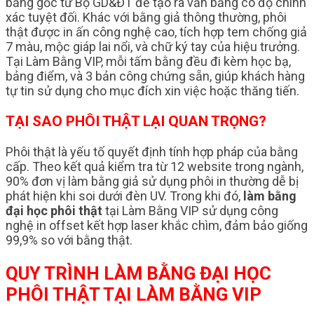
bằng gốc từ Bộ GD&ĐT để tạo ra văn bằng có độ chính
xác tuyệt đối. Khác với bằng giả thông thường, phôi
thật được in ấn công nghệ cao, tích hợp tem chống giả
7 màu, mộc giáp lai nổi, và chữ ký tay của hiệu trưởng.
Tại Làm Bằng VIP, mỗi tấm bằng đều đi kèm học bạ,
bảng điểm, và 3 bản công chứng sẵn, giúp khách hàng
tự tin sử dụng cho mục đích xin việc hoặc thăng tiến.
TẠI SAO PHÔI THẬT LẠI QUAN TRỌNG?
Phôi thật là yếu tố quyết định tính hợp pháp của bằng
cấp. Theo kết quả kiểm tra từ 12 website trong ngành,
90% đơn vị làm bằng giả sử dụng phôi in thường dễ bị
phát hiện khi soi dưới đèn UV. Trong khi đó,
làm bằng
đại học phôi thật
tại Làm Bằng VIP sử dụng công
nghệ in offset kết hợp laser khắc chìm, đảm bảo giống
99,9% so với bằng thật.
QUY TRÌNH LÀM BẰNG ĐẠI HỌC
PHÔI THẬT TẠI LÀM BẰNG VIP