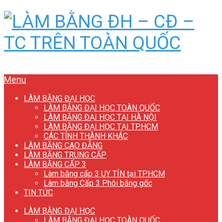
Menu
LÀM BẰNG ĐẠI HỌC
LÀM BẰNG ĐẠI HỌC TOÀN QUỐC
LÀM BẰNG ĐẠI HỌC TẠI HÀ NỘI
LÀM BẰNG ĐẠI HỌC TẠI TP.HCM
CÁC TỈNH THÀNH KHÁC
LÀM BẰNG CAO ĐẲNG
LÀM BẰNG TRUNG CẤP
LÀM BẰNG CẤP 3
Làm bằng cấp 3 UY TÍN tại TP.HCM
Làm bằng Cấp 3 Phôi bằng gốc
TIN TỨC
LÀM BẰNG ĐẠI HỌC
LÀM BẰNG ĐẠI HỌC TOÀN QUỐC