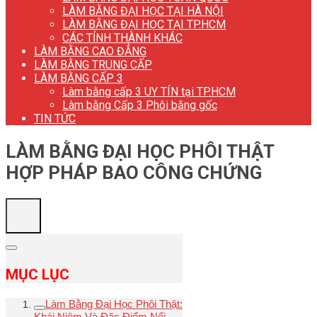
LÀM BẰNG ĐẠI HỌC TẠI HÀ NỘI
LÀM BẰNG ĐẠI HỌC TẠI TP.HCM
CÁC TỈNH THÀNH KHÁC
LÀM BẰNG CAO ĐẲNG
LÀM BẰNG TRUNG CẤP
LÀM BẰNG CẤP 3
Làm bằng cấp 3 UY TÍN tại TP.HCM
Làm bằng Cấp 3 Phôi bằng gốc
TIN TỨC
LÀM BẰNG ĐẠI HỌC PHÔI THẬT
HỢP PHÁP BAO CÔNG CHỨNG
MỤC LỤC
Làm Bằng Đại Học Phôi Thật:
Khái Niệm Và Đặc Điểm Nổi