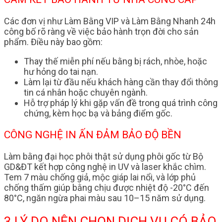
Các đơn vị như Làm Bằng VIP và Làm Bằng Nhanh 24h
công bố rõ ràng về việc bảo hành trọn đời cho sản
phẩm. Điều này bao gồm:
Thay thế miễn phí nếu bằng bị rách, nhòe, hoặc
hư hỏng do tai nạn.
Làm lại từ đầu nếu khách hàng cần thay đổi thông
tin cá nhân hoặc chuyên ngành.
Hỗ trợ pháp lý khi gặp vấn đề trong quá trình công
chứng, kèm học bạ và bảng điểm gốc.
CÔNG NGHỆ IN ẤN ĐẢM BẢO ĐỘ BỀN
Làm bằng đại học phôi thật sử dụng phôi gốc từ Bộ
GD&ĐT kết hợp công nghệ in UV và laser khắc chìm.
Tem 7 màu chống giả, mộc giáp lai nổi, và lớp phủ
chống thấm giúp bằng chịu được nhiệt độ -20°C đến
80°C, ngăn ngừa phai màu sau 10–15 năm sử dụng.
3 LÝ DO NÊN CHỌN DỊCH VỤ CÓ BẢO