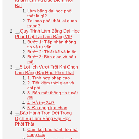
Bật
Làm bằng đại học phôi
thật là gì?
Tại sao phôi thật lại quan
trọng?
Quy Trình Làm Bằng Đại Học
Phôi Thật Tại Làm Bằng VIP
Bước 1: Tiếp nhận thông
tin và tư vấn
Bước 2: Thiết kế và in ấn
Bước 3: Bàn giao và hậu
mãi
5 Lợi Ích Vượt Trội Khi Chọn
Làm Bằng Đại Học Phôi Thật
1. Tính hợp pháp cao
2. Tiết kiệm thời gian và
chi phí
3. Bảo mật thông tin tuyệt
đối
4. Hỗ trợ 24/7
5. Đa dạng lựa chọn
Bảo Hành Trọn Đời Trong
Dịch Vụ Làm Bằng Đại Học
Phôi Thật
Cam kết bảo hành từ nhà
cung cấp