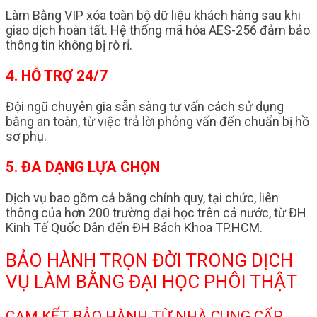
Làm Bằng VIP xóa toàn bộ dữ liệu khách hàng sau khi
giao dịch hoàn tất. Hệ thống mã hóa AES-256 đảm bảo
thông tin không bị rò rỉ.
4. HỖ TRỢ 24/7
Đội ngũ chuyên gia sẵn sàng tư vấn cách sử dụng
bằng an toàn, từ việc trả lời phỏng vấn đến chuẩn bị hồ
sơ phụ.
5. ĐA DẠNG LỰA CHỌN
Dịch vụ bao gồm cả bằng chính quy, tại chức, liên
thông của hơn 200 trường đại học trên cả nước, từ ĐH
Kinh Tế Quốc Dân đến ĐH Bách Khoa TP.HCM.
BẢO HÀNH TRỌN ĐỜI TRONG DỊCH
VỤ LÀM BẰNG ĐẠI HỌC PHÔI THẬT
CAM KẾT BẢO HÀNH TỪ NHÀ CUNG CẤP