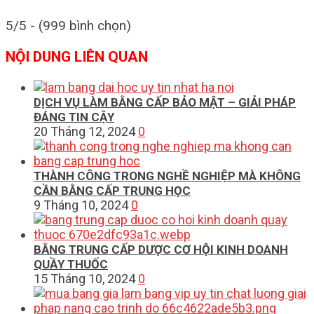
5/5 - (999 bình chọn)
NỘI DUNG LIÊN QUAN
DỊCH VỤ LÀM BẰNG CẤP BẢO MẬT – GIẢI PHÁP
ĐÁNG TIN CẬY
20 Tháng 12, 2024
0
THÀNH CÔNG TRONG NGHỀ NGHIỆP MÀ KHÔNG
CẦN BẰNG CẤP TRUNG HỌC
9 Tháng 10, 2024
0
BẰNG TRUNG CẤP DƯỢC CƠ HỘI KINH DOANH
QUẦY THUỐC
15 Tháng 10, 2024
0