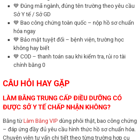
💙 Đúng mã ngành, đúng tên trường theo yêu cầu
Sở Y tế / Sở GD
💙 Bao công chứng toàn quốc – nộp hồ sơ chuẩn
hóa ngay
💙 Bảo mật tuyệt đối – bệnh viện, trường học
không hay biết
💙 COD – thanh toán sau khi kiểm tra, rủi ro tài
chính bằng 0
CÂU HỎI HAY GẶP
LÀM BẰNG TRUNG CẤP ĐIỀU DƯỠNG CÓ
ĐƯỢC SỞ Y TẾ CHẤP NHẬN KHÔNG?
Bằng từ
Làm Bằng VIP
dùng phôi thật, bao công chứng
– đáp ứng đầy đủ yêu cầu hình thức hồ sơ chuẩn hóa.
Chuyên viên tư vấn chi tiết theo từng trường hợp cụ