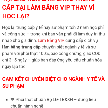
CẤP TẠI LÀM BẰNG VIP THAY VÌ
HỌC LẠI?
Học lại trung cấp y tế hay sư phạm tốn 2 năm học phí
và công sức – trong khi bạn vẫn phải đi làm duy trì thu
nhập cho gia đình.
Làm Bằng VIP
cung cấp dịch vụ
làm bằng trung cấp
chuyên biệt ngành y tế và sư
phạm với phôi thật 100%, bao công chứng, giao COD
chỉ 3–5 ngày – giúp bạn đáp ứng yêu cầu chuẩn hóa
ngay lập tức.
CAM KẾT CHUYÊN BIỆT CHO NGÀNH Y TẾ VÀ
SƯ PHẠM
💙 Phôi thật chuẩn Bộ LĐ-TB&XH – đúng tiêu
chuẩn hành nghề