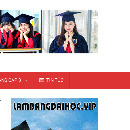
NG CẤP 3
TIN TỨC
–