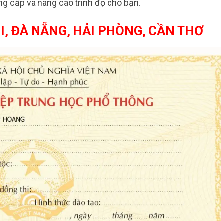
ng cấp và nâng cao trình độ cho bạn.
I, ĐÀ NẴNG, HẢI PHÒNG, CẦN THƠ