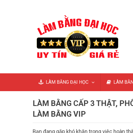
LÀM BẰNG ĐẠI HỌC
LÀM BẰN
LÀM BẰNG CẤP 3 THẬT, PH
LÀM BẰNG VIP
Bạn đang gặp khó khăn trong việc hoàn th