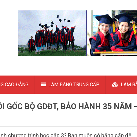
G CAO ĐẲNG
LÀM BẰNG TRUNG CẤP
LÀM BẰ
ÔI GỐC BỘ GDĐT, BẢO HÀNH 35 NĂM 
ành chương trình học cấp 3? Bạn muốn có bằng cấp để