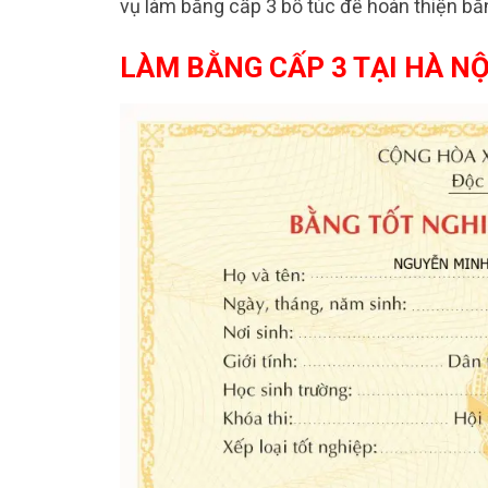
vụ làm bằng cấp 3 bổ túc để hoàn thiện bằ
LÀM BẰNG CẤP 3 TẠI HÀ NỘ