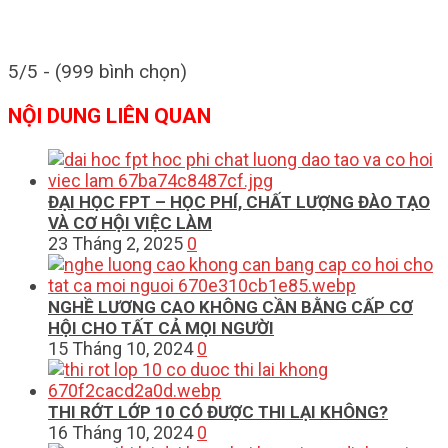
5/5 - (999 bình chọn)
NỘI DUNG LIÊN QUAN
ĐẠI HỌC FPT – HỌC PHÍ, CHẤT LƯỢNG ĐÀO TẠO
VÀ CƠ HỘI VIỆC LÀM
23 Tháng 2, 2025
0
NGHỀ LƯƠNG CAO KHÔNG CẦN BẰNG CẤP CƠ
HỘI CHO TẤT CẢ MỌI NGƯỜI
15 Tháng 10, 2024
0
THI RỚT LỚP 10 CÓ ĐƯỢC THI LẠI KHÔNG?
16 Tháng 10, 2024
0