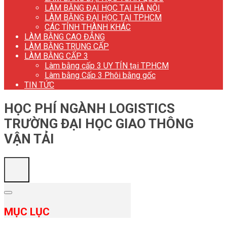
LÀM BẰNG ĐẠI HỌC TẠI HÀ NỘI
LÀM BẰNG ĐẠI HỌC TẠI TP.HCM
CÁC TỈNH THÀNH KHÁC
LÀM BẰNG CAO ĐẲNG
LÀM BẰNG TRUNG CẤP
LÀM BẰNG CẤP 3
Làm bằng cấp 3 UY TÍN tại TP.HCM
Làm bằng Cấp 3 Phôi bằng gốc
TIN TỨC
HỌC PHÍ NGÀNH LOGISTICS
TRƯỜNG ĐẠI HỌC GIAO THÔNG
VẬN TẢI
MỤC LỤC