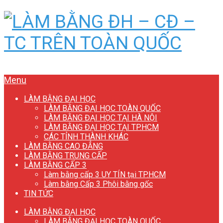
Menu
LÀM BẰNG ĐẠI HỌC
LÀM BẰNG ĐẠI HỌC TOÀN QUỐC
LÀM BẰNG ĐẠI HỌC TẠI HÀ NỘI
LÀM BẰNG ĐẠI HỌC TẠI TP.HCM
CÁC TỈNH THÀNH KHÁC
LÀM BẰNG CAO ĐẲNG
LÀM BẰNG TRUNG CẤP
LÀM BẰNG CẤP 3
Làm bằng cấp 3 UY TÍN tại TP.HCM
Làm bằng Cấp 3 Phôi bằng gốc
TIN TỨC
LÀM BẰNG ĐẠI HỌC
LÀM BẰNG ĐẠI HỌC TOÀN QUỐC