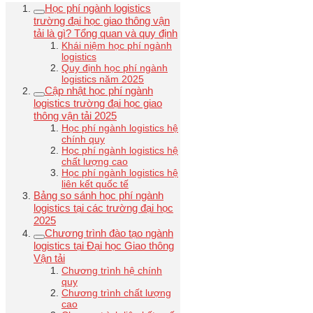
Học phí ngành logistics
trường đại học giao thông vận
tải là gì? Tổng quan và quy định
Khái niệm học phí ngành
logistics
Quy định học phí ngành
logistics năm 2025
Cập nhật học phí ngành
logistics trường đại học giao
thông vận tải 2025
Học phí ngành logistics hệ
chính quy
Học phí ngành logistics hệ
chất lượng cao
Học phí ngành logistics hệ
liên kết quốc tế
Bảng so sánh học phí ngành
logistics tại các trường đại học
2025
Chương trình đào tạo ngành
logistics tại Đại học Giao thông
Vận tải
Chương trình hệ chính
quy
Chương trình chất lượng
cao