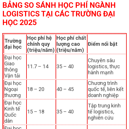
BẢNG SO SÁNH HỌC PHÍ NGÀNH
LOGISTICS TẠI CÁC TRƯỜNG ĐẠI
HỌC 2025
Học phí hệ
Học phí chất
Trường
chính quy
lượng cao
Điểm nổi bật
đại học
(triệu/năm)
(triệu/năm)
Đại học
Chuyên sâu
Giao
11.7 – 14
35 – 40
logistics, thực
thông
hành mạnh
Vận tải
Đại học
Chương trình
Ngoại
18 – 20
40 – 45
quốc tế, liên kết
thương
doanh nghiệp
Đại học
Tập trung kinh
Kinh tế
15 – 18
35 – 40
tế logistics,
Quốc
nghiên cứu
dân
Đại học