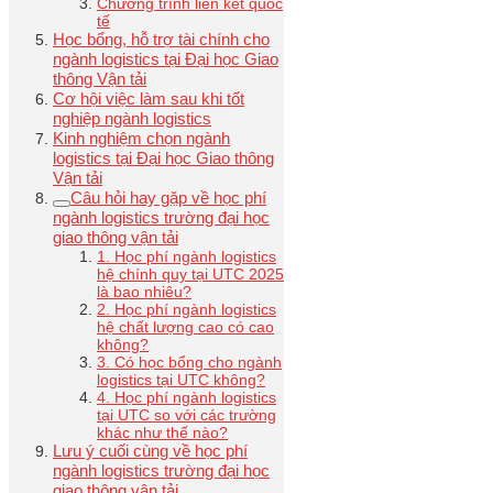
Chương trình liên kết quốc
tế
Học bổng, hỗ trợ tài chính cho
ngành logistics tại Đại học Giao
thông Vận tải
Cơ hội việc làm sau khi tốt
nghiệp ngành logistics
Kinh nghiệm chọn ngành
logistics tại Đại học Giao thông
Vận tải
Câu hỏi hay gặp về học phí
ngành logistics trường đại học
giao thông vận tải
1. Học phí ngành logistics
hệ chính quy tại UTC 2025
là bao nhiêu?
2. Học phí ngành logistics
hệ chất lượng cao có cao
không?
3. Có học bổng cho ngành
logistics tại UTC không?
4. Học phí ngành logistics
tại UTC so với các trường
khác như thế nào?
Lưu ý cuối cùng về học phí
ngành logistics trường đại học
giao thông vận tải