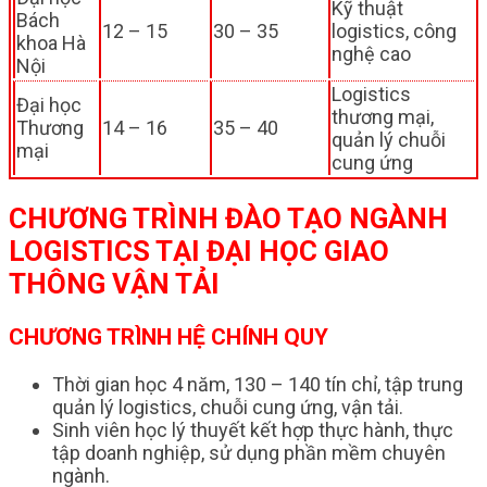
Kỹ thuật
Bách
12 – 15
30 – 35
logistics, công
khoa Hà
nghệ cao
Nội
Logistics
Đại học
thương mại,
Thương
14 – 16
35 – 40
quản lý chuỗi
mại
cung ứng
CHƯƠNG TRÌNH ĐÀO TẠO NGÀNH
LOGISTICS TẠI ĐẠI HỌC GIAO
THÔNG VẬN TẢI
CHƯƠNG TRÌNH HỆ CHÍNH QUY
Thời gian học 4 năm, 130 – 140 tín chỉ, tập trung
quản lý logistics, chuỗi cung ứng, vận tải.
Sinh viên học lý thuyết kết hợp thực hành, thực
tập doanh nghiệp, sử dụng phần mềm chuyên
ngành.