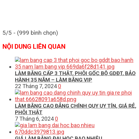
5/5 - (999 bình chọn)
NỘI DUNG LIÊN QUAN
LÀM BẰNG CẤP 3 THẬT, PHÔI GỐC BỘ GDĐT, BẢO
HÀNH 35 NĂM – LÀM BẰNG VIP
22 Tháng 7, 2024
0
LÀM BẰNG CAO ĐẲNG CHÍNH QUY UY TÍN, GIÁ RẺ,
PHÔI THẬT
7 Tháng 6, 2024
0
GIÁ LÀM BẰNG ĐẠI HỌC BAO NHIÊU