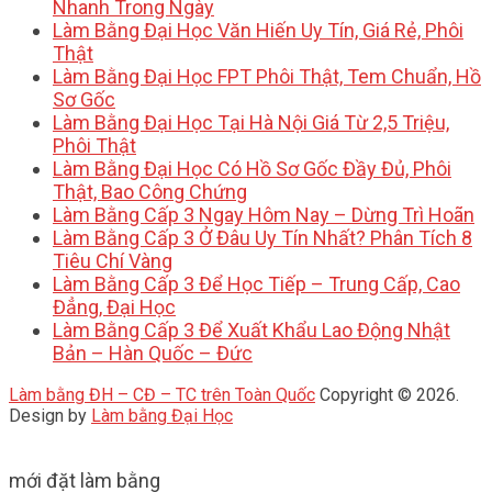
Nhanh Trong Ngày
Làm Bằng Đại Học Văn Hiến Uy Tín, Giá Rẻ, Phôi
Thật
Làm Bằng Đại Học FPT Phôi Thật, Tem Chuẩn, Hồ
Sơ Gốc
Làm Bằng Đại Học Tại Hà Nội Giá Từ 2,5 Triệu,
Phôi Thật
Làm Bằng Đại Học Có Hồ Sơ Gốc Đầy Đủ, Phôi
Thật, Bao Công Chứng
Làm Bằng Cấp 3 Ngay Hôm Nay – Dừng Trì Hoãn
Làm Bằng Cấp 3 Ở Đâu Uy Tín Nhất? Phân Tích 8
Tiêu Chí Vàng
Làm Bằng Cấp 3 Để Học Tiếp – Trung Cấp, Cao
Đẳng, Đại Học
Làm Bằng Cấp 3 Để Xuất Khẩu Lao Động Nhật
Bản – Hàn Quốc – Đức
Làm bằng ĐH – CĐ – TC trên Toàn Quốc
Copyright © 2026.
Design by
Làm bằng Đại Học
mới đặt làm bằng