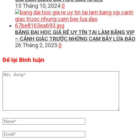
15 Tháng 10, 2024
0
BẰNG ĐẠI HỌC GIÁ RẺ UY TÍN TẠI LÀM BẰNG VIP
– CẢNH GIÁC TRƯỚC NHỮNG CẠM BẪY LỪA ĐẢO
26 Tháng 2, 2025
0
Để lại Bình luận