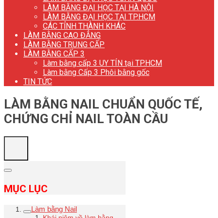
LÀM BẰNG ĐẠI HỌC TẠI HÀ NỘI
LÀM BẰNG ĐẠI HỌC TẠI TP.HCM
CÁC TỈNH THÀNH KHÁC
LÀM BẰNG CAO ĐẲNG
LÀM BẰNG TRUNG CẤP
LÀM BẰNG CẤP 3
Làm bằng cấp 3 UY TÍN tại TP.HCM
Làm bằng Cấp 3 Phôi bằng gốc
TIN TỨC
LÀM BẰNG NAIL CHUẨN QUỐC TẾ,
CHỨNG CHỈ NAIL TOÀN CẦU
MỤC LỤC
Làm bằng Nail
Khái niệm về làm bằng