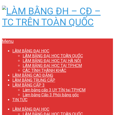
Menu
LÀM BẰNG ĐẠI HỌC
LÀM BẰNG ĐẠI HỌC TOÀN QUỐC
LÀM BẰNG ĐẠI HỌC TẠI HÀ NỘI
LÀM BẰNG ĐẠI HỌC TẠI TP.HCM
CÁC TỈNH THÀNH KHÁC
LÀM BẰNG CAO ĐẲNG
LÀM BẰNG TRUNG CẤP
LÀM BẰNG CẤP 3
Làm bằng cấp 3 UY TÍN tại TP.HCM
Làm bằng Cấp 3 Phôi bằng gốc
TIN TỨC
LÀM BẰNG ĐẠI HỌC
LÀM BẰNG ĐẠI HỌC TOÀN QUỐC