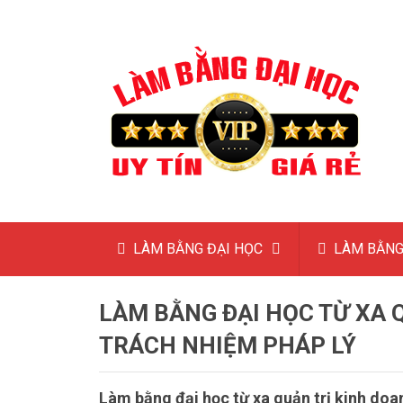
LÀM BẰNG ĐẠI HỌC
LÀM BẰNG
LÀM BẰNG ĐẠI HỌC TỪ XA 
TRÁCH NHIỆM PHÁP LÝ
Làm bằng đại học từ xa quản trị kinh doa