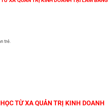
 TỪ XA QUẢN TRỊ KINH DOANH TẠI LÀM BẰNG
n trẻ.
 HỌC TỪ XA QUẢN TRỊ KINH DOANH