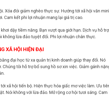
hội. Xóa đói giảm nghèo thực sự. Hướng tới xã hội văn min
 Cam kết phi lợi nhuận mang lại giá trị cao.
khơi dậy tiềm năng. Bạn vượt qua giới hạn. Dịch vụ hỗ trợ
i không lừa đảo tuyệt đối. Phi lợi nhuận chân thực.
G XÃ HỘI HIỆN ĐẠI
ằng đại học từ xa quản trị kinh doanh giúp thay đổi. Nó
. Chúng tôi hỗ trợ bổ sung hồ sơ xin việc. Giảm gánh nặn
ần.
tới xã hội tiến bộ. Hiện thực hóa giấc mơ việc làm. Ưu tiê
gặt. Nói không với lừa đảo. Mở rộng cơ hội tươi sáng. Cam