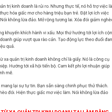
n trị kinh doanh là rủi ro. Nhưng thực tế, nó hỗ trợ việc 
hực hóa giấc mơ cho hàng triệu bạn trẻ. Đặt lợi ích việc
Nói không lừa đảo. Mở rộng tương lai. Xóa đói giảm nghè
ng khuyến khích hành vi xấu. Mọi thứ hướng tới lợi ích cộ
h doanh giúp vượt qua rào cản. Tạo động lực theo đuổi đa
iệu quả.
từ xa quản trị kinh doanh không chỉ là giấy. Nó là công cụ
ệp. Hướng tới xã hội tiến bộ. Cam kết phi lợi nhuận giúp
ạnh mẽ.
 mang lại sự tự tin. Bạn sẵn sàng chinh phục thử thách.
ghèo đói. Hiện thực giấc mơ việc làm. Nói không lừa đảo