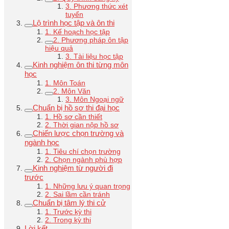
3. Phương thức xét
tuyển
Lộ trình học tập và ôn thi
1. Kế hoạch học tập
2. Phương pháp ôn tập
hiệu quả
3. Tài liệu học tập
Kinh nghiệm ôn thi từng môn
học
1. Môn Toán
2. Môn Văn
3. Môn Ngoại ngữ
Chuẩn bị hồ sơ thi đại học
1. Hồ sơ cần thiết
2. Thời gian nộp hồ sơ
Chiến lược chọn trường và
ngành học
1. Tiêu chí chọn trường
2. Chọn ngành phù hợp
Kinh nghiệm từ người đi
trước
1. Những lưu ý quan trọng
2. Sai lầm cần tránh
Chuẩn bị tâm lý thi cử
1. Trước kỳ thi
2. Trong kỳ thi
Lời kết