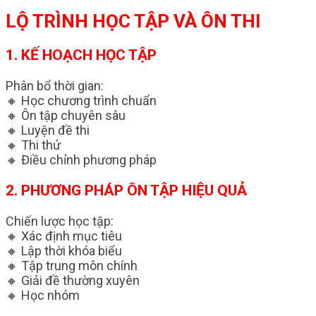
LỘ TRÌNH HỌC TẬP VÀ ÔN THI
1. KẾ HOẠCH HỌC TẬP
Phân bổ thời gian:
🔸 Học chương trình chuẩn
🔸 Ôn tập chuyên sâu
🔸 Luyện đề thi
🔸 Thi thử
🔸 Điều chỉnh phương pháp
2. PHƯƠNG PHÁP ÔN TẬP HIỆU QUẢ
Chiến lược học tập:
🔸 Xác định mục tiêu
🔸 Lập thời khóa biểu
🔸 Tập trung môn chính
🔸 Giải đề thường xuyên
🔸 Học nhóm