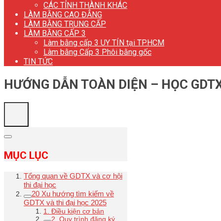
CÁC TỈNH THÀNH KHÁC
LÀM BẰNG CAO ĐẲNG
LÀM BẰNG TRUNG CẤP
LÀM BẰNG CẤP 3
Làm bằng cấp 3 UY TÍN tại TP.HCM
Làm bằng Cấp 3 Phôi bằng gốc
TIN TỨC
HƯỚNG DẪN TOÀN DIỆN – HỌC GDTX
MỤC LỤC
Tổng quan về GDTX và cơ hội
thi đại học
20 Xu hướng tìm kiếm về
GDTX và thi đại học 2025
1. Điều kiện cơ bản
2. Quy trình đăng ký