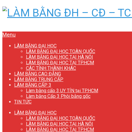
Menu
LÀM BẰNG ĐẠI HỌC
LÀM BẰNG ĐẠI HỌC TOÀN QUỐC
LÀM BẰNG ĐẠI HỌC TẠI HÀ NỘI
LÀM BẰNG ĐẠI HỌC TẠI TP.HCM
CÁC TỈNH THÀNH KHÁC
LÀM BẰNG CAO ĐẲNG
LÀM BẰNG TRUNG CẤP
LÀM BẰNG CẤP 3
Làm bằng cấp 3 UY TÍN tại TP.HCM
Làm bằng Cấp 3 Phôi bằng gốc
TIN TỨC
LÀM BẰNG ĐẠI HỌC
LÀM BẰNG ĐẠI HỌC TOÀN QUỐC
LÀM BẰNG ĐẠI HỌC TẠI HÀ NỘI
LÀM BẰNG ĐẠI HỌC TẠI TP.HCM