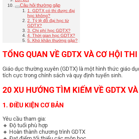
Câu hỏi thường gặp
1. GDTX có thi được đại
học không?
2. Tỷ lệ đỗ đại học từ
GDTX?
3. Chi phí học GDTX?
4. Thời gian học GDTX?
5. Khó khăn thường gặp?
TỔNG QUAN VỀ GDTX VÀ CƠ HỘI THI
Giáo dục thường xuyên (GDTX) là một hình thức giáo dục
tích cực trong chính sách và quy định tuyển sinh.
20 XU HƯỚNG TÌM KIẾM VỀ GDTX VÀ 
1. ĐIỀU KIỆN CƠ BẢN
Yêu cầu tham gia:
🔸 Độ tuổi phù hợp
🔸 Hoàn thành chương trình GDTX
🔸 Đạt điểm tối thiểu các môn học