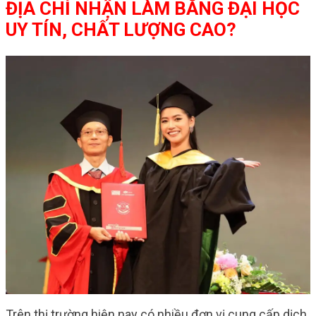
ĐỊA CHỈ NHẬN LÀM BẰNG ĐẠI HỌC
UY TÍN, CHẤT LƯỢNG CAO?
Trên thị trường hiện nay có nhiều đơn vị cung cấp dịch