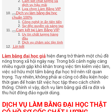
Cam kết chất lượng và
dịch vụ hậu mãi
Lựa chọn Làm Bằng VIP
Dịch vụ làm bằng đại học
chuẩn 100%
Công nghệ in ấn tiên tiến
Sự độc quyền và sáng tạo
Cam kết tại Làm Bằng VIP
Uy tín chất lượng hàng
đầu
Dịch vụ chăm sóc tận tình
Lời kết
Làm bằng đại học giả
hiện đang trở thành một chủ đề
nóng trong xã hội ngày nay. Trong bối cảnh ngày càng
nhiều người gặp khó khăn trong việc tìm kiếm việc làm,
việc sở hữu một tấm bằng đại học trở nên rất quan
trọng. Tuy nhiên, không phải ai cũng có điều kiện hoặc
thời gian để hoàn tất việc học tập theo cách chính
thống. Chính vì vậy, dịch vụ làm bằng giả đã ra đời và
thu hút đông đảo người dùng.
DỊCH VỤ LÀM BẰNG ĐẠI HỌC THẬT
CÓ HỒ SƠ GỐC CHẤT LƯỢNG