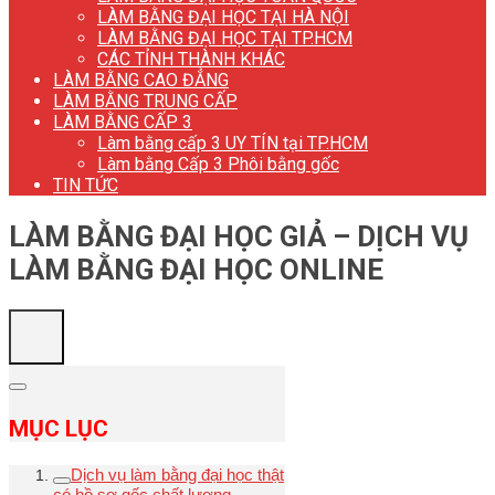
LÀM BẰNG ĐẠI HỌC TẠI HÀ NỘI
LÀM BẰNG ĐẠI HỌC TẠI TP.HCM
CÁC TỈNH THÀNH KHÁC
LÀM BẰNG CAO ĐẲNG
LÀM BẰNG TRUNG CẤP
LÀM BẰNG CẤP 3
Làm bằng cấp 3 UY TÍN tại TP.HCM
Làm bằng Cấp 3 Phôi bằng gốc
TIN TỨC
LÀM BẰNG ĐẠI HỌC GIẢ – DỊCH VỤ
LÀM BẰNG ĐẠI HỌC ONLINE
MỤC LỤC
Dịch vụ làm bằng đại học thật
có hồ sơ gốc chất lượng