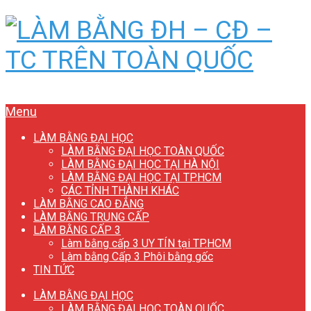
Menu
LÀM BẰNG ĐẠI HỌC
LÀM BẰNG ĐẠI HỌC TOÀN QUỐC
LÀM BẰNG ĐẠI HỌC TẠI HÀ NỘI
LÀM BẰNG ĐẠI HỌC TẠI TP.HCM
CÁC TỈNH THÀNH KHÁC
LÀM BẰNG CAO ĐẲNG
LÀM BẰNG TRUNG CẤP
LÀM BẰNG CẤP 3
Làm bằng cấp 3 UY TÍN tại TP.HCM
Làm bằng Cấp 3 Phôi bằng gốc
TIN TỨC
LÀM BẰNG ĐẠI HỌC
LÀM BẰNG ĐẠI HỌC TOÀN QUỐC