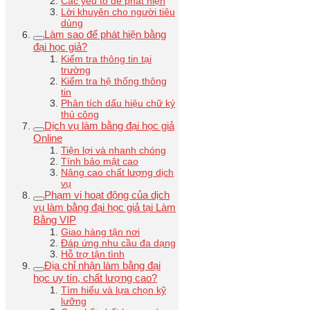
Các yếu tố dễ phát hiện
Lời khuyên cho người tiêu
dùng
Làm sao để phát hiện bằng
đại học giả?
Kiểm tra thông tin tại
trường
Kiểm tra hệ thống thông
tin
Phân tích dấu hiệu chữ ký
thủ công
Dịch vụ làm bằng đại học giả
Online
Tiện lợi và nhanh chóng
Tính bảo mật cao
Nâng cao chất lượng dịch
vụ
Phạm vi hoạt động của dịch
vụ làm bằng đại học giả tại Làm
Bằng VIP
Giao hàng tận nơi
Đáp ứng nhu cầu đa dạng
Hỗ trợ tận tình
Địa chỉ nhận làm bằng đại
học uy tín, chất lượng cao?
Tìm hiểu và lựa chọn kỹ
lưỡng