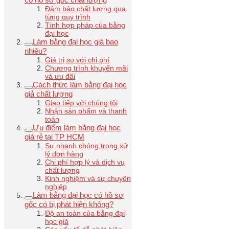
Đảm bảo chất lượng qua
từng quy trình
Tính hợp pháp của bằng
đại học
Làm bằng đại học giá bao
nhiêu?
Giá trị so với chi phí
Chương trình khuyến mãi
và ưu đãi
Cách thức làm bằng đại học
giả chất lượng
Giao tiếp với chúng tôi
Nhận sản phẩm và thanh
toán
Ưu điểm làm bằng đại học
giá rẻ tại TP HCM
Sự nhanh chóng trong xử
lý đơn hàng
Chi phí hợp lý và dịch vụ
chất lượng
Kinh nghiệm và sự chuyên
nghiệp
Làm bằng đại học có hồ sơ
gốc có bị phát hiện không?
Độ an toàn của bằng đại
học giả