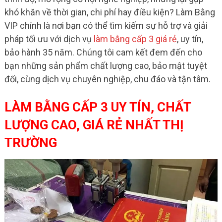
khó khăn về thời gian, chi phí hay điều kiện? Làm Bằng
VIP chính là nơi bạn có thể tìm kiếm sự hỗ trợ và giải
pháp tối ưu với dịch vụ
làm bằng cấp 3 giá rẻ
, uy tín,
bảo hành 35 năm. Chúng tôi cam kết đem đến cho
bạn những sản phẩm chất lượng cao, bảo mật tuyệt
đối, cùng dịch vụ chuyên nghiệp, chu đáo và tận tâm.
LÀM BẰNG CẤP 3 UY TÍN, CHẤT
LƯỢNG CAO, GIÁ RẺ NHẤT THỊ
TRƯỜNG