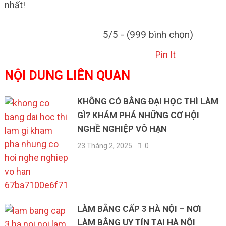
nhất!
5/5 - (999 bình chọn)
Pin It
NỘI DUNG LIÊN QUAN
KHÔNG CÓ BẰNG ĐẠI HỌC THÌ LÀM
GÌ? KHÁM PHÁ NHỮNG CƠ HỘI
NGHỀ NGHIỆP VÔ HẠN
23 Tháng 2, 2025
0
LÀM BẰNG CẤP 3 HÀ NỘI – NƠI
LÀM BẰNG UY TÍN TẠI HÀ NỘI