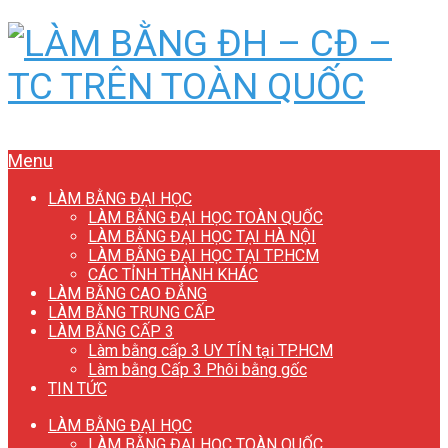
Menu
LÀM BẰNG ĐẠI HỌC
LÀM BẰNG ĐẠI HỌC TOÀN QUỐC
LÀM BẰNG ĐẠI HỌC TẠI HÀ NỘI
LÀM BẰNG ĐẠI HỌC TẠI TP.HCM
CÁC TỈNH THÀNH KHÁC
LÀM BẰNG CAO ĐẲNG
LÀM BẰNG TRUNG CẤP
LÀM BẰNG CẤP 3
Làm bằng cấp 3 UY TÍN tại TP.HCM
Làm bằng Cấp 3 Phôi bằng gốc
TIN TỨC
LÀM BẰNG ĐẠI HỌC
LÀM BẰNG ĐẠI HỌC TOÀN QUỐC