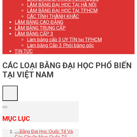
LÀM BẰNG ĐẠI HỌC TẠI HÀ NỘI
LÀM BẰNG ĐẠI HỌC TẠI TP.HCM
CÁC TỈNH THÀNH KHÁC
LÀM BẰNG CAO ĐẲNG
LÀM BẰNG TRUNG CẤP
LÀM BẰNG CẤP 3
Làm bằng cấp 3 UY TÍN tại TP.HCM
Làm bằng Cấp 3 Phôi bằng gốc
TIN TỨC
CÁC LOẠI BẰNG ĐẠI HỌC PHỔ BIẾN
TẠI VIỆT NAM
MỤC LỤC
Bằng Đại Học Quốc Tế Và
Các Chuẩn Mực Quốc Tế