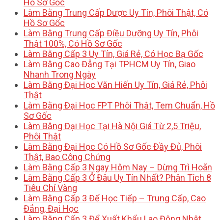
Hồ Sơ Gốc
Làm Bằng Trung Cấp Dược Uy Tín, Phôi Thật, Có
Hồ Sơ Gốc
Làm Bằng Trung Cấp Điều Dưỡng Uy Tín, Phôi
Thật 100%, Có Hồ Sơ Gốc
Làm Bằng Cấp 3 Uy Tín, Giá Rẻ, Có Học Bạ Gốc
Làm Bằng Cao Đẳng Tại TPHCM Uy Tín, Giao
Nhanh Trong Ngày
Làm Bằng Đại Học Văn Hiến Uy Tín, Giá Rẻ, Phôi
Thật
Làm Bằng Đại Học FPT Phôi Thật, Tem Chuẩn, Hồ
Sơ Gốc
Làm Bằng Đại Học Tại Hà Nội Giá Từ 2,5 Triệu,
Phôi Thật
Làm Bằng Đại Học Có Hồ Sơ Gốc Đầy Đủ, Phôi
Thật, Bao Công Chứng
Làm Bằng Cấp 3 Ngay Hôm Nay – Dừng Trì Hoãn
Làm Bằng Cấp 3 Ở Đâu Uy Tín Nhất? Phân Tích 8
Tiêu Chí Vàng
Làm Bằng Cấp 3 Để Học Tiếp – Trung Cấp, Cao
Đẳng, Đại Học
Làm Bằng Cấp 3 Để Xuất Khẩu Lao Động Nhật