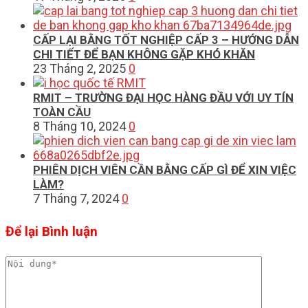
CẤP LẠI BẰNG TỐT NGHIỆP CẤP 3 – HƯỚNG DẪN
CHI TIẾT ĐỂ BẠN KHÔNG GẶP KHÓ KHĂN
23 Tháng 2, 2025
0
RMIT – TRƯỜNG ĐẠI HỌC HÀNG ĐẦU VỚI UY TÍN
TOÀN CẦU
8 Tháng 10, 2024
0
PHIÊN DỊCH VIÊN CẦN BẰNG CẤP GÌ ĐỂ XIN VIỆC
LÀM?
7 Tháng 7, 2024
0
Để lại Bình luận