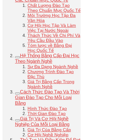
Chất Lượng Đào Tạo
Theo Chuẩn Mực Quốc Tế
Môi Trường Học Tập Đa
Văn Hóa
Cơ Hội Học Tập Và Làm
Việc Tại Nước Ngoài
Thách Thức Về Chi Phí Và
Yêu Cầu Đầu Vào
Tóm lược về Bằng Đại
Học Quốc Tế
Hệ Thống Bằng Cấp Đại Học
Theo Ngành Nghề
Sự Đa Dạng Ngành Nghề
Chương Trình Đào Tạo
Đặc Thù
Giá Trị Bằng Cấp Trong
Ngành Nghề
Cách Thức Đào Tạo Và Thời
Gian Đào Tạo Cho Mỗi Loại
Bằng
Hình Thức Đào Tạo
Thời Gian Đào Tạo
Giá Trị Và Cơ Hội Nghề
Nghiệp Của Mỗi Loại Bằng
Giá Trị Của Bằng Cấp
Cơ Hội Nghề Nghiệp
Thủ Tục Và Điều Kiện Để Đạt