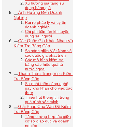
Xu hướng gia tăng sử
dụng bằng giả
Ảnh Hưởng Đến Doanh
Nghiệp
Rủi ro pháp lý và uy tín
doanh nghiệp
Chi phí tiềm ẩn khi tuyển
dụng sai người
Các Quốc Gia Khác Nhau Và
Kiểm Tra Bằng Cấp
So sánh giữa Việt Nam và
các quốc gia phát triển
Các mô hình kiểm tra
bằng cấp hiệu quả từ
nước ngoài
Thách Thức Trong Việc Kiểm
Tra Bằng Cấp
Sự phát triển công nghệ
gây khó khăn cho việc xác
thực
Thiếu hụt thông tin trong
quá trình xác minh
Giải Pháp Cho Vấn Đề Kiểm
Tra Bằng Cấp
Tăng cường hợp tác giữa
cơ sở giáo dục và doanh
nghiệp