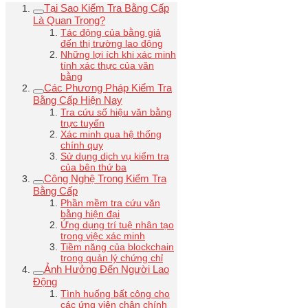
Tại Sao Kiểm Tra Bằng Cấp
Là Quan Trọng?
Tác động của bằng giả
đến thị trường lao động
Những lợi ích khi xác minh
tính xác thực của văn
bằng
Các Phương Pháp Kiểm Tra
Bằng Cấp Hiện Nay
Tra cứu số hiệu văn bằng
trực tuyến
Xác minh qua hệ thống
chính quy
Sử dụng dịch vụ kiểm tra
của bên thứ ba
Công Nghệ Trong Kiểm Tra
Bằng Cấp
Phần mềm tra cứu văn
bằng hiện đại
Ứng dụng trí tuệ nhân tạo
trong việc xác minh
Tiềm năng của blockchain
trong quản lý chứng chỉ
Ảnh Hưởng Đến Người Lao
Động
Tình huống bất công cho
các ứng viên chân chính