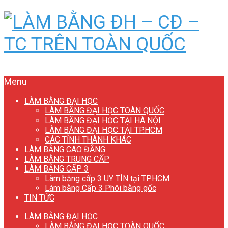
Menu
LÀM BẰNG ĐẠI HỌC
LÀM BẰNG ĐẠI HỌC TOÀN QUỐC
LÀM BẰNG ĐẠI HỌC TẠI HÀ NỘI
LÀM BẰNG ĐẠI HỌC TẠI TP.HCM
CÁC TỈNH THÀNH KHÁC
LÀM BẰNG CAO ĐẲNG
LÀM BẰNG TRUNG CẤP
LÀM BẰNG CẤP 3
Làm bằng cấp 3 UY TÍN tại TP.HCM
Làm bằng Cấp 3 Phôi bằng gốc
TIN TỨC
LÀM BẰNG ĐẠI HỌC
LÀM BẰNG ĐẠI HỌC TOÀN QUỐC