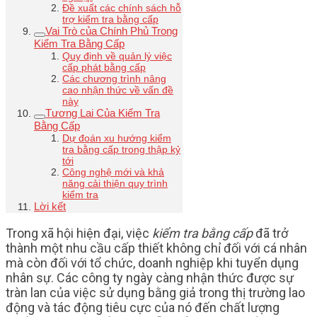
Đề xuất các chính sách hỗ
trợ kiểm tra bằng cấp
Vai Trò của Chính Phủ Trong
Kiểm Tra Bằng Cấp
Quy định về quản lý việc
cấp phát bằng cấp
Các chương trình nâng
cao nhận thức về vấn đề
này
Tương Lai Của Kiểm Tra
Bằng Cấp
Dự đoán xu hướng kiểm
tra bằng cấp trong thập kỷ
tới
Công nghệ mới và khả
năng cải thiện quy trình
kiểm tra
Lời kết
Trong xã hội hiện đại, việc
kiểm tra bằng cấp
đã trở
thành một nhu cầu cấp thiết không chỉ đối với cá nhân
mà còn đối với tổ chức, doanh nghiệp khi tuyển dụng
nhân sự. Các công ty ngày càng nhận thức được sự
tràn lan của việc sử dụng bằng giả trong thị trường lao
động và tác động tiêu cực của nó đến chất lượng