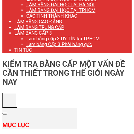
LÀM BẰNG ĐẠI HỌC TẠI HÀ NỘI
LÀM BẰNG ĐẠI HỌC TẠI TP.HCM
CÁC TỈNH THÀNH KHÁC
LÀM BẰNG CAO ĐẲNG
LÀM BẰNG TRUNG CẤP
LÀM BẰNG CẤP 3
Làm bằng cấp 3 UY TÍN tại TP.HCM
Làm bằng Cấp 3 Phôi bằng gốc
TIN TỨC
KIỂM TRA BẰNG CẤP MỘT VẤN ĐỀ
CẦN THIẾT TRONG THẾ GIỚI NGÀY
NAY
MỤC LỤC