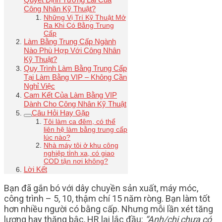
Công Nhân Kỹ Thuật?
Những Vị Trí Kỹ Thuật Mở
Ra Khi Có Bằng Trung
Cấp
Làm Bằng Trung Cấp Ngành
Nào Phù Hợp Với Công Nhân
Kỹ Thuật?
Quy Trình Làm Bằng Trung Cấp
Tại Làm Bằng VIP – Không Cần
Nghỉ Việc
Cam Kết Của Làm Bằng VIP
Dành Cho Công Nhân Kỹ Thuật
Câu Hỏi Hay Gặp
Tôi làm ca đêm, có thể
liên hệ làm bằng trung cấp
lúc nào?
Nhà máy tôi ở khu công
nghiệp tỉnh xa, có giao
COD tận nơi không?
Lời Kết
Bạn đã gắn bó với dây chuyền sản xuất, máy móc,
công trình – 5, 10, thậm chí 15 năm ròng. Bạn làm tốt
hơn nhiều người có bằng cấp. Nhưng mỗi lần xét tăng
lương hay thăng bậc, HR lại lắc đầu:
“Anh/chị chưa có