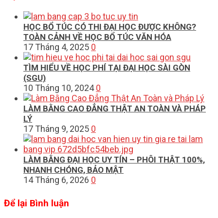
HỌC BỔ TÚC CÓ THI ĐẠI HỌC ĐƯỢC KHÔNG?
TOÀN CẢNH VỀ HỌC BỔ TÚC VĂN HÓA
17 Tháng 4, 2025
0
TÌM HIỂU VỀ HỌC PHÍ TẠI ĐẠI HỌC SÀI GÒN
(SGU)
10 Tháng 10, 2024
0
LÀM BẰNG CAO ĐẲNG THẬT AN TOÀN VÀ PHÁP
LÝ
17 Tháng 9, 2025
0
LÀM BẰNG ĐẠI HỌC UY TÍN – PHÔI THẬT 100%,
NHANH CHÓNG, BẢO MẬT
14 Tháng 6, 2026
0
Để lại Bình luận