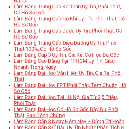
Được
Làm Bằng Trung Cấp Kế Toán Uy Tín, Phôi Thật,
Có Hồ Sơ Gốc
Làm Bằng Trung Cấp Cơ Khí Uy Tín, Phôi Thật, Có
Hồ Sơ Gốc
Làm Bằng Trung Cấp Dược Uy Tín, Phôi Thật, Có
Hồ Sơ Gốc
Làm Bằng Trung Cấp Điều Dưỡng Uy Tín, Phôi
Thật 100%, Có Hồ Sơ Gốc
Làm Bằng Cấp 3 Uy Tín, Giá Rẻ, Có Học Bạ Gốc
Làm Bằng Cao Đẳng Tại TPHCM Uy Tín, Giao
Nhanh Trong Ngày
Làm Bằng Đại Học Văn Hiến Uy Tín, Giá Rẻ, Phôi
Thật
Làm Bằng Đại Học FPT Phôi Thật, Tem Chuẩn, Hồ
Sơ Gốc
Làm Bằng Đại Học Tại Hà Nội Giá Từ 2,5 Triệu,
Phôi Thật
Làm Bằng Đại Học Có Hồ Sơ Gốc Đầy Đủ, Phôi
Thật, Bao Công Chứng
Làm Bằng Cấp 3 Ngay Hôm Nay – Dừng Trì Hoãn
Làm Bằng Cấp 3 Ở Đâu Uy Tín Nhất? Phân Tích 8