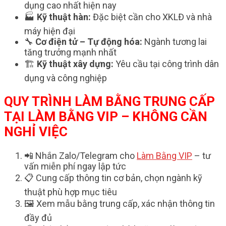
dụng cao nhất hiện nay
🏭
Kỹ thuật hàn:
Đặc biệt cần cho XKLĐ và nhà
máy hiện đại
🔧
Cơ điện tử – Tự động hóa:
Ngành tương lai
tăng trưởng mạnh nhất
🏗️
Kỹ thuật xây dựng:
Yêu cầu tại công trình dân
dụng và công nghiệp
QUY TRÌNH LÀM BẰNG TRUNG CẤP
TẠI LÀM BẰNG VIP – KHÔNG CẦN
NGHỈ VIỆC
📲 Nhắn Zalo/Telegram cho
Làm Bằng VIP
– tư
vấn miễn phí ngay lập tức
📋 Cung cấp thông tin cơ bản, chọn ngành kỹ
thuật phù hợp mục tiêu
🖼️ Xem mẫu bằng trung cấp, xác nhận thông tin
đầy đủ