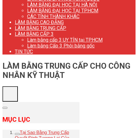
LÀM BẰNG ĐẠI HỌC TẠI HÀ NỘI
LÀM BẰNG ĐẠI HỌC TẠI TP.HCM
CÁC TỈNH THÀNH KHÁC
LÀM BẰNG CAO ĐẲNG
LÀM BẰNG TRUNG CẤP
LÀM BẰNG CẤP 3
Làm bằng cấp 3 UY TÍN tại TP.HCM
Làm bằng Cấp 3 Phôi bằng gốc
TIN TỨC
LÀM BẰNG TRUNG CẤP CHO CÔNG
NHÂN KỸ THUẬT
MỤC LỤC
Tại Sao Bằng Trung Cấp
Quyết Định Tương Lai Của