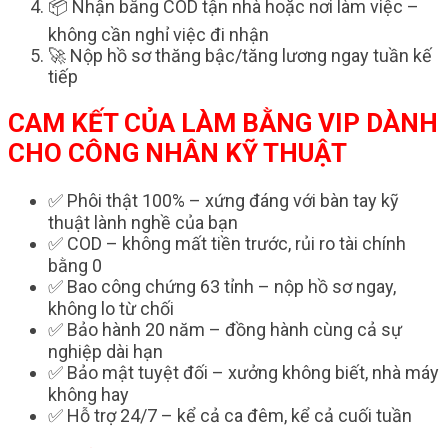
📦 Nhận bằng COD tận nhà hoặc nơi làm việc –
không cần nghỉ việc đi nhận
🚀 Nộp hồ sơ thăng bậc/tăng lương ngay tuần kế
tiếp
CAM KẾT CỦA LÀM BẰNG VIP DÀNH
CHO CÔNG NHÂN KỸ THUẬT
✅ Phôi thật 100% – xứng đáng với bàn tay kỹ
thuật lành nghề của bạn
✅ COD – không mất tiền trước, rủi ro tài chính
bằng 0
✅ Bao công chứng 63 tỉnh – nộp hồ sơ ngay,
không lo từ chối
✅ Bảo hành 20 năm – đồng hành cùng cả sự
nghiệp dài hạn
✅ Bảo mật tuyệt đối – xưởng không biết, nhà máy
không hay
✅ Hỗ trợ 24/7 – kể cả ca đêm, kể cả cuối tuần