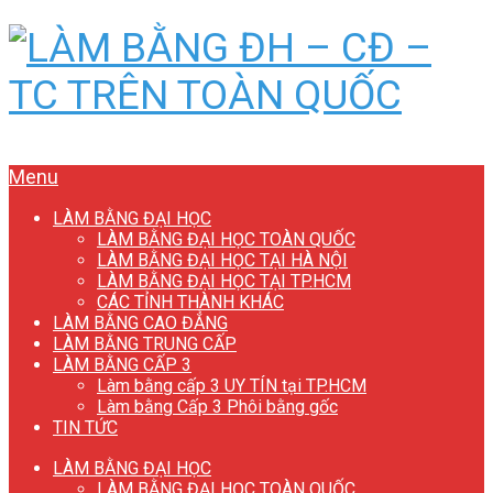
Menu
LÀM BẰNG ĐẠI HỌC
LÀM BẰNG ĐẠI HỌC TOÀN QUỐC
LÀM BẰNG ĐẠI HỌC TẠI HÀ NỘI
LÀM BẰNG ĐẠI HỌC TẠI TP.HCM
CÁC TỈNH THÀNH KHÁC
LÀM BẰNG CAO ĐẲNG
LÀM BẰNG TRUNG CẤP
LÀM BẰNG CẤP 3
Làm bằng cấp 3 UY TÍN tại TP.HCM
Làm bằng Cấp 3 Phôi bằng gốc
TIN TỨC
LÀM BẰNG ĐẠI HỌC
LÀM BẰNG ĐẠI HỌC TOÀN QUỐC