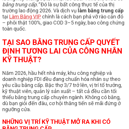
bằng trung cấp.”
Đó là sự bất công thực tế của thị
trường lao động 2026. Và dịch vụ
làm bằng trung cấp
tại
Làm Bằng VIP
chính là cách bạn phá vỡ rào cản đó
– phôi thật 100%, giao COD 3–5 ngày, bao công chứng
toàn quốc.
TẠI SAO BẰNG TRUNG CẤP QUYẾT
ĐỊNH TƯƠNG LAI CỦA CÔNG NHÂN
KỸ THUẬT?
Năm 2026, hầu hết nhà máy, khu công nghiệp và
doanh nghiệp FDI đều đang chuẩn hóa nhân sự theo
yêu cầu bằng cấp. Bậc thợ 3/7 trở lên, vị trí tổ trưởng,
kỹ thuật viên, quản lý sản xuất – tất cả đều cần tối
thiểu bằng trung cấp chuyên ngành. Không có bằng,
dù bạn giỏi đến đâu, cơ hội thăng tiến sẽ mãi đứng ở
ngưỡng cửa.
NHỮNG VỊ TRÍ KỸ THUẬT MỞ RA KHI CÓ
BẰNG TRUNG CẤP