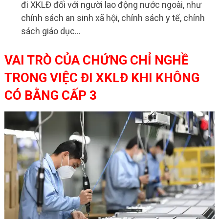
đi XKLĐ đối với người lao động nước ngoài, như
chính sách an sinh xã hội, chính sách y tế, chính
sách giáo dục…
VAI TRÒ CỦA CHỨNG CHỈ NGHỀ
TRONG VIỆC ĐI XKLĐ KHI KHÔNG
CÓ BẰNG CẤP 3