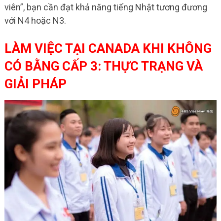
viên”, bạn cần đạt khả năng tiếng Nhật tương đương
với N4 hoặc N3.
LÀM VIỆC TẠI CANADA KHI KHÔNG
CÓ BẰNG CẤP 3: THỰC TRẠNG VÀ
GIẢI PHÁP