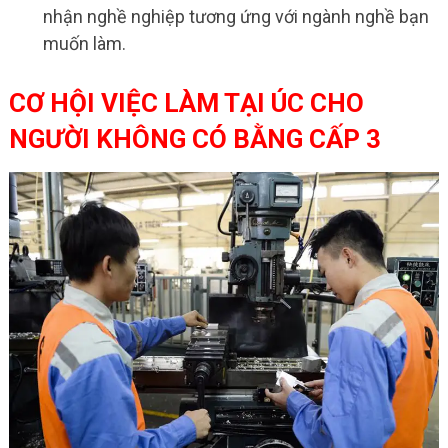
nhận nghề nghiệp tương ứng với ngành nghề bạn
muốn làm.
CƠ HỘI VIỆC LÀM TẠI ÚC CHO
NGƯỜI KHÔNG CÓ BẰNG CẤP 3