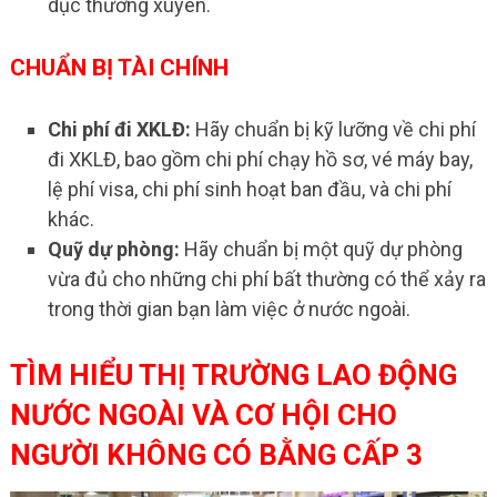
dục thường xuyên.
CHUẨN BỊ TÀI CHÍNH
Chi phí đi XKLĐ:
Hãy chuẩn bị kỹ lưỡng về chi phí
đi XKLĐ, bao gồm chi phí chạy hồ sơ, vé máy bay,
lệ phí visa, chi phí sinh hoạt ban đầu, và chi phí
khác.
Quỹ dự phòng:
Hãy chuẩn bị một quỹ dự phòng
vừa đủ cho những chi phí bất thường có thể xảy ra
trong thời gian bạn làm việc ở nước ngoài.
TÌM HIỂU THỊ TRƯỜNG LAO ĐỘNG
NƯỚC NGOÀI VÀ CƠ HỘI CHO
NGƯỜI KHÔNG CÓ BẰNG CẤP 3