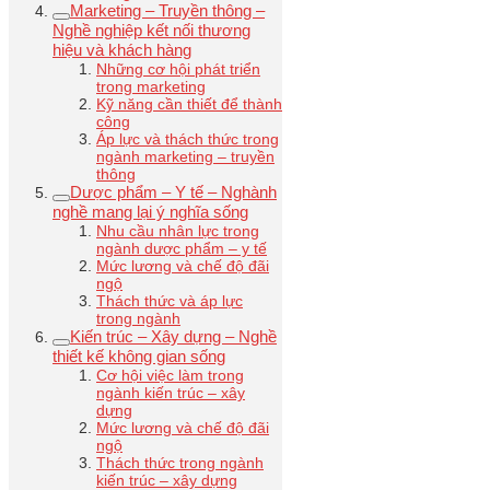
Marketing – Truyền thông –
Nghề nghiệp kết nối thương
hiệu và khách hàng
Những cơ hội phát triển
trong marketing
Kỹ năng cần thiết để thành
công
Áp lực và thách thức trong
ngành marketing – truyền
thông
Dược phẩm – Y tế – Nghành
nghề mang lại ý nghĩa sống
Nhu cầu nhân lực trong
ngành dược phẩm – y tế
Mức lương và chế độ đãi
ngộ
Thách thức và áp lực
trong ngành
Kiến trúc – Xây dựng – Nghề
thiết kế không gian sống
Cơ hội việc làm trong
ngành kiến trúc – xây
dựng
Mức lương và chế độ đãi
ngộ
Thách thức trong ngành
kiến trúc – xây dựng