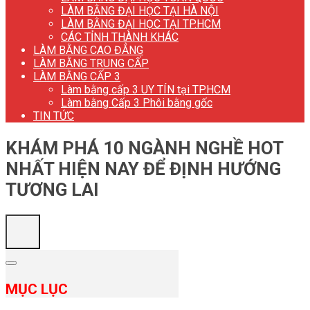
LÀM BẰNG ĐẠI HỌC TẠI HÀ NỘI
LÀM BẰNG ĐẠI HỌC TẠI TP.HCM
CÁC TỈNH THÀNH KHÁC
LÀM BẰNG CAO ĐẲNG
LÀM BẰNG TRUNG CẤP
LÀM BẰNG CẤP 3
Làm bằng cấp 3 UY TÍN tại TP.HCM
Làm bằng Cấp 3 Phôi bằng gốc
TIN TỨC
KHÁM PHÁ 10 NGÀNH NGHỀ HOT
NHẤT HIỆN NAY ĐỂ ĐỊNH HƯỚNG
TƯƠNG LAI
MỤC LỤC