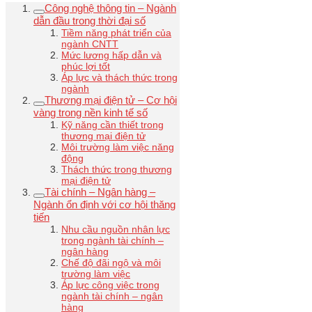
Công nghệ thông tin – Ngành
dẫn đầu trong thời đại số
Tiềm năng phát triển của
ngành CNTT
Mức lương hấp dẫn và
phúc lợi tốt
Áp lực và thách thức trong
ngành
Thương mại điện tử – Cơ hội
vàng trong nền kinh tế số
Kỹ năng cần thiết trong
thương mại điện tử
Môi trường làm việc năng
động
Thách thức trong thương
mại điện tử
Tài chính – Ngân hàng –
Ngành ổn định với cơ hội thăng
tiến
Nhu cầu nguồn nhân lực
trong ngành tài chính –
ngân hàng
Chế độ đãi ngộ và môi
trường làm việc
Áp lực công việc trong
ngành tài chính – ngân
hàng