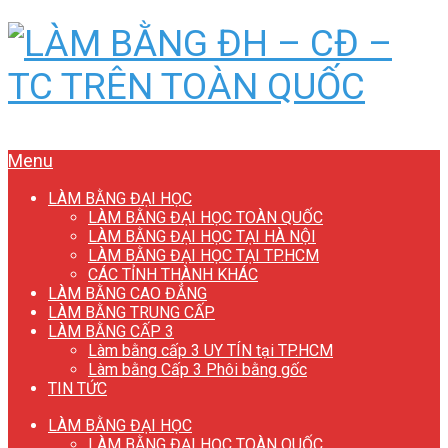
Menu
LÀM BẰNG ĐẠI HỌC
LÀM BẰNG ĐẠI HỌC TOÀN QUỐC
LÀM BẰNG ĐẠI HỌC TẠI HÀ NỘI
LÀM BẰNG ĐẠI HỌC TẠI TP.HCM
CÁC TỈNH THÀNH KHÁC
LÀM BẰNG CAO ĐẲNG
LÀM BẰNG TRUNG CẤP
LÀM BẰNG CẤP 3
Làm bằng cấp 3 UY TÍN tại TP.HCM
Làm bằng Cấp 3 Phôi bằng gốc
TIN TỨC
LÀM BẰNG ĐẠI HỌC
LÀM BẰNG ĐẠI HỌC TOÀN QUỐC