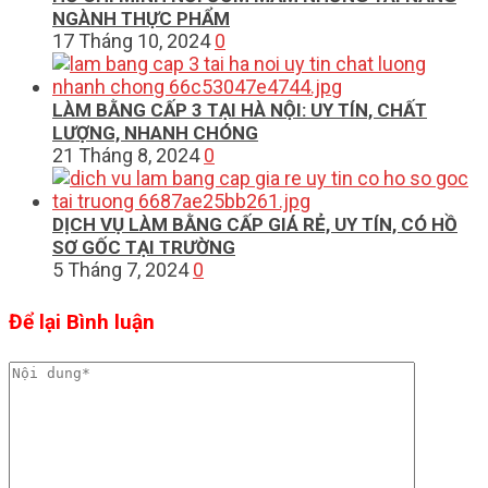
NGÀNH THỰC PHẨM
17 Tháng 10, 2024
0
LÀM BẰNG CẤP 3 TẠI HÀ NỘI: UY TÍN, CHẤT
LƯỢNG, NHANH CHÓNG
21 Tháng 8, 2024
0
DỊCH VỤ LÀM BẰNG CẤP GIÁ RẺ, UY TÍN, CÓ HỒ
SƠ GỐC TẠI TRƯỜNG
5 Tháng 7, 2024
0
Để lại Bình luận