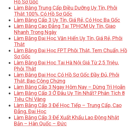
Hồ Sơ Gốc
Làm Bằng Trung Cấp Điều Dưỡng Uy Tín, Phôi
Thật 100%, Có Hồ Sơ Gốc
Làm Bằng Cấp 3 Uy Tín, Giá Rẻ, Có Học Bạ Gốc
Làm Bằng Cao Đẳng Tại TPHCM Uy Tín, Giao
Nhanh Trong Ngày
Làm Bằng Đại Học Văn Hiến Uy Tín, Giá Rẻ, Phôi
Thật
Làm Bằng Đại Học FPT Phôi Thật, Tem Chuẩn, Hồ
Sơ Gốc
Làm Bằng Đại Học Tại Hà Nội Giá Từ 2,5 Triệu,
Phôi Thật
Làm Bằng Đại Học Có Hồ Sơ Gốc Đầy Đủ, Phôi
Thật, Bao Công Chứng
Làm Bằng Cấp 3 Ngay Hôm Nay – Dừng Trì Hoãn
Làm Bằng Cấp 3 Ở Đâu Uy Tín Nhất? Phân Tích 8
Tiêu Chí Vàng
Làm Bằng Cấp 3 Để Học Tiếp – Trung Cấp, Cao
Đẳng, Đại Học
Làm Bằng Cấp 3 Để Xuất Khẩu Lao Động Nhật
Bản – Hàn Quốc – Đức