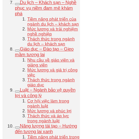
Du lịch – Khách sạn – Nghề
phục vụ niềm đam mê khám
phá
Tiềm năng phát triển của
ngành du lịch – khách sạn
Mức lương và trải nghiệm
nghề nghiệp
Thách thức trong ngành
du lịch – khách sạn
Giáo dục – Đào tạo – Gieo
mầm tương lai
Nhu cầu về giáo viên và
giảng viên
Mức lương và giá trị công
việc
Thách thức trong ngành
giáo dục
Luật – Ngành bảo vệ quyền
lợi và công lý
Cơ hội việc làm trong
ngành luật
Mức lương và phúc lợi
Thách thức và áp lực
trong ngành luật
Năng lượng tái tạo – Hướng
đến tương lai xanh
Tiềm năng phát triển trong