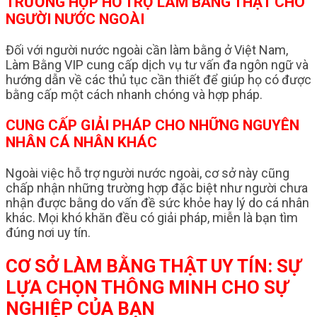
TRƯỜNG HỢP HỖ TRỢ LÀM BẰNG THẬT CHO
NGƯỜI NƯỚC NGOÀI
Đối với người nước ngoài cần làm bằng ở Việt Nam,
Làm Bằng VIP cung cấp dịch vụ tư vấn đa ngôn ngữ và
hướng dẫn về các thủ tục cần thiết để giúp họ có được
bằng cấp một cách nhanh chóng và hợp pháp.
CUNG CẤP GIẢI PHÁP CHO NHỮNG NGUYÊN
NHÂN CÁ NHÂN KHÁC
Ngoài việc hỗ trợ người nước ngoài, cơ sở này cũng
chấp nhận những trường hợp đặc biệt như người chưa
nhận được bằng do vấn đề sức khỏe hay lý do cá nhân
khác. Mọi khó khăn đều có giải pháp, miễn là bạn tìm
đúng nơi uy tín.
CƠ SỞ LÀM BẰNG THẬT UY TÍN: SỰ
LỰA CHỌN THÔNG MINH CHO SỰ
NGHIỆP CỦA BẠN