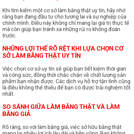
Khi tìm kiếm một cơ sở làm bằng thật uy tín, hãy nhớ
rằng bạn đang đầu tư cho tương lai và sự nghiệp của
chính mình. Điều này không chỉ mang lại giá trị thực tế
mà còn giúp bạn tránh xa những rủi ro không đoán
trước.
NHỮNG LỢI THẾ RÕ RỆT KHI LỰA CHỌN CƠ
SỞ LÀM BẰNG THẬT UY TÍN
Việc chọn cơ sở uy tín sẽ giúp bạn tiết kiệm thời gian
và công sức, đồng thời chắc chắn về chất lượng sản
phẩm bạn nhận được. Các dịch vụ hỗ trợ tận tình cũng
là điều không thể thiếu để bạn có được trải nghiệm tốt
nhất.
SO SÁNH GIỮA LÀM BẰNG THẬT VÀ LÀM
BẰNG GIẢ
Rõ ràng, so với làm bằng giả, việc sở hữu bằng thật
mang lại nhiều lợi ích lâu dài và bền vững. Bạn không