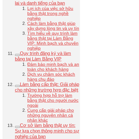
lai và danh tiếng của bạn
Lợi ích của việc sở hữu
bằng thật trong nghề
nghiệp
Cách làm bằng thật giúp
xây dựng lòng tin và uy tín
Tìm hiểu về quy trình làm
bằng thật tại Làm Bằng
VIP: Minh bạch và chuyên
nghiệp
Quy trình đăng ký và làm
bằng tại Làm Bằng VIP
Đảm bảo minh bạch và an
toàn cho khách hàng
Dịch vụ chăm sóc khách
hàng chu đáo
Làm bằng cấp thật: Giải pháp
cho những trường hợp đặc biệt
Trường hợp hỗ trợ làm
bằng thật cho người nước
ngoài
Cung cấp giải pháp cho
những nguyên nhân cá
nhân khác
Cơ sở làm bằng thật uy tín:
Sự lựa chọn thông minh cho sự
nghiệp của bạn