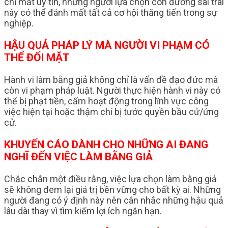
chỉ mất uy tín, những người lựa chọn con đường sai trái
này có thể đánh mất tất cả cơ hội thăng tiến trong sự
nghiệp.
HẬU QUẢ PHÁP LÝ MÀ NGƯỜI VI PHẠM CÓ
THỂ ĐỐI MẶT
Hành vi làm bằng giả không chỉ là vấn đề đạo đức mà
còn vi phạm pháp luật. Người thực hiện hành vi này có
thể bị phạt tiền, cấm hoạt động trong lĩnh vực công
việc hiện tại hoặc thậm chí bị tước quyền bầu cử/ứng
cử.
KHUYẾN CÁO DÀNH CHO NHỮNG AI ĐANG
NGHĨ ĐẾN VIỆC LÀM BẰNG GIẢ
Chắc chắn một điều rằng, việc lựa chọn làm bằng giả
sẽ không đem lại giá trị bền vững cho bất kỳ ai. Những
người đang có ý định này nên cân nhắc những hậu quả
lâu dài thay vì tìm kiếm lợi ích ngắn hạn.