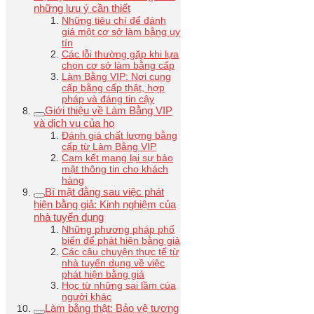
những lưu ý cần thiết
Những tiêu chí để đánh
giá một cơ sở làm bằng uy
tín
Các lỗi thường gặp khi lựa
chọn cơ sở làm bằng cấp
Làm Bằng VIP: Nơi cung
cấp bằng cấp thật, hợp
pháp và đáng tin cậy
Giới thiệu về Làm Bằng VIP
và dịch vụ của họ
Đánh giá chất lượng bằng
cấp từ Làm Bằng VIP
Cam kết mang lại sự bảo
mật thông tin cho khách
hàng
Bí mật đằng sau việc phát
hiện bằng giả: Kinh nghiệm của
nhà tuyển dụng
Những phương pháp phổ
biến để phát hiện bằng giả
Các câu chuyện thực tế từ
nhà tuyển dụng về việc
phát hiện bằng giả
Học từ những sai lầm của
người khác
Làm bằng thật: Bảo vệ tương