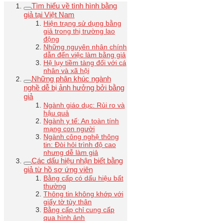
Tìm hiểu về tình hình bằng
giả tại Việt Nam
Hiện trạng sử dụng bằng
giả trong thị trường lao
động
Những nguyên nhân chính
dẫn đến việc làm bằng giả
Hệ lụy tiềm tàng đối với cá
nhân và xã hội
Những phân khúc ngành
nghề dễ bị ảnh hưởng bởi bằng
giả
Ngành giáo dục: Rủi ro và
hậu quả
Ngành y tế: An toàn tính
mạng con người
Ngành công nghệ thông
tin: Đòi hỏi trình độ cao
nhưng dễ làm giả
Các dấu hiệu nhận biết bằng
giả từ hồ sơ ứng viên
Bằng cấp có dấu hiệu bất
thường
Thông tin không khớp với
giấy tờ tùy thân
Bằng cấp chỉ cung cấp
qua hình ảnh