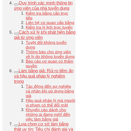
Quy trình xác minh thông tin
ứng viên của nhà tuyển dụng
Kiểm tra bằng cấp trực
tiếp
Liên hệ cơ quan cấp bằng
Kiểm tra lý lịch trực tuyến
Cách xử lý khi phát hiện bằng
giả từ ứng viên
Tuyệt đối không tuyển
dụng
Thông báo cho ứng viên
về lý do không tuyển dụng
Báo cáo cơ quan có thẩm
quyền
Làm bằng giả: Rủi ro tiềm ẩn
và hậu quả pháp lý nghiêm
trọng
Tác động đến sự nghiệp
cá nhân khi sử dụng bằng
giả
Hậu quả pháp lý mà người
vi phạm có thể đối mặt
Khuyến cáo dành cho
những ai đang nghĩ đến
việc làm bằng giả
Lựa chọn cơ sở làm bằng
thật uy tín: Tiêu chí đánh giá và