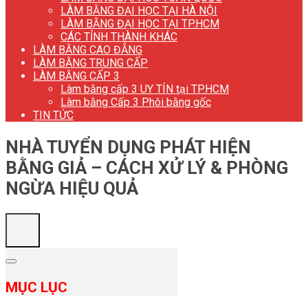
LÀM BẰNG ĐẠI HỌC TẠI HÀ NỘI
LÀM BẰNG ĐẠI HỌC TẠI TP.HCM
CÁC TỈNH THÀNH KHÁC
LÀM BẰNG CAO ĐẲNG
LÀM BẰNG TRUNG CẤP
LÀM BẰNG CẤP 3
Làm bằng cấp 3 UY TÍN tại TP.HCM
Làm bằng Cấp 3 Phôi bằng gốc
TIN TỨC
NHÀ TUYỂN DỤNG PHÁT HIỆN
BẰNG GIẢ – CÁCH XỬ LÝ & PHÒNG
NGỪA HIỆU QUẢ
MỤC LỤC