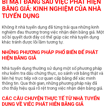
BÍ MẬT ĐẰNG SAU VIỆC PHÁT HIỆN
BẰNG GIẢ: KINH NGHIỆM CỦA NHÀ
TUYỂN DỤNG
Không ít nhà tuyển dụng đã từng trải qua những kinh
nghiệm đau thương trong việc nhận diện bằng giả. Một
số bí quyết dưới đây có thể giúp các nhà tuyển dụng
khác tránh được lỗi lầm tương tự.
NHỮNG PHƯƠNG PHÁP PHỔ BIẾN ĐỂ PHÁT
HIỆN BẰNG GIẢ
Nhà tuyển dụng thường sử dụng một số phương pháp
như kiểm tra dấu chứng thực, so sánh với bằng thật và
liên hệ trực tiếp với cơ quan cấp bằng để xác minh
thông tin. Qua thời gian, những phương pháp này đã
cho thấy hiệu quả rõ rệt trong việc nhận diện bằng giả.
CÁC CÂU CHUYỆN THỰC TẾ TỪ NHÀ TUYỂN
DỤNG VỀ VIỆC PHÁT HIỆN BẰNG GIẢ