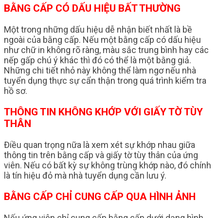
BẰNG CẤP CÓ DẤU HIỆU BẤT THƯỜNG
Một trong những dấu hiệu dễ nhận biết nhất là bề
ngoài của bằng cấp. Nếu một bằng cấp có dấu hiệu
như chữ in không rõ ràng, màu sắc trung bình hay các
nếp gấp chú ý khác thì đó có thể là một bằng giả.
Những chi tiết nhỏ này không thể làm ngơ nếu nhà
tuyển dụng thực sự cẩn thận trong quá trình kiểm tra
hồ sơ.
THÔNG TIN KHÔNG KHỚP VỚI GIẤY TỜ TÙY
THÂN
Điều quan trọng nữa là xem xét sự khớp nhau giữa
thông tin trên bằng cấp và giấy tờ tùy thân của ứng
viên. Nếu có bất kỳ sự không trùng khớp nào, đó chính
là tín hiệu đỏ mà nhà tuyển dụng cần lưu ý.
BẰNG CẤP CHỈ CUNG CẤP QUA HÌNH ẢNH
Nếu ứng viên chỉ cung cấp bằng cấp dưới dạng hình