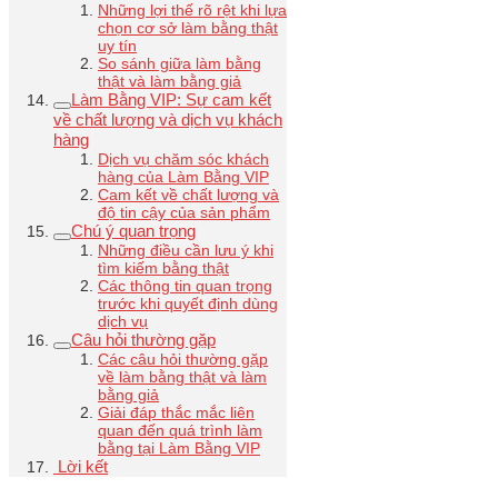
Những lợi thế rõ rệt khi lựa
chọn cơ sở làm bằng thật
uy tín
So sánh giữa làm bằng
thật và làm bằng giả
Làm Bằng VIP: Sự cam kết
về chất lượng và dịch vụ khách
hàng
Dịch vụ chăm sóc khách
hàng của Làm Bằng VIP
Cam kết về chất lượng và
độ tin cậy của sản phẩm
Chú ý quan trọng
Những điều cần lưu ý khi
tìm kiếm bằng thật
Các thông tin quan trọng
trước khi quyết định dùng
dịch vụ
Câu hỏi thường gặp
Các câu hỏi thường gặp
về làm bằng thật và làm
bằng giả
Giải đáp thắc mắc liên
quan đến quá trình làm
bằng tại Làm Bằng VIP
Lời kết