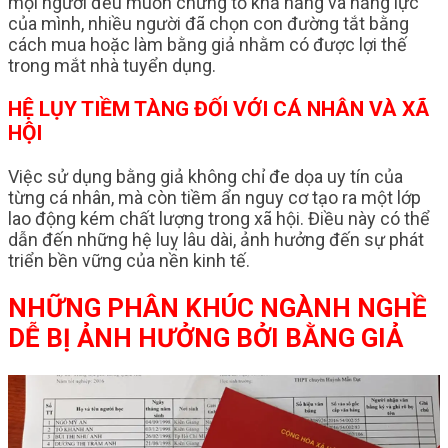
mọi người đều muốn chứng tỏ khả năng và năng lực
của mình, nhiều người đã chọn con đường tắt bằng
cách mua hoặc làm bằng giả nhằm có được lợi thế
trong mắt nhà tuyển dụng.
HỆ LỤY TIỀM TÀNG ĐỐI VỚI CÁ NHÂN VÀ XÃ
HỘI
Việc sử dụng bằng giả không chỉ đe dọa uy tín của
từng cá nhân, mà còn tiềm ẩn nguy cơ tạo ra một lớp
lao động kém chất lượng trong xã hội. Điều này có thể
dẫn đến những hệ luỵ lâu dài, ảnh hưởng đến sự phát
triển bền vững của nền kinh tế.
NHỮNG PHÂN KHÚC NGÀNH NGHỀ
DỄ BỊ ẢNH HƯỞNG BỞI BẰNG GIẢ