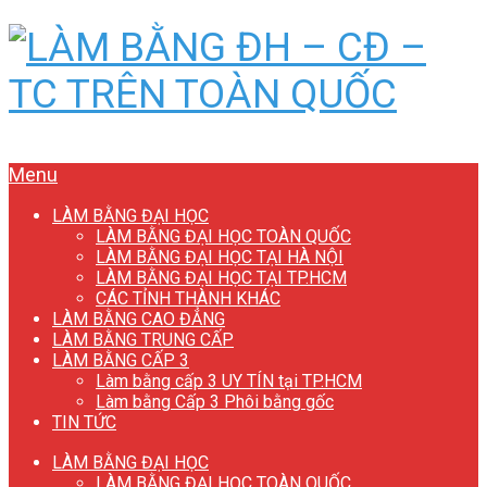
Menu
LÀM BẰNG ĐẠI HỌC
LÀM BẰNG ĐẠI HỌC TOÀN QUỐC
LÀM BẰNG ĐẠI HỌC TẠI HÀ NỘI
LÀM BẰNG ĐẠI HỌC TẠI TP.HCM
CÁC TỈNH THÀNH KHÁC
LÀM BẰNG CAO ĐẲNG
LÀM BẰNG TRUNG CẤP
LÀM BẰNG CẤP 3
Làm bằng cấp 3 UY TÍN tại TP.HCM
Làm bằng Cấp 3 Phôi bằng gốc
TIN TỨC
LÀM BẰNG ĐẠI HỌC
LÀM BẰNG ĐẠI HỌC TOÀN QUỐC