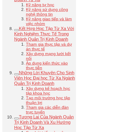
Kỹ năng tự học
Kỹ năng sử dụng công
nghệ thông tin
Kỹ năng giao tiếp và làm
việc nhóm
Kết Hợp Học Tập Từ Xa Với
Kinh Nghiệm Thực Tế Trong
Ngành Quản Trị Kinh Doanh
Tham gia thực tập và dự
án thực tế
Xây dựng mạng lưới kết
nối
Áp dụng kiến thức vào
thực tiễn
Những Lời Khuyên Cho Sinh
Viên Học Đại học Từ Xa Ngành
Quản Trị Kinh Doanh
Xây dựng kế hoạch học
tập khoa học
Tạo môi trường học tập
thuận lợi
Tham gia các diễn đàn
trực tuyến
Tương Lai Của Ngành Quản
Trị Kinh Doanh Và Xu Hướng
Học Tập Từ Xa