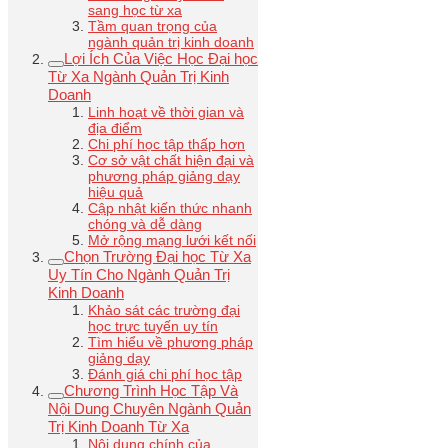
sang học từ xa
Tầm quan trọng của
ngành quản trị kinh doanh
Lợi Ích Của Việc Học Đại học
Từ Xa Ngành Quản Trị Kinh
Doanh
Linh hoạt về thời gian và
địa điểm
Chi phí học tập thấp hơn
Cơ sở vật chất hiện đại và
phương pháp giảng dạy
hiệu quả
Cập nhật kiến thức nhanh
chóng và dễ dàng
Mở rộng mạng lưới kết nối
Chọn Trường Đại học Từ Xa
Uy Tín Cho Ngành Quản Trị
Kinh Doanh
Khảo sát các trường đại
học trực tuyến uy tín
Tìm hiểu về phương pháp
giảng dạy
Đánh giá chi phí học tập
Chương Trình Học Tập Và
Nội Dung Chuyên Ngành Quản
Trị Kinh Doanh Từ Xa
Nội dung chính của