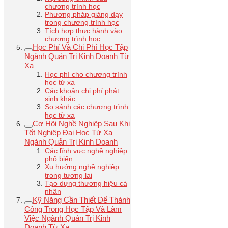
chương trình học
Phương pháp giảng dạy
trong chương trình học
Tích hợp thực hành vào
chương trình học
Học Phí Và Chi Phí Học Tập
Ngành Quản Trị Kinh Doanh Từ
Xa
Học phí cho chương trình
học từ xa
Các khoản chi phí phát
sinh khác
So sánh các chương trình
học từ xa
Cơ Hội Nghề Nghiệp Sau Khi
Tốt Nghiệp Đại Học Từ Xa
Ngành Quản Trị Kinh Doanh
Các lĩnh vực nghề nghiệp
phổ biến
Xu hướng nghề nghiệp
trong tương lai
Tạo dựng thương hiệu cá
nhân
Kỹ Năng Cần Thiết Để Thành
Công Trong Học Tập Và Làm
Việc Ngành Quản Trị Kinh
Doanh Từ Xa