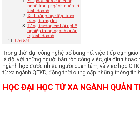
Sự phát triển của công
nghệ trong ngành quản trị
kinh doanh
Xu hướng học tập từ xa
trong tương lai
Tăng trưởng cơ hội nghề
nghiệp trong ngành quản
trị kinh doanh
Lời kết
Trong thời đại công nghệ số bùng nổ, việc tiếp cận giáo
là đối với những người bận rộn công việc, gia đình hoặ
ngành học được nhiều người quan tâm, và việc học QTKD 
từ xa ngành QTKD, đồng thời cung cấp những thông tin h
HỌC ĐẠI HỌC TỪ XA NGÀNH QUẢN T