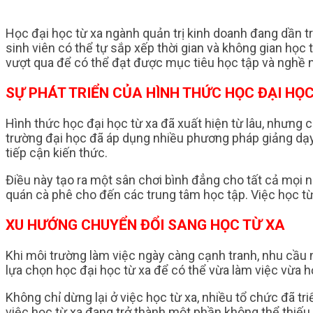
Học đại học từ xa ngành quản trị kinh doanh đang dần t
sinh viên có thể tự sắp xếp thời gian và không gian học
vượt qua để có thể đạt được mục tiêu học tập và nghề 
SỰ PHÁT TRIỂN CỦA HÌNH THỨC HỌC ĐẠI HỌC
Hình thức học đại học từ xa đã xuất hiện từ lâu, nhưng
trường đại học đã áp dụng nhiều phương pháp giảng dạy 
tiếp cận kiến thức.
Điều này tạo ra một sân chơi bình đẳng cho tất cả mọi ngư
quán cà phê cho đến các trung tâm học tập. Việc học từ x
XU HƯỚNG CHUYỂN ĐỔI SANG HỌC TỪ XA
Khi môi trường làm việc ngày càng cạnh tranh, nhu cầu n
lựa chọn học đại học từ xa để có thể vừa làm việc vừa 
Không chỉ dừng lại ở việc học từ xa, nhiều tổ chức đã tr
việc học từ xa đang trở thành một phần không thể thiếu 