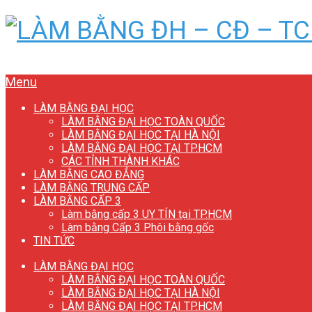
Menu
LÀM BẰNG ĐẠI HỌC
LÀM BẰNG ĐẠI HỌC TOÀN QUỐC
LÀM BẰNG ĐẠI HỌC TẠI HÀ NỘI
LÀM BẰNG ĐẠI HỌC TẠI TP.HCM
CÁC TỈNH THÀNH KHÁC
LÀM BẰNG CAO ĐẲNG
LÀM BẰNG TRUNG CẤP
LÀM BẰNG CẤP 3
Làm bằng cấp 3 UY TÍN tại TP.HCM
Làm bằng Cấp 3 Phôi bằng gốc
TIN TỨC
LÀM BẰNG ĐẠI HỌC
LÀM BẰNG ĐẠI HỌC TOÀN QUỐC
LÀM BẰNG ĐẠI HỌC TẠI HÀ NỘI
LÀM BẰNG ĐẠI HỌC TẠI TP.HCM