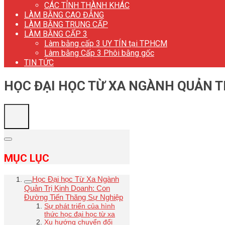
CÁC TỈNH THÀNH KHÁC
LÀM BẰNG CAO ĐẲNG
LÀM BẰNG TRUNG CẤP
LÀM BẰNG CẤP 3
Làm bằng cấp 3 UY TÍN tại TP.HCM
Làm bằng Cấp 3 Phôi bằng gốc
TIN TỨC
HỌC ĐẠI HỌC TỪ XA NGÀNH QUẢN T
MỤC LỤC
Học Đại học Từ Xa Ngành
Quản Trị Kinh Doanh: Con
Đường Tiến Thăng Sự Nghiệp
Sự phát triển của hình
thức học đại học từ xa
Xu hướng chuyển đổi