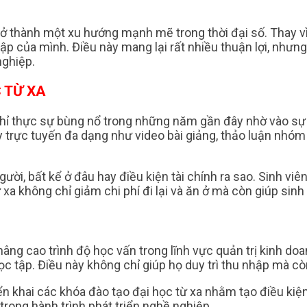
rở thành một xu hướng mạnh mẽ trong thời đại số. Thay vì
 tập của mình. Điều này mang lại rất nhiều thuận lợi, như
nghiệp.
 TỪ XA
 chỉ thực sự bùng nổ trong những năm gần đây nhờ vào sự 
trực tuyến đa dạng như video bài giảng, thảo luận nhóm v
ời, bất kể ở đâu hay điều kiện tài chính ra sao. Sinh viên 
a không chỉ giảm chi phí đi lại và ăn ở mà còn giúp sinh v
âng cao trình độ học vấn trong lĩnh vực quản trị kinh doa
học tập. Điều này không chỉ giúp họ duy trì thu nhập mà 
iển khai các khóa đào tạo đại học từ xa nhằm tạo điều kiệ
trong hành trình phát triển nghề nghiệp.