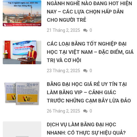
NGÀNH NGHỀ NÀO ĐANG HOT HIỆN
NAY – CÁC LỰA CHỌN HẤP DẪN
CHO NGƯỜI TRẺ
21 Tháng 2, 2025
0
CÁC LOẠI BẰNG TỐT NGHIỆP ĐẠI
HỌC TẠI VIỆT NAM – ĐẶC ĐIỂM, GIÁ
TRỊ VÀ CƠ HỘI
23 Tháng 2, 2025
0
BẰNG ĐẠI HỌC GIÁ RẺ UY TÍN TẠI
LÀM BẰNG VIP – CẢNH GIÁC
TRƯỚC NHỮNG CẠM BẪY LỪA ĐẢO
26 Tháng 2, 2025
0
DỊCH VỤ LÀM BẰNG ĐẠI HỌC
NHANH: CÓ THỰC SỰ HIỆU QUẢ?