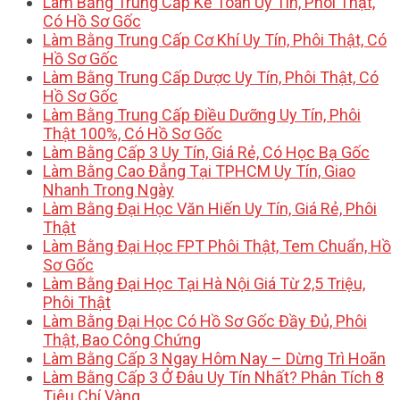
Làm Bằng Trung Cấp Kế Toán Uy Tín, Phôi Thật,
Có Hồ Sơ Gốc
Làm Bằng Trung Cấp Cơ Khí Uy Tín, Phôi Thật, Có
Hồ Sơ Gốc
Làm Bằng Trung Cấp Dược Uy Tín, Phôi Thật, Có
Hồ Sơ Gốc
Làm Bằng Trung Cấp Điều Dưỡng Uy Tín, Phôi
Thật 100%, Có Hồ Sơ Gốc
Làm Bằng Cấp 3 Uy Tín, Giá Rẻ, Có Học Bạ Gốc
Làm Bằng Cao Đẳng Tại TPHCM Uy Tín, Giao
Nhanh Trong Ngày
Làm Bằng Đại Học Văn Hiến Uy Tín, Giá Rẻ, Phôi
Thật
Làm Bằng Đại Học FPT Phôi Thật, Tem Chuẩn, Hồ
Sơ Gốc
Làm Bằng Đại Học Tại Hà Nội Giá Từ 2,5 Triệu,
Phôi Thật
Làm Bằng Đại Học Có Hồ Sơ Gốc Đầy Đủ, Phôi
Thật, Bao Công Chứng
Làm Bằng Cấp 3 Ngay Hôm Nay – Dừng Trì Hoãn
Làm Bằng Cấp 3 Ở Đâu Uy Tín Nhất? Phân Tích 8
Tiêu Chí Vàng