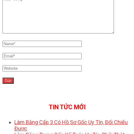
TIN TỨC MỚI
Làm Bằng Cấp 3 Có Hồ Sơ Gốc Uy Tín, Đối Chiếu
Được