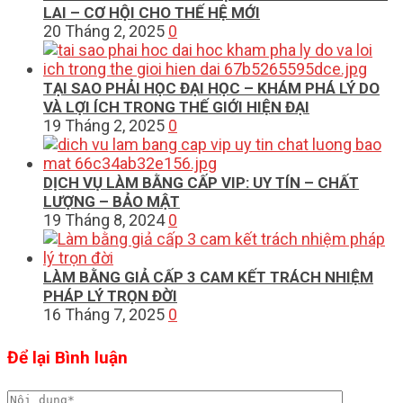
LAI – CƠ HỘI CHO THẾ HỆ MỚI
20 Tháng 2, 2025
0
TẠI SAO PHẢI HỌC ĐẠI HỌC – KHÁM PHÁ LÝ DO
VÀ LỢI ÍCH TRONG THẾ GIỚI HIỆN ĐẠI
19 Tháng 2, 2025
0
DỊCH VỤ LÀM BẰNG CẤP VIP: UY TÍN – CHẤT
LƯỢNG – BẢO MẬT
19 Tháng 8, 2024
0
LÀM BẰNG GIẢ CẤP 3 CAM KẾT TRÁCH NHIỆM
PHÁP LÝ TRỌN ĐỜI
16 Tháng 7, 2025
0
Để lại Bình luận