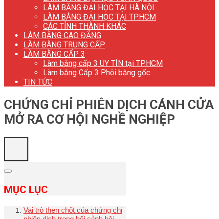
LÀM BẰNG ĐẠI HỌC TẠI HÀ NỘI
LÀM BẰNG ĐẠI HỌC TẠI TP.HCM
CÁC TỈNH THÀNH KHÁC
LÀM BẰNG CAO ĐẲNG
LÀM BẰNG TRUNG CẤP
LÀM BẰNG CẤP 3
Làm bằng cấp 3 UY TÍN tại TP.HCM
Làm bằng Cấp 3 Phôi bằng gốc
TIN TỨC
CHỨNG CHỈ PHIÊN DỊCH CÁNH CỬA
MỞ RA CƠ HỘI NGHỀ NGHIỆP
MỤC LỤC
Vai trò then chốt của chứng chỉ
phiên dịch trong bối cảnh hội