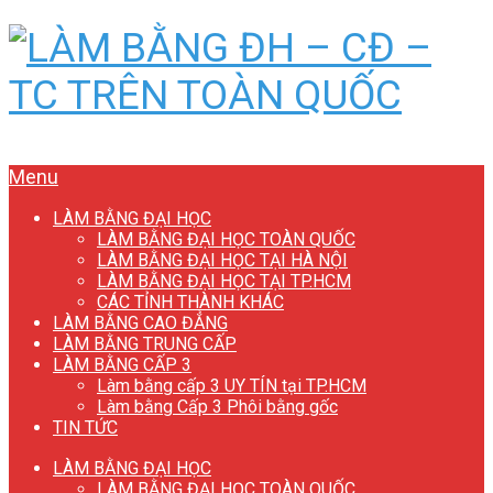
Menu
LÀM BẰNG ĐẠI HỌC
LÀM BẰNG ĐẠI HỌC TOÀN QUỐC
LÀM BẰNG ĐẠI HỌC TẠI HÀ NỘI
LÀM BẰNG ĐẠI HỌC TẠI TP.HCM
CÁC TỈNH THÀNH KHÁC
LÀM BẰNG CAO ĐẲNG
LÀM BẰNG TRUNG CẤP
LÀM BẰNG CẤP 3
Làm bằng cấp 3 UY TÍN tại TP.HCM
Làm bằng Cấp 3 Phôi bằng gốc
TIN TỨC
LÀM BẰNG ĐẠI HỌC
LÀM BẰNG ĐẠI HỌC TOÀN QUỐC