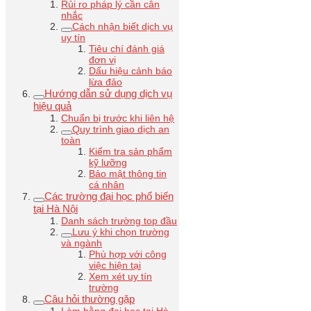
Rủi ro pháp lý cần cân
nhắc
Cách nhận biết dịch vụ
uy tín
Tiêu chí đánh giá
đơn vị
Dấu hiệu cảnh báo
lừa đảo
Hướng dẫn sử dụng dịch vụ
hiệu quả
Chuẩn bị trước khi liên hệ
Quy trình giao dịch an
toàn
Kiểm tra sản phẩm
kỹ lưỡng
Bảo mật thông tin
cá nhân
Các trường đại học phổ biến
tại Hà Nội
Danh sách trường top đầu
Lưu ý khi chọn trường
và ngành
Phù hợp với công
việc hiện tại
Xem xét uy tín
trường
Câu hỏi thường gặp