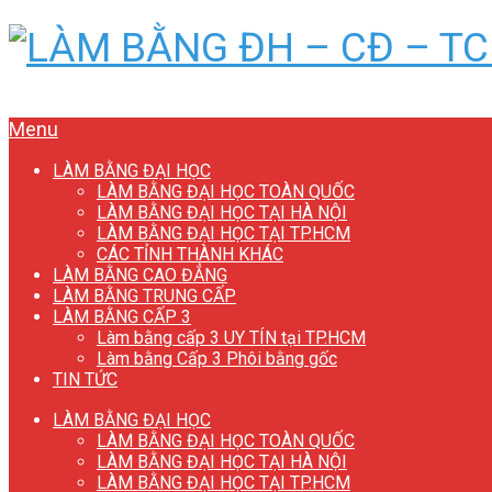
Menu
LÀM BẰNG ĐẠI HỌC
LÀM BẰNG ĐẠI HỌC TOÀN QUỐC
LÀM BẰNG ĐẠI HỌC TẠI HÀ NỘI
LÀM BẰNG ĐẠI HỌC TẠI TP.HCM
CÁC TỈNH THÀNH KHÁC
LÀM BẰNG CAO ĐẲNG
LÀM BẰNG TRUNG CẤP
LÀM BẰNG CẤP 3
Làm bằng cấp 3 UY TÍN tại TP.HCM
Làm bằng Cấp 3 Phôi bằng gốc
TIN TỨC
LÀM BẰNG ĐẠI HỌC
LÀM BẰNG ĐẠI HỌC TOÀN QUỐC
LÀM BẰNG ĐẠI HỌC TẠI HÀ NỘI
LÀM BẰNG ĐẠI HỌC TẠI TP.HCM