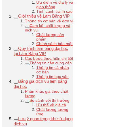
Ưu điểm về địa lý và
giao thông
Tính cạnh tranh cao
Giới thiệu về Làm Bằng VIP
Thông tin cơ bản về đơn vị
Cam kết chất lượng và
dịch vụ
Chất lượng sản
phẩm
Chính sách bảo mật
Quy trình làm bằng đại học
tại Làm Bằng VIP
Các bước thực hiện chi tiết
Thông tin cần cung cấp
Thông tin cá nhân
cơ bản
Thông tin học vấn
Bảng giá dịch vụ làm bằng
đại học
Phân khúc giá theo chất
lượng
So sánh với thị trường
Ưu thế về giá cả
Chất lượng tương
ứng
Lưu ý quan trọng khi sử dụng
dịch vụ