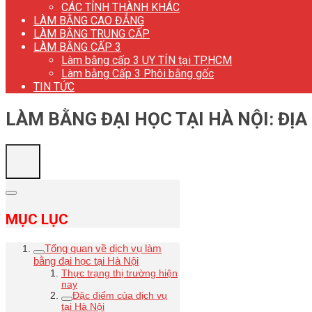
CÁC TỈNH THÀNH KHÁC
LÀM BẰNG CAO ĐẲNG
LÀM BẰNG TRUNG CẤP
LÀM BẰNG CẤP 3
Làm bằng cấp 3 UY TÍN tại TP.HCM
Làm bằng Cấp 3 Phôi bằng gốc
TIN TỨC
LÀM BẰNG ĐẠI HỌC TẠI HÀ NỘI: ĐỊA
MỤC LỤC
Tổng quan về dịch vụ làm
bằng đại học tại Hà Nội
Thực trạng thị trường hiện
nay
Đặc điểm của dịch vụ
tại Hà Nội