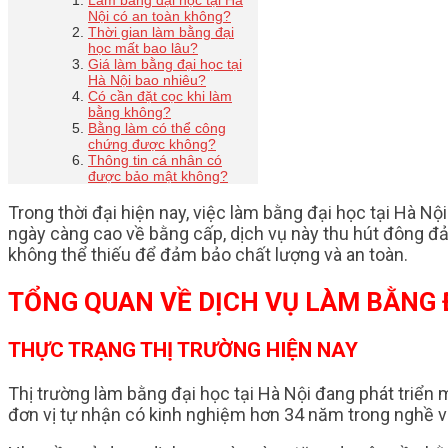
Làm bằng đại học tại Hà
Nội có an toàn không?
Thời gian làm bằng đại
học mất bao lâu?
Giá làm bằng đại học tại
Hà Nội bao nhiêu?
Có cần đặt cọc khi làm
bằng không?
Bằng làm có thể công
chứng được không?
Thông tin cá nhân có
được bảo mật không?
Trong thời đại hiện nay, việc làm bằng đại học tại Hà N
ngày càng cao về bằng cấp, dịch vụ này thu hút đông đảo
không thể thiếu để đảm bảo chất lượng và an toàn.
TỔNG QUAN VỀ DỊCH VỤ LÀM BẰNG Đ
THỰC TRẠNG THỊ TRƯỜNG HIỆN NAY
Thị trường làm bằng đại học tại Hà Nội đang phát triển 
đơn vị tự nhận có kinh nghiệm hơn 34 năm trong nghề v