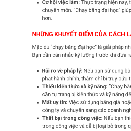
Cơ hội việc làm:
Thực trạng hiện nay, t
chuyên môn. “Chạy bằng đại học” giúp 
hơn.
NHỮNG KHUYẾT ĐIỂM CỦA CÁCH L
Mặc dù “chạy bằng đại học” là giải pháp nh
Bạn cần cân nhắc kỹ lưỡng trước khi đưa ra
Rủi ro về pháp lý:
Nếu bạn sử dụng bằn
phạt hành chính, thậm chí bị truy cứu 
Thiếu kiến thức và kỹ năng:
“Chạy bằn
cần tự trang bị kiến thức và kỹ năng đ
Mất uy tín:
Việc sử dụng bằng giả hoặc
công ty và chuyển sang các doanh ngh
Thất bại trong công việc:
Nếu bạn thiế
trong công việc và dễ bị loại bỏ trong q