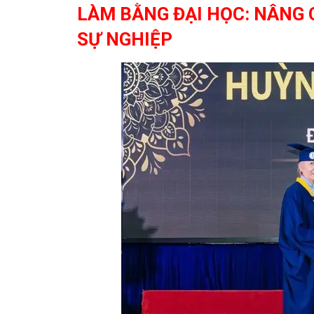
LÀM BẰNG ĐẠI HỌC: NÂNG 
SỰ NGHIỆP