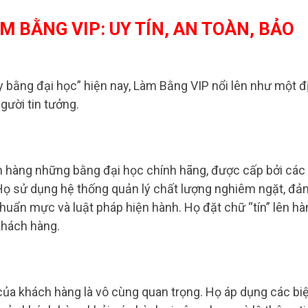
M BẰNG VIP: UY TÍN, AN TOÀN, BẢO
y bằng đại học” hiện nay, Làm Bằng VIP nổi lên như một đ
gười tin tưởng.
 hàng những bằng đại học chính hãng, được cấp bởi các
. Họ sử dụng hệ thống quản lý chất lượng nghiêm ngặt, đả
uẩn mực và luật pháp hiện hành. Họ đặt chữ “tín” lên hà
khách hàng.
của khách hàng là vô cùng quan trọng. Họ áp dụng các bi