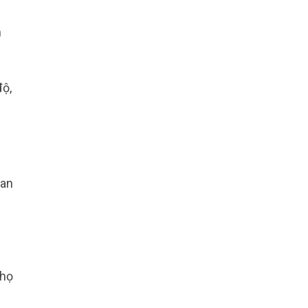
m
độ,
uan
 họ