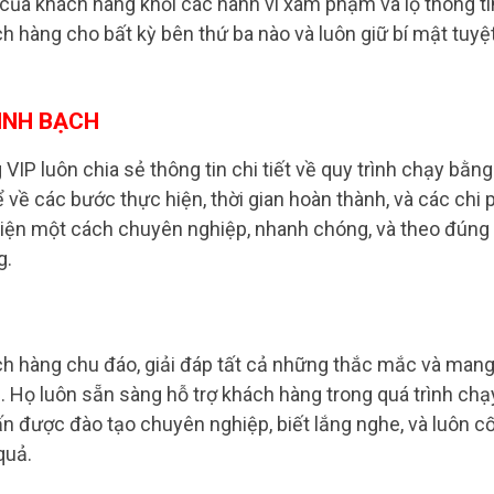
 của khách hàng khỏi các hành vi xâm phạm và lộ thông ti
ch hàng cho bất kỳ bên thứ ba nào và luôn giữ bí mật tuyệ
INH BẠCH
IP luôn chia sẻ thông tin chi tiết về quy trình chạy bằng
ể về các bước thực hiện, thời gian hoàn thành, và các chi 
hiện một cách chuyên nghiệp, nhanh chóng, và theo đúng
g.
ch hàng chu đáo, giải đáp tất cả những thắc mắc và man
. Họ luôn sẵn sàng hỗ trợ khách hàng trong quá trình chạ
n được đào tạo chuyên nghiệp, biết lắng nghe, và luôn c
quả.