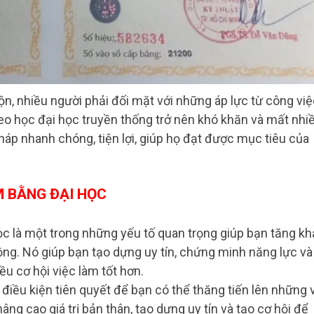
n, nhiều người phải đối mặt với những áp lực từ công việ
theo học đại học truyền thống trở nên khó khăn và mất nhi
pháp nhanh chóng, tiện lợi, giúp họ đạt được mục tiêu của
M BẰNG ĐẠI HỌC
c là một trong những yếu tố quan trọng giúp bạn tăng kh
ộng. Nó giúp bạn tạo dựng uy tín, chứng minh năng lực và
u cơ hội việc làm tốt hơn.
điều kiện tiên quyết để bạn có thể thăng tiến lên những v
âng cao giá trị bản thân, tạo dựng uy tín và tạo cơ hội để