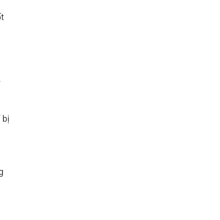
ốt
.
 bị
g