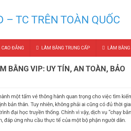
 CAO ĐẲNG
LÀM BẰNG TRUNG CẤP
LÀM BẰNG 
M BẰNG VIP: UY TÍN, AN TOÀN, BẢO
 thành một tấm vé thông hành quan trọng cho việc tìm kiế
nh bản thân. Tuy nhiên, không phải ai cũng có đủ thời gia
ình đại học truyền thống. Chính vì vậy, dịch vụ “chạy bằ
ến, đáp ứng nhu cầu thực tế của một bộ phận người dân.