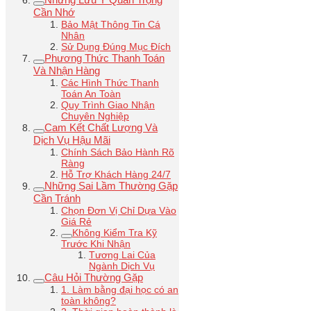
Cần Nhớ
Bảo Mật Thông Tin Cá
Nhân
Sử Dụng Đúng Mục Đích
Phương Thức Thanh Toán
Và Nhận Hàng
Các Hình Thức Thanh
Toán An Toàn
Quy Trình Giao Nhận
Chuyên Nghiệp
Cam Kết Chất Lượng Và
Dịch Vụ Hậu Mãi
Chính Sách Bảo Hành Rõ
Ràng
Hỗ Trợ Khách Hàng 24/7
Những Sai Lầm Thường Gặp
Cần Tránh
Chọn Đơn Vị Chỉ Dựa Vào
Giá Rẻ
Không Kiểm Tra Kỹ
Trước Khi Nhận
Tương Lai Của
Ngành Dịch Vụ
Câu Hỏi Thường Gặp
1. Làm bằng đại học có an
toàn không?