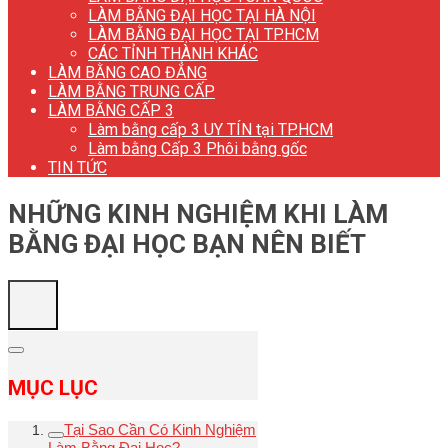
LÀM BẰNG ĐẠI HỌC TẠI HÀ NỘI
LÀM BẰNG ĐẠI HỌC TẠI TP.HCM
CÁC TỈNH THÀNH KHÁC
LÀM BẰNG CAO ĐẲNG
LÀM BẰNG TRUNG CẤP
LÀM BẰNG CẤP 3
Làm bằng cấp 3 UY TÍN tại TP.HCM
Làm bằng Cấp 3 Phôi bằng gốc
TIN TỨC
NHỮNG KINH NGHIỆM KHI LÀM
BẰNG ĐẠI HỌC BẠN NÊN BIẾT
MỤC LỤC
Tại Sao Cần Có Kinh Nghiệm
Làm Bằng Đại Học?