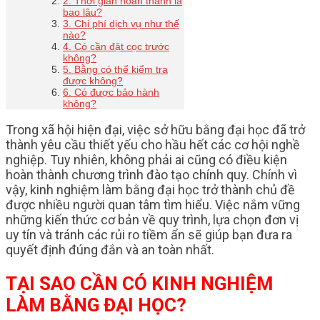
2. Thời gian hoàn thành là
bao lâu?
3. Chi phí dịch vụ như thế
nào?
4. Có cần đặt cọc trước
không?
5. Bằng có thể kiểm tra
được không?
6. Có được bảo hành
không?
Trong xã hội hiện đại, việc sở hữu bằng đại học đã trở
thành yêu cầu thiết yếu cho hầu hết các cơ hội nghề
nghiệp. Tuy nhiên, không phải ai cũng có điều kiện
hoàn thành chương trình đào tạo chính quy. Chính vì
vậy, kinh nghiệm làm bằng đại học trở thành chủ đề
được nhiều người quan tâm tìm hiểu. Việc nắm vững
những kiến thức cơ bản về quy trình, lựa chọn đơn vị
uy tín và tránh các rủi ro tiềm ẩn sẽ giúp bạn đưa ra
quyết định đúng đắn và an toàn nhất.
TẠI SAO CẦN CÓ KINH NGHIỆM
LÀM BẰNG ĐẠI HỌC?