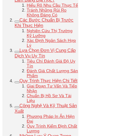
Hiểu Rõ Nhu Cầu Thực Tế
Tránh Những Rủi Ro
Không Đáng Có
Các Bước Chuẩn Bị Trước
Khi Thực Hiện
Nghiên Cứu Thị Trường
Kỹ Lưỡng
Xác Định Ngân Sách Hợp
Lý
Lựa Chọn Đơn Vị Cung Cấp
Dịch Vụ Uy Tín
Tiêu Chí Đánh Giá Độ Uy
Tín
Đánh Giá Chất Lượng Sản
Phẩm
Quy Trình Thực Hiện Chi Tiết
Giai Đoạn Tư Vấn Và Tiếp
Nhận
Chuẩn Bị Hồ Sơ Và Tài
Liệu
Công Nghệ Và Kỹ Thuật Sản
Xuất
Phương Pháp In Ấn Hiện
Đại
Quy Trình Kiểm Định Chất
Lượng
Những Lưu Ý Quan Trọng