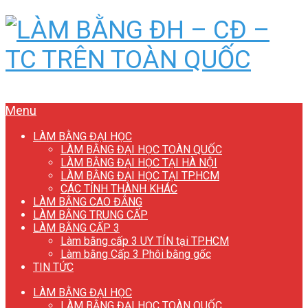
Menu
LÀM BẰNG ĐẠI HỌC
LÀM BẰNG ĐẠI HỌC TOÀN QUỐC
LÀM BẰNG ĐẠI HỌC TẠI HÀ NỘI
LÀM BẰNG ĐẠI HỌC TẠI TP.HCM
CÁC TỈNH THÀNH KHÁC
LÀM BẰNG CAO ĐẲNG
LÀM BẰNG TRUNG CẤP
LÀM BẰNG CẤP 3
Làm bằng cấp 3 UY TÍN tại TP.HCM
Làm bằng Cấp 3 Phôi bằng gốc
TIN TỨC
LÀM BẰNG ĐẠI HỌC
LÀM BẰNG ĐẠI HỌC TOÀN QUỐC