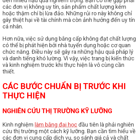
đến nhiều hậu quả nghiêm trọng. Bạn có thể gặp phải
các đơn vị không uy tín, sản phẩm chất lượng kém
hoặc thậm chí bị lừa đảo. Những rủi ro này không chỉ
gây thiệt hại về tài chính mà còn ảnh hưởng đến uy tín
cá nhân.
Hơn nữa, việc sử dụng bằng cấp không đạt chất lượng
có thể bị phát hiện bởi nhà tuyển dụng hoặc cơ quan
chức năng. Điều này sẽ gây ra những hậu quả pháp lý
và danh tiếng khó lường. Vì vậy, việc trang bị kiến thức
và kinh nghiệm trước khi thực hiện là vô cùng cần
thiết.
CÁC BƯỚC CHUẨN BỊ TRƯỚC KHI
THỰC HIỆN
NGHIÊN CỨU THỊ TRƯỜNG KỸ LƯỠNG
Kinh nghiệm
làm bằng đại học
đầu tiên là phải nghiên
cứu thị trường một cách kỹ lưỡng. Bạn cần tìm hiểu về
các đơn vị cung cấp dịch vụ, so sánh giá cả và chất