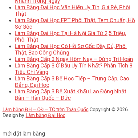
Nhanh Trong Ngày
Làm Bằng Đại Học Văn Hiến Uy Tín, Giá Rẻ, Phôi
Thật
Làm Bằng Đại Học FPT Phôi Thật, Tem Chuẩn, Hồ
Sơ Gốc
Làm Bằng Đại Học Tại Hà Nội Giá Từ 2,5 Triệu,
Phôi Thật
Làm Bằng Đại Học Có Hồ Sơ Gốc Đầy Đủ, Phôi
Thật, Bao Công Chứng
Làm Bằng Cấp 3 Ngay Hôm Nay – Dừng Trì Hoãn
Làm Bằng Cấp 3 Ở Đâu Uy Tín Nhất? Phân Tích 8
Tiêu Chí Vàng
Làm Bằng Cấp 3 Để Học Tiếp – Trung Cấp, Cao
Đẳng, Đại Học
Làm Bằng Cấp 3 Để Xuất Khẩu Lao Động Nhật
Bản – Hàn Quốc – Đức
Làm bằng ĐH – CĐ – TC trên Toàn Quốc
Copyright © 2026.
Design by
Làm bằng Đại Học
mới đặt làm bằng