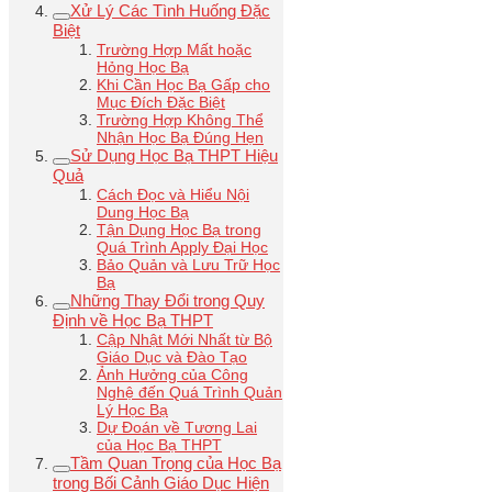
Xử Lý Các Tình Huống Đặc
Biệt
Trường Hợp Mất hoặc
Hỏng Học Bạ
Khi Cần Học Bạ Gấp cho
Mục Đích Đặc Biệt
Trường Hợp Không Thể
Nhận Học Bạ Đúng Hẹn
Sử Dụng Học Bạ THPT Hiệu
Quả
Cách Đọc và Hiểu Nội
Dung Học Bạ
Tận Dụng Học Bạ trong
Quá Trình Apply Đại Học
Bảo Quản và Lưu Trữ Học
Bạ
Những Thay Đổi trong Quy
Định về Học Bạ THPT
Cập Nhật Mới Nhất từ Bộ
Giáo Dục và Đào Tạo
Ảnh Hưởng của Công
Nghệ đến Quá Trình Quản
Lý Học Bạ
Dự Đoán về Tương Lai
của Học Bạ THPT
Tầm Quan Trọng của Học Bạ
trong Bối Cảnh Giáo Dục Hiện