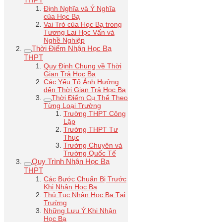
Định Nghĩa và Ý Nghĩa
của Học Bạ
Vai Trò của Học Bạ trong
Tương Lai Học Vấn và
Nghề Nghiệp
Thời Điểm Nhận Học Bạ
THPT
Quy Định Chung về Thời
Gian Trả Học Bạ
Các Yếu Tố Ảnh Hưởng
đến Thời Gian Trả Học Bạ
Thời Điểm Cụ Thể Theo
Từng Loại Trường
Trường THPT Công
Lập
Trường THPT Tư
Thục
Trường Chuyên và
Trường Quốc Tế
Quy Trình Nhận Học Bạ
THPT
Các Bước Chuẩn Bị Trước
Khi Nhận Học Bạ
Thủ Tục Nhận Học Bạ Tại
Trường
Những Lưu Ý Khi Nhận
Học Bạ