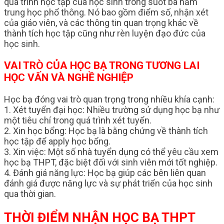
quá trình học tập của học sinh trong suốt ba năm
trung học phổ thông. Nó bao gồm điểm số, nhận xét
của giáo viên, và các thông tin quan trọng khác về
thành tích học tập cũng như rèn luyện đạo đức của
học sinh.
VAI TRÒ CỦA HỌC BẠ TRONG TƯƠNG LAI
HỌC VẤN VÀ NGHỀ NGHIỆP
Học bạ đóng vai trò quan trọng trong nhiều khía cạnh:
1. Xét tuyển đại học: Nhiều trường sử dụng học bạ như
một tiêu chí trong quá trình xét tuyển.
2. Xin học bổng: Học bạ là bằng chứng về thành tích
học tập để apply học bổng.
3. Xin việc: Một số nhà tuyển dụng có thể yêu cầu xem
học bạ THPT, đặc biệt đối với sinh viên mới tốt nghiệp.
4. Đánh giá năng lực: Học bạ giúp các bên liên quan
đánh giá được năng lực và sự phát triển của học sinh
qua thời gian.
THỜI ĐIỂM NHẬN HỌC BẠ THPT