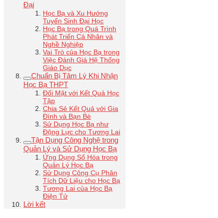
Đại
Học Bạ và Xu Hướng
Tuyển Sinh Đại Học
Học Bạ trong Quá Trình
Phát Triển Cá Nhân và
Nghề Nghiệp
Vai Trò của Học Bạ trong
Việc Đánh Giá Hệ Thống
Giáo Dục
Chuẩn Bị Tâm Lý Khi Nhận
Học Bạ THPT
Đối Mặt với Kết Quả Học
Tập
Chia Sẻ Kết Quả với Gia
Đình và Bạn Bè
Sử Dụng Học Bạ như
Động Lực cho Tương Lai
Tận Dụng Công Nghệ trong
Quản Lý và Sử Dụng Học Bạ
Ứng Dụng Số Hóa trong
Quản Lý Học Bạ
Sử Dụng Công Cụ Phân
Tích Dữ Liệu cho Học Bạ
Tương Lai của Học Bạ
Điện Tử
Lời kết