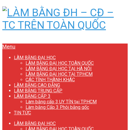
Menu
LÀM BẰNG ĐẠI HỌC
LÀM BẰNG ĐẠI HỌC TOÀN QUỐC
LÀM BẰNG ĐẠI HỌC TẠI HÀ NỘI
LÀM BẰNG ĐẠI HỌC TẠI TP.HCM
CÁC TỈNH THÀNH KHÁC
LÀM BẰNG CAO ĐẲNG
LÀM BẰNG TRUNG CẤP
LÀM BẰNG CẤP 3
Làm bằng cấp 3 UY TÍN tại TP.HCM
Làm bằng Cấp 3 Phôi bằng gốc
TIN TỨC
LÀM BẰNG ĐẠI HỌC
LÀM BẰNG ĐẠI HỌC TOÀN QUỐC