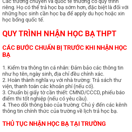
Các trường chuyên và quốc tế thường có quy trình
riêng. Họ có thể trả học bạ sớm hơn, đặc biệt là đối với
những học sinh cần học bạ để apply du học hoặc xin
học bổng quốc tế.
QUY TRÌNH NHẬN HỌC BẠ THPT
CÁC BƯỚC CHUẨN BỊ TRƯỚC KHI NHẬN HỌC
BẠ
1. Kiểm tra thông tin cá nhân: Đảm bảo các thông tin
như họ tên, ngày sinh, địa chỉ đều chính xác.
2. Hoàn thành nghĩa vụ với nhà trường: Trả sách thư
viện, thanh toán các khoản phí (nếu có).
3. Chuẩn bị giấy tờ cần thiết: CMND/CCCD, phiếu báo
điểm thi tốt nghiệp (nếu có yêu cầu).
4. Theo dõi thông báo của trường: Chú ý đến các kênh
thông tin chính thức của trường về lịch trả học bạ.
THỦ TỤC NHẬN HỌC BẠ TẠI TRƯỜNG