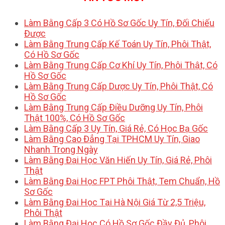
Làm Bằng Cấp 3 Có Hồ Sơ Gốc Uy Tín, Đối Chiếu
Được
Làm Bằng Trung Cấp Kế Toán Uy Tín, Phôi Thật,
Có Hồ Sơ Gốc
Làm Bằng Trung Cấp Cơ Khí Uy Tín, Phôi Thật, Có
Hồ Sơ Gốc
Làm Bằng Trung Cấp Dược Uy Tín, Phôi Thật, Có
Hồ Sơ Gốc
Làm Bằng Trung Cấp Điều Dưỡng Uy Tín, Phôi
Thật 100%, Có Hồ Sơ Gốc
Làm Bằng Cấp 3 Uy Tín, Giá Rẻ, Có Học Bạ Gốc
Làm Bằng Cao Đẳng Tại TPHCM Uy Tín, Giao
Nhanh Trong Ngày
Làm Bằng Đại Học Văn Hiến Uy Tín, Giá Rẻ, Phôi
Thật
Làm Bằng Đại Học FPT Phôi Thật, Tem Chuẩn, Hồ
Sơ Gốc
Làm Bằng Đại Học Tại Hà Nội Giá Từ 2,5 Triệu,
Phôi Thật
Làm Bằng Đại Học Có Hồ Sơ Gốc Đầy Đủ, Phôi