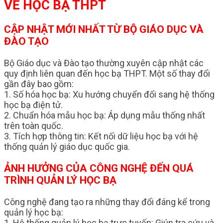
VỀ HỌC BẠ THPT
CẬP NHẬT MỚI NHẤT TỪ BỘ GIÁO DỤC VÀ
ĐÀO TẠO
Bộ Giáo dục và Đào tạo thường xuyên cập nhật các
quy định liên quan đến học bạ THPT. Một số thay đổi
gần đây bao gồm:
1. Số hóa học bạ: Xu hướng chuyển đổi sang hệ thống
học bạ điện tử.
2. Chuẩn hóa mẫu học bạ: Áp dụng mẫu thống nhất
trên toàn quốc.
3. Tích hợp thông tin: Kết nối dữ liệu học bạ với hệ
thống quản lý giáo dục quốc gia.
ẢNH HƯỞNG CỦA CÔNG NGHỆ ĐẾN QUÁ
TRÌNH QUẢN LÝ HỌC BẠ
Công nghệ đang tạo ra những thay đổi đáng kể trong
quản lý học bạ:
1. Hệ thống quản lý học bạ trực tuyến: Giúp tra cứu và