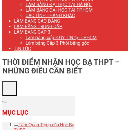
LÀM BẰNG ĐẠI HỌC TẠI HÀ NỘI
LÀM BẰNG ĐẠI HỌC TẠI TP.HCM
CÁC TỈNH THÀNH KHÁC
LÀM BẰNG CAO ĐẲNG
LÀM BẰNG TRUNG CẤP
LÀM BẰNG CẤP 3
Làm bằng cấp 3 UY TÍN tại TP.HCM
Làm bằng Cấp 3 Phôi bằng gốc
TIN TỨC
THỜI ĐIỂM NHẬN HỌC BẠ THPT –
NHỮNG ĐIỀU CẦN BIẾT
MỤC LỤC
Tầm Quan Trọng của Học Bạ
THPT