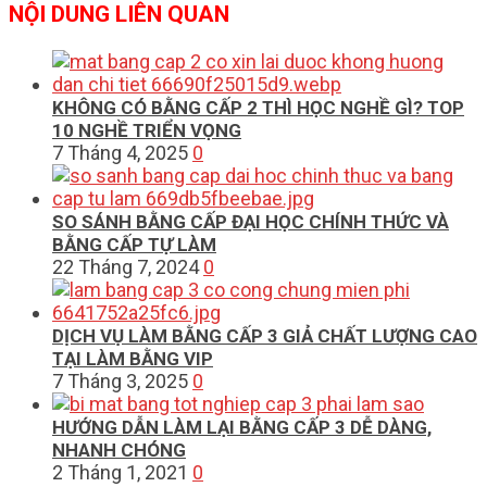
NỘI DUNG LIÊN QUAN
KHÔNG CÓ BẰNG CẤP 2 THÌ HỌC NGHỀ GÌ? TOP
10 NGHỀ TRIỂN VỌNG
7 Tháng 4, 2025
0
SO SÁNH BẰNG CẤP ĐẠI HỌC CHÍNH THỨC VÀ
BẰNG CẤP TỰ LÀM
22 Tháng 7, 2024
0
DỊCH VỤ LÀM BẰNG CẤP 3 GIẢ CHẤT LƯỢNG CAO
TẠI LÀM BẰNG VIP
7 Tháng 3, 2025
0
HƯỚNG DẪN LÀM LẠI BẰNG CẤP 3 DỄ DÀNG,
NHANH CHÓNG
2 Tháng 1, 2021
0