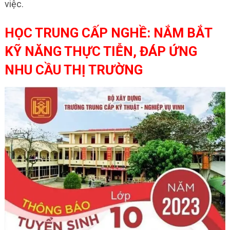
việc.
HỌC TRUNG CẤP NGHỀ: NẮM BẮT
KỸ NĂNG THỰC TIỄN, ĐÁP ỨNG
NHU CẦU THỊ TRƯỜNG