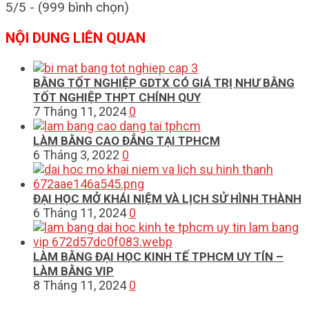
5/5 - (999 bình chọn)
NỘI DUNG LIÊN QUAN
BẰNG TỐT NGHIỆP GDTX CÓ GIÁ TRỊ NHƯ BẰNG
TỐT NGHIỆP THPT CHÍNH QUY
7 Tháng 11, 2024
0
LÀM BẰNG CAO ĐẲNG TẠI TPHCM
6 Tháng 3, 2022
0
ĐẠI HỌC MỞ KHÁI NIỆM VÀ LỊCH SỬ HÌNH THÀNH
6 Tháng 11, 2024
0
LÀM BẰNG ĐẠI HỌC KINH TẾ TPHCM UY TÍN –
LÀM BẰNG VIP
8 Tháng 11, 2024
0