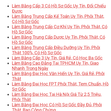
Làm Bằng Cấp 3 Có Hồ Sơ Gốc Uy Tín, Đối Chiếu
Được
Làm Bằng Trung Cấp Kế Toán Uy Tín, Phôi Thật,
Có Hồ Sơ Gốc
Làm Bằng Trung Cấp Cơ Khí Uy Tín, Phôi Thật, Có
Hồ Sơ Gốc
Làm Bằng Trung Cấp Dược Uy Tín, Phôi Thật, Có
Hồ Sơ Gốc
Làm Bằng Trung Cấp Điều Dưỡng Uy Tín, Phôi
Thật 100%, Có Hồ Sơ Gốc
Làm Bằng Cấp 3 Uy Tín, Giá Rẻ, Có Học Bạ Gốc
Làm Bằng Cao Đẳng Tại TPHCM Uy Tín, Giao
Nhanh Trong Ngày
Làm Bằng Đại Học Văn Hiến Uy Tín, Giá Rẻ, Phôi
Thật
Làm Bằng Đại Học FPT Phôi Thật, Tem Chuẩn, Hồ
Sơ Gốc
Làm Bằng Đại Học Tại Hà Nội Giá Từ 2,5 Triệu,
Phôi Thật
Làm Bằng Đại Học Có Hồ Sơ Gốc Đầy Đủ, Phôi
Thật, Bao Công Chứng