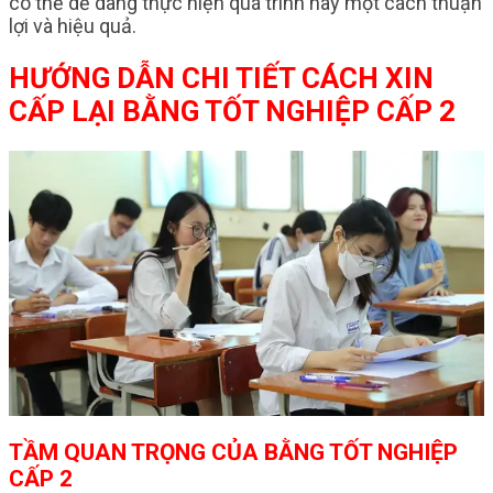
có thể dễ dàng thực hiện quá trình này một cách thuận
lợi và hiệu quả.
HƯỚNG DẪN CHI TIẾT CÁCH XIN
CẤP LẠI BẰNG TỐT NGHIỆP CẤP 2
TẦM QUAN TRỌNG CỦA BẰNG TỐT NGHIỆP
CẤP 2