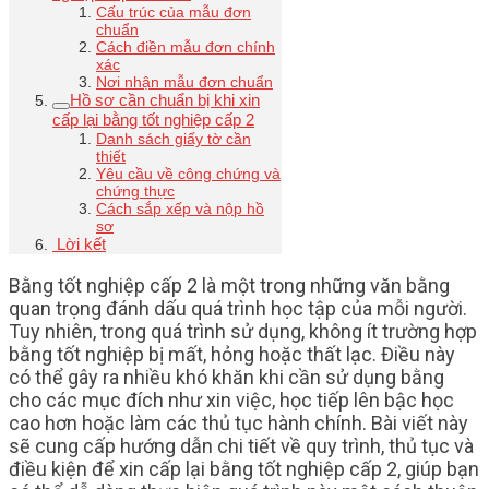
Cấu trúc của mẫu đơn
chuẩn
Cách điền mẫu đơn chính
xác
Nơi nhận mẫu đơn chuẩn
Hồ sơ cần chuẩn bị khi xin
cấp lại bằng tốt nghiệp cấp 2
Danh sách giấy tờ cần
thiết
Yêu cầu về công chứng và
chứng thực
Cách sắp xếp và nộp hồ
sơ
Lời kết
Bằng tốt nghiệp cấp 2 là một trong những văn bằng
quan trọng đánh dấu quá trình học tập của mỗi người.
Tuy nhiên, trong quá trình sử dụng, không ít trường hợp
bằng tốt nghiệp bị mất, hỏng hoặc thất lạc. Điều này
có thể gây ra nhiều khó khăn khi cần sử dụng bằng
cho các mục đích như xin việc, học tiếp lên bậc học
cao hơn hoặc làm các thủ tục hành chính. Bài viết này
sẽ cung cấp hướng dẫn chi tiết về quy trình, thủ tục và
điều kiện để xin cấp lại bằng tốt nghiệp cấp 2, giúp bạn