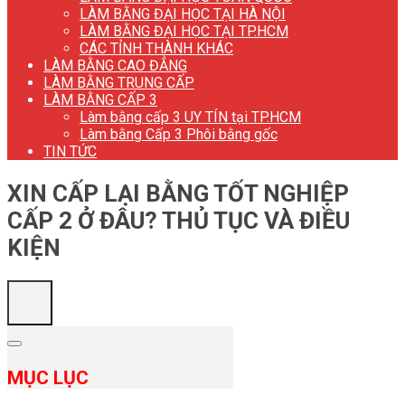
LÀM BẰNG ĐẠI HỌC TẠI HÀ NỘI
LÀM BẰNG ĐẠI HỌC TẠI TP.HCM
CÁC TỈNH THÀNH KHÁC
LÀM BẰNG CAO ĐẲNG
LÀM BẰNG TRUNG CẤP
LÀM BẰNG CẤP 3
Làm bằng cấp 3 UY TÍN tại TP.HCM
Làm bằng Cấp 3 Phôi bằng gốc
TIN TỨC
XIN CẤP LẠI BẰNG TỐT NGHIỆP
CẤP 2 Ở ĐÂU? THỦ TỤC VÀ ĐIỀU
KIỆN
MỤC LỤC