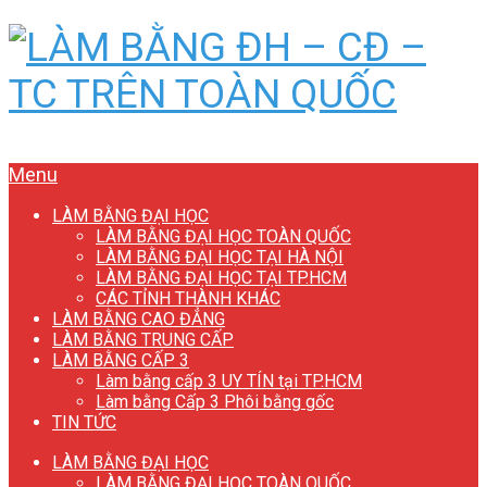
Menu
LÀM BẰNG ĐẠI HỌC
LÀM BẰNG ĐẠI HỌC TOÀN QUỐC
LÀM BẰNG ĐẠI HỌC TẠI HÀ NỘI
LÀM BẰNG ĐẠI HỌC TẠI TP.HCM
CÁC TỈNH THÀNH KHÁC
LÀM BẰNG CAO ĐẲNG
LÀM BẰNG TRUNG CẤP
LÀM BẰNG CẤP 3
Làm bằng cấp 3 UY TÍN tại TP.HCM
Làm bằng Cấp 3 Phôi bằng gốc
TIN TỨC
LÀM BẰNG ĐẠI HỌC
LÀM BẰNG ĐẠI HỌC TOÀN QUỐC