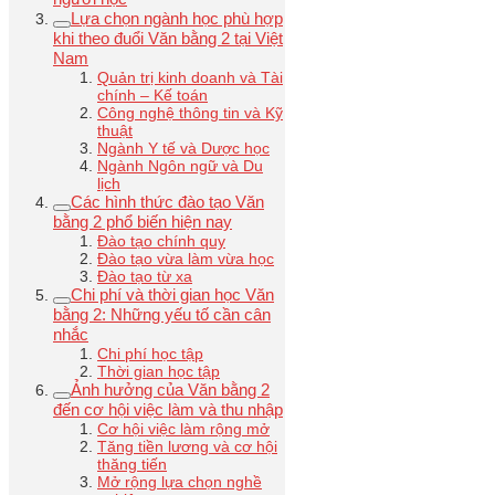
Lựa chọn ngành học phù hợp
khi theo đuổi Văn bằng 2 tại Việt
Nam
Quản trị kinh doanh và Tài
chính – Kế toán
Công nghệ thông tin và Kỹ
thuật
Ngành Y tế và Dược học
Ngành Ngôn ngữ và Du
lịch
Các hình thức đào tạo Văn
bằng 2 phổ biến hiện nay
Đào tạo chính quy
Đào tạo vừa làm vừa học
Đào tạo từ xa
Chi phí và thời gian học Văn
bằng 2: Những yếu tố cần cân
nhắc
Chi phí học tập
Thời gian học tập
Ảnh hưởng của Văn bằng 2
đến cơ hội việc làm và thu nhập
Cơ hội việc làm rộng mở
Tăng tiền lương và cơ hội
thăng tiến
Mở rộng lựa chọn nghề