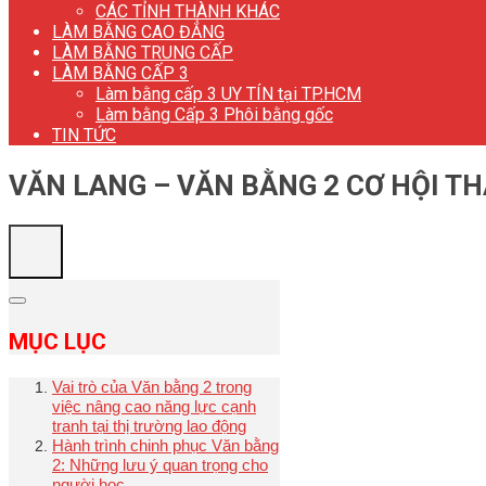
CÁC TỈNH THÀNH KHÁC
LÀM BẰNG CAO ĐẲNG
LÀM BẰNG TRUNG CẤP
LÀM BẰNG CẤP 3
Làm bằng cấp 3 UY TÍN tại TP.HCM
Làm bằng Cấp 3 Phôi bằng gốc
TIN TỨC
VĂN LANG – VĂN BẰNG 2 CƠ HỘI T
MỤC LỤC
Vai trò của Văn bằng 2 trong
việc nâng cao năng lực cạnh
tranh tại thị trường lao động
Hành trình chinh phục Văn bằng
2: Những lưu ý quan trọng cho
người học