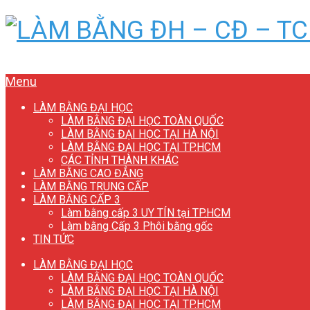
Menu
LÀM BẰNG ĐẠI HỌC
LÀM BẰNG ĐẠI HỌC TOÀN QUỐC
LÀM BẰNG ĐẠI HỌC TẠI HÀ NỘI
LÀM BẰNG ĐẠI HỌC TẠI TP.HCM
CÁC TỈNH THÀNH KHÁC
LÀM BẰNG CAO ĐẲNG
LÀM BẰNG TRUNG CẤP
LÀM BẰNG CẤP 3
Làm bằng cấp 3 UY TÍN tại TP.HCM
Làm bằng Cấp 3 Phôi bằng gốc
TIN TỨC
LÀM BẰNG ĐẠI HỌC
LÀM BẰNG ĐẠI HỌC TOÀN QUỐC
LÀM BẰNG ĐẠI HỌC TẠI HÀ NỘI
LÀM BẰNG ĐẠI HỌC TẠI TP.HCM