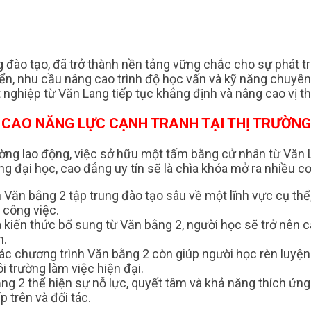
ng đào tạo, đã trở thành nền tảng vững chắc cho sự phát t
iển, nhu cầu nâng cao trình độ học vấn và kỹ năng chuyên
nghiệp từ Văn Lang tiếp tục khẳng định và nâng cao vị th
 CAO NĂNG LỰC CẠNH TRANH TẠI THỊ TRƯỜN
trường lao động, việc sở hữu một tấm bằng cử nhân từ Văn
ng đại học, cao đẳng uy tín sẽ là chìa khóa mở ra nhiều cơ
h Văn bằng 2 tập trung đào tạo sâu về một lĩnh vực cụ th
 công việc.
à kiến thức bổ sung từ Văn bằng 2, người học sẽ trở nên 
n.
c chương trình Văn bằng 2 còn giúp người học rèn luyện 
 trường làm việc hiện đại.
g 2 thể hiện sự nỗ lực, quyết tâm và khả năng thích ứng 
 trên và đối tác.