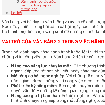
Đẩy mạnh hợp tác giữa
các doanh nghiệp và
trường học
Lời kết
Văn Lang, với bề dày truyền thống và uy tín về chất lượ
Nam. Tuy nhiên, trong bối cảnh xã hội ngày càng phát tr
trở thành một lựa chọn sáng suốt để những người đã tốt 
VAI TRÒ CỦA VĂN BẰNG 2 TRONG VIỆC NÂNG
Trong bối cảnh ngày càng cạnh tranh khốc liệt tại thị 
những vị trí công việc ưu tú. Văn bằng 2 đến từ các trườ
Nâng cao năng lực chuyên môn
: Các chương trìn
ngành, đáp ứng tốt hơn nhu cầu ngày càng cao của
Mở rộng cơ hội nghề nghiệp
: Với những kỹ năng v
năng giành được những vị trí công việc mong muố
Phát triển kỹ năng mềm
: Bên cạnh chuyên môn, cá
quyết vấn đề – những kỹ năng quan trọng trong môi
Nâng cao giá trị bản thân
: Sở hữu một tấm Văn bằn
hình ảnh chuyên nghiệp trong mắt đồng nghiệp, cấp