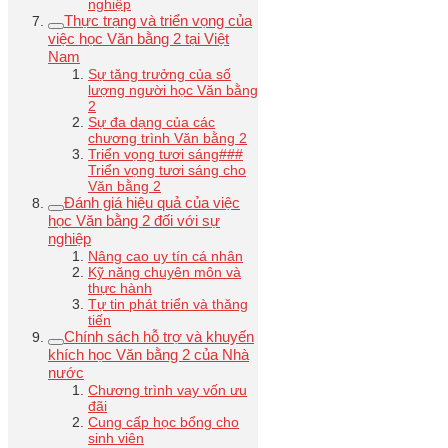
nghiệp
Thực trạng và triển vọng của
việc học Văn bằng 2 tại Việt
Nam
Sự tăng trưởng của số
lượng người học Văn bằng
2
Sự đa dạng của các
chương trình Văn bằng 2
Triển vọng tươi sáng###
Triển vọng tươi sáng cho
Văn bằng 2
Đánh giá hiệu quả của việc
học Văn bằng 2 đối với sự
nghiệp
Nâng cao uy tín cá nhân
Kỹ năng chuyên môn và
thực hành
Tự tin phát triển và thăng
tiến
Chính sách hỗ trợ và khuyến
khích học Văn bằng 2 của Nhà
nước
Chương trình vay vốn ưu
đãi
Cung cấp học bổng cho
sinh viên