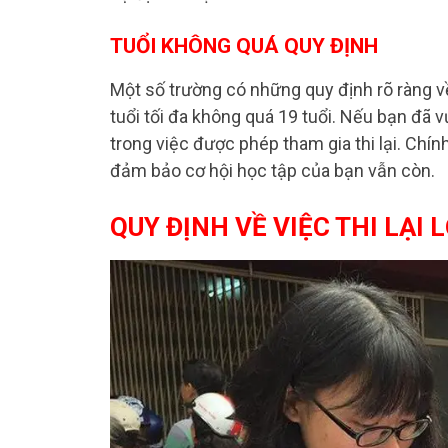
TUỔI KHÔNG QUÁ QUY ĐỊNH
Một số trường có những quy định rõ ràng về 
tuổi tối đa không quá 19 tuổi. Nếu bạn đã 
trong việc được phép tham gia thi lại. Chính
đảm bảo cơ hội học tập của bạn vẫn còn.
QUY ĐỊNH VỀ VIỆC THI LẠI 