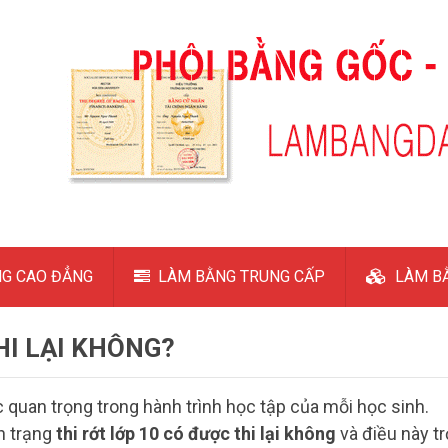
G CAO ĐẲNG
LÀM BẰNG TRUNG CẤP
LÀM BẰ
HI LẠI KHÔNG?
c quan trọng trong hành trình học tập của mỗi học sinh.
h trạng
thi rớt lớp 10 có được thi lại không
và điều này tr