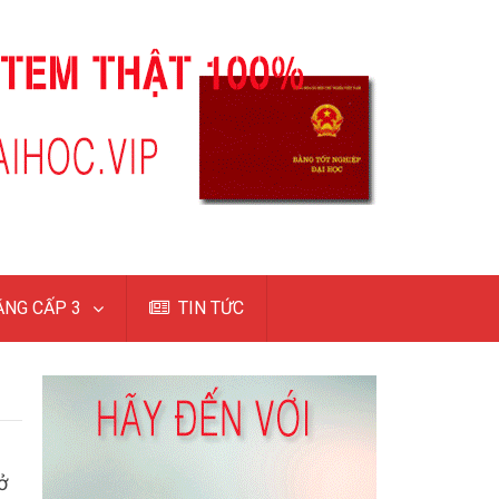
NG CẤP 3
TIN TỨC
ở