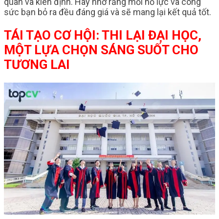
quan và kiên định. Hãy nhớ rằng mỗi nỗ lực và công
sức bạn bỏ ra đều đáng giá và sẽ mang lại kết quả tốt.
TÁI TẠO CƠ HỘI: THI LẠI ĐẠI HỌC,
MỘT LỰA CHỌN SÁNG SUỐT CHO
TƯƠNG LAI