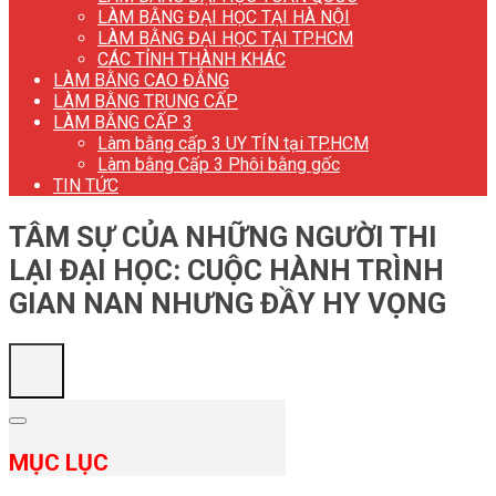
LÀM BẰNG ĐẠI HỌC TẠI HÀ NỘI
LÀM BẰNG ĐẠI HỌC TẠI TP.HCM
CÁC TỈNH THÀNH KHÁC
LÀM BẰNG CAO ĐẲNG
LÀM BẰNG TRUNG CẤP
LÀM BẰNG CẤP 3
Làm bằng cấp 3 UY TÍN tại TP.HCM
Làm bằng Cấp 3 Phôi bằng gốc
TIN TỨC
TÂM SỰ CỦA NHỮNG NGƯỜI THI
LẠI ĐẠI HỌC: CUỘC HÀNH TRÌNH
GIAN NAN NHƯNG ĐẦY HY VỌNG
MỤC LỤC