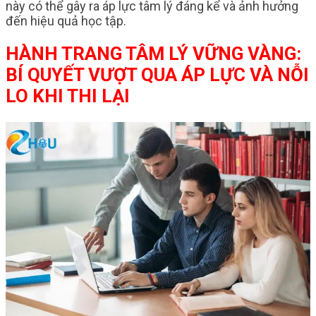
này có thể gây ra áp lực tâm lý đáng kể và ảnh hưởng
đến hiệu quả học tập.
HÀNH TRANG TÂM LÝ VỮNG VÀNG:
BÍ QUYẾT VƯỢT QUA ÁP LỰC VÀ NỖI
LO KHI THI LẠI