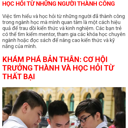
HỌC HỎI TỪ NHỮNG NGƯỜI THÀNH CÔNG
Việc tìm hiểu và học hỏi từ những người đã thành công
trong ngành học mà mình quan tâm là một cách hiệu
quả để trau dồi kiến thức và kinh nghiệm. Các bạn trẻ
có thể tìm kiếm mentor, tham gia các khóa học chuyên
ngành hoặc đọc sách để nâng cao kiến thức và kỹ
năng của mình.
KHÁM PHÁ BẢN THÂN: CƠ HỘI
TRƯỞNG THÀNH VÀ HỌC HỎI TỪ
THẤT BẠI