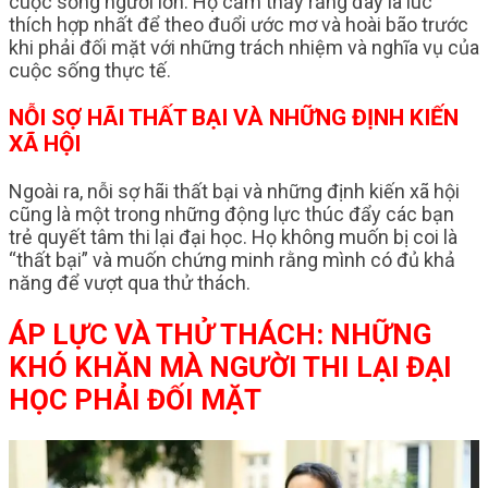
cuộc sống người lớn. Họ cảm thấy rằng đây là lúc
thích hợp nhất để theo đuổi ước mơ và hoài bão trước
khi phải đối mặt với những trách nhiệm và nghĩa vụ của
cuộc sống thực tế.
NỖI SỢ HÃI THẤT BẠI VÀ NHỮNG ĐỊNH KIẾN
XÃ HỘI
Ngoài ra, nỗi sợ hãi thất bại và những định kiến xã hội
cũng là một trong những động lực thúc đẩy các bạn
trẻ quyết tâm thi lại đại học. Họ không muốn bị coi là
“thất bại” và muốn chứng minh rằng mình có đủ khả
năng để vượt qua thử thách.
ÁP LỰC VÀ THỬ THÁCH: NHỮNG
KHÓ KHĂN MÀ NGƯỜI THI LẠI ĐẠI
HỌC PHẢI ĐỐI MẶT