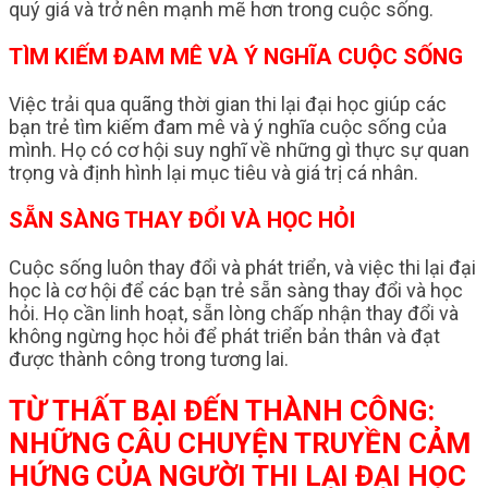
quý giá và trở nên mạnh mẽ hơn trong cuộc sống.
TÌM KIẾM ĐAM MÊ VÀ Ý NGHĨA CUỘC SỐNG
Việc trải qua quãng thời gian thi lại đại học giúp các
bạn trẻ tìm kiếm đam mê và ý nghĩa cuộc sống của
mình. Họ có cơ hội suy nghĩ về những gì thực sự quan
trọng và định hình lại mục tiêu và giá trị cá nhân.
SẴN SÀNG THAY ĐỔI VÀ HỌC HỎI
Cuộc sống luôn thay đổi và phát triển, và việc thi lại đại
học là cơ hội để các bạn trẻ sẵn sàng thay đổi và học
hỏi. Họ cần linh hoạt, sẵn lòng chấp nhận thay đổi và
không ngừng học hỏi để phát triển bản thân và đạt
được thành công trong tương lai.
TỪ THẤT BẠI ĐẾN THÀNH CÔNG:
NHỮNG CÂU CHUYỆN TRUYỀN CẢM
HỨNG CỦA NGƯỜI THI LẠI ĐẠI HỌC