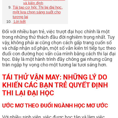
và kiên định
Tái tạo cơ hội: Thi lại đại học,
một lựa chọn sáng suốt cho
tương lai
Lời kết
Đối với nhiều bạn trẻ, việc trượt đại học chính là một
trong những thử thách đầu đời nghiêm trọng nhất. Tuy
vậy, không phải ai cũng chọn cách gấp trang cuốn sổ
và chấp nhận số phận, một số vẫn kiên trì tiếp tục theo
đuổi con đường học vấn của mình bằng cách thi lại đại
học. Đây là một hành trình đầy chông gai nhưng cũng
tràn ngập hy vọng cho một tương lai tươi sáng hơn.
TÁI THỬ VẬN MAY: NHỮNG LÝ DO
KHIẾN CÁC BẠN TRẺ QUYẾT ĐỊNH
THI LẠI ĐẠI HỌC
ƯỚC MƠ THEO ĐUỔI NGÀNH HỌC MƠ ƯỚC
Với nhiều sinh viên, việc được học tập và làm việc