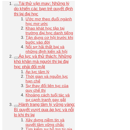
Tái thử vận may: Những lý
do khiến các bạn trẻ quyết định
thi lại đại học
Ước mơ theo đuổi ngành
học mơ ước
Khao khát học tập tại
trường đại học danh tiếng
Tận dụng cơ hội trước khi
bước vào đời
Nỗi sợ hãi thất bại và
những định kiến xã hội
Áp lực và thử thách: Những
khó khăn mà người thi lại đại
học phải đối mặt
Áp lực tâm lý
Thời gian và nguồn lực
hạn chế
Sự thay đổi liên tục của
quy chế thi
Khoảng cách tuổi tác và
sự cạnh tranh gay gắt
Hành trang tâm lý vững vàng:
Bí quyết vượt qua áp lực và nỗi
lo khi thi lại
Xây dựng niềm tin và
quyết tâm vững chắc
Tìm kiếm sự hỗ trợ từ gia