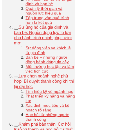
đình và bạn bè
Quản lý thời gian và
nguồn lực hiệu quả
Tập trung vào quá trình
hơn là kết quả
Sự ủng hộ của gia đình và
bạn bè: Nguồn động lực to lớn
cho hành trình chinh phục ước
mơ
Sự động viên và khích lệ
từ gia đình
Bạn bè – những người
đồng hành đáng tin cậy
Môi trường học tập và làm
việc tích cực
Lựa chọn ngành nghề phù
hợp: Bí quyết thành công khi thi
lại đại học
Tìm hiểu kỹ về ngành học
Phát triển kỹ năng và năng
lực
Xác định mục tiêu và kế
hoạch rõ ràng
Học hỏi từ những người
thành công
Khám phá bản thân: Cơ hội
trưởng thành và học hỏi từ thất