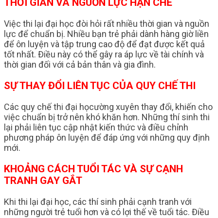
THỜI GIAN VÀ NGUỒN LỰC HẠN CHẾ
Việc thi lại đại học đòi hỏi rất nhiều thời gian và nguồn
lực để chuẩn bị. Nhiều bạn trẻ phải dành hàng giờ liền
để ôn luyện và tập trung cao độ để đạt được kết quả
tốt nhất. Điều này có thể gây ra áp lực về tài chính và
thời gian đối với cả bản thân và gia đình.
SỰ THAY ĐỔI LIÊN TỤC CỦA QUY CHẾ THI
Các quy chế thi đại họcường xuyên thay đổi, khiến cho
việc chuẩn bị trở nên khó khăn hơn. Những thí sinh thi
lại phải liên tục cập nhật kiến thức và điều chỉnh
phương pháp ôn luyện để đáp ứng với những quy định
mới.
KHOẢNG CÁCH TUỔI TÁC VÀ SỰ CẠNH
TRANH GAY GẮT
Khi thi lại đại học, các thí sinh phải cạnh tranh với
những người trẻ tuổi hơn và có lợi thế về tuổi tác. Điều