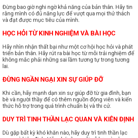
Đừng bao giờ nghi ngờ khả năng của bản thân. Hãy tin
rằng mình có đủ năng lực để vượt qua mọi thử thách
và đạt được mục tiêu của mình.
HỌC HỎI TỪ KINH NGHIỆM VÀ BÀI HỌC
Hãy nhìn nhận thất bại như một cơ hội học hỏi và phát
triển bản thân. Hãy rút ra bài học từ mỗi trải nghiệm để
không mắc phải những sai lầm tương tự trong tương
lai.
ĐỪNG NGẦN NGẠI XIN SỰ GIÚP ĐỠ
Khi cần, hãy mạnh dạn xin sự giúp đỡ từ gia đình, bạn
bè và người thầy để có thêm nguồn động viên và kiến
thức hỗ trợ trong quá trình chuẩn bị và thi cử.
DUY TRÌ TINH THẦN LẠC QUAN VÀ KIÊN ĐỊNH
Dù gặp bất kỳ khó khăn nào, hãy duy trì tinh thần lạc