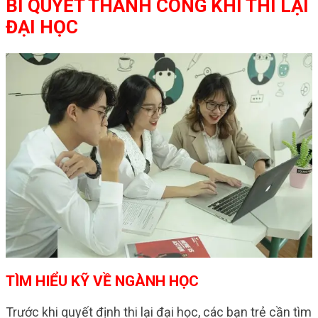
BÍ QUYẾT THÀNH CÔNG KHI THI LẠI
ĐẠI HỌC
TÌM HIỂU KỸ VỀ NGÀNH HỌC
Trước khi quyết định thi lại đại học, các bạn trẻ cần tìm