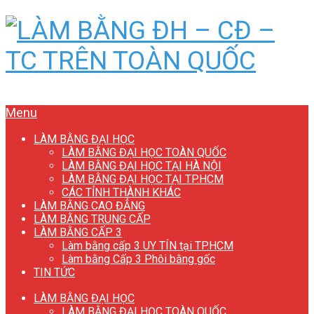
Menu
LÀM BẰNG ĐẠI HỌC
LÀM BẰNG ĐẠI HỌC TOÀN QUỐC
LÀM BẰNG ĐẠI HỌC TẠI HÀ NỘI
LÀM BẰNG ĐẠI HỌC TẠI TP.HCM
CÁC TỈNH THÀNH KHÁC
LÀM BẰNG CAO ĐẲNG
LÀM BẰNG TRUNG CẤP
LÀM BẰNG CẤP 3
Làm bằng cấp 3 UY TÍN tại TP.HCM
Làm bằng Cấp 3 Phôi bằng gốc
TIN TỨC
LÀM BẰNG ĐẠI HỌC
LÀM BẰNG ĐẠI HỌC TOÀN QUỐC