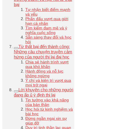
bại
Tự nhận biết điểm mạnh
và yếu
Phấn đấu vượt qua giới
hạn cá nhân
Tìm kiếm đam mê và ý
nghĩa cuộc sống
Sẵn sàng thay đổi và học
hỏi
Từ thất bại đến thành công:
Những câu chuyện truyền cảm
hứng của người thi lại đại học
Chia sẻ hành trình vượt
qua khó khăn
Hành động và nỗ lực
không ngừng
Ý chí và kiên trì vượt qua
mọi trở ngại
Lời khuyên cho những người
đang ấp ủ ý định thi lại
Tin tưởng vào khả năng
của bản thân
Học hỏi từ kinh nghiệm và
bài học
Đừng ngần ngại xin sự
giúp đỡ
Duy trì tinh thần lạc quan