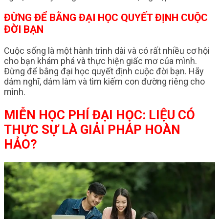
ĐỪNG ĐỂ BẰNG ĐẠI HỌC QUYẾT ĐỊNH CUỘC
ĐỜI BẠN
Cuộc sống là một hành trình dài và có rất nhiều cơ hội
cho bạn khám phá và thực hiện giấc mơ của mình.
Đừng để bằng đại học quyết định cuộc đời bạn. Hãy
dám nghĩ, dám làm và tìm kiếm con đường riêng cho
mình.
MIỄN HỌC PHÍ ĐẠI HỌC: LIỆU CÓ
THỰC SỰ LÀ GIẢI PHÁP HOÀN
HẢO?