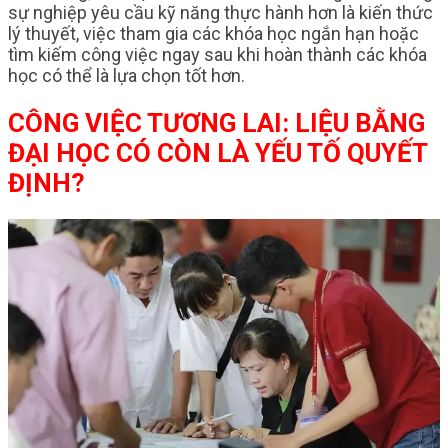
sự nghiệp yêu cầu kỹ năng thực hành hơn là kiến thức
lý thuyết, việc tham gia các khóa học ngắn hạn hoặc
tìm kiếm công việc ngay sau khi hoàn thành các khóa
học có thể là lựa chọn tốt hơn.
CÔNG VIỆC TƯƠNG LAI: LIỆU BẰNG
ĐẠI HỌC CÓ CÒN LÀ YẾU TỐ QUYẾT
ĐỊNH?