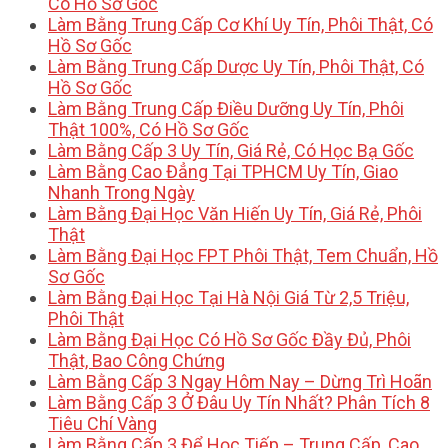
Có Hồ Sơ Gốc
Làm Bằng Trung Cấp Cơ Khí Uy Tín, Phôi Thật, Có
Hồ Sơ Gốc
Làm Bằng Trung Cấp Dược Uy Tín, Phôi Thật, Có
Hồ Sơ Gốc
Làm Bằng Trung Cấp Điều Dưỡng Uy Tín, Phôi
Thật 100%, Có Hồ Sơ Gốc
Làm Bằng Cấp 3 Uy Tín, Giá Rẻ, Có Học Bạ Gốc
Làm Bằng Cao Đẳng Tại TPHCM Uy Tín, Giao
Nhanh Trong Ngày
Làm Bằng Đại Học Văn Hiến Uy Tín, Giá Rẻ, Phôi
Thật
Làm Bằng Đại Học FPT Phôi Thật, Tem Chuẩn, Hồ
Sơ Gốc
Làm Bằng Đại Học Tại Hà Nội Giá Từ 2,5 Triệu,
Phôi Thật
Làm Bằng Đại Học Có Hồ Sơ Gốc Đầy Đủ, Phôi
Thật, Bao Công Chứng
Làm Bằng Cấp 3 Ngay Hôm Nay – Dừng Trì Hoãn
Làm Bằng Cấp 3 Ở Đâu Uy Tín Nhất? Phân Tích 8
Tiêu Chí Vàng
Làm Bằng Cấp 3 Để Học Tiếp – Trung Cấp, Cao