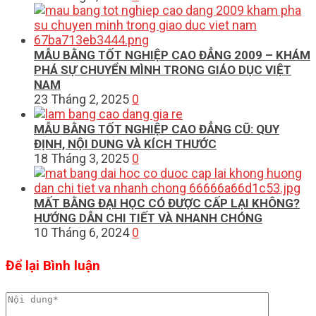
MẪU BẰNG TỐT NGHIỆP CAO ĐẲNG 2009 – KHÁM
PHÁ SỰ CHUYỂN MÌNH TRONG GIÁO DỤC VIỆT
NAM
23 Tháng 2, 2025
0
MẪU BẰNG TỐT NGHIỆP CAO ĐẲNG CŨ: QUY
ĐỊNH, NỘI DUNG VÀ KÍCH THƯỚC
18 Tháng 3, 2025
0
MẤT BẰNG ĐẠI HỌC CÓ ĐƯỢC CẤP LẠI KHÔNG?
HƯỚNG DẪN CHI TIẾT VÀ NHANH CHÓNG
10 Tháng 6, 2024
0
Để lại Bình luận