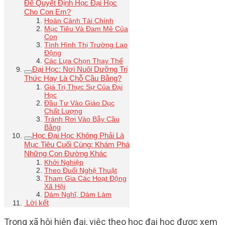
Để Quyết Định Học Đại Học
Cho Con Em?
Hoàn Cảnh Tài Chính
Mục Tiêu Và Đam Mê Của
Con
Tình Hình Thị Trường Lao
Động
Các Lựa Chọn Thay Thế
Đại Học: Nơi Nuôi Dưỡng Tri
Thức Hay Là Chỗ Cầu Bằng?
Giá Trị Thực Sự Của Đại
Học
Đầu Tư Vào Giáo Dục
Chất Lượng
Tránh Rơi Vào Bẫy Cầu
Bằng
Học Đại Học Không Phải Là
Mục Tiêu Cuối Cùng: Khám Phá
Những Con Đường Khác
Khởi Nghiệp
Theo Đuổi Nghệ Thuật
Tham Gia Các Hoạt Động
Xã Hội
Dám Nghĩ, Dám Làm
Lời kết
Trong xã hội hiện đại, việc theo học đại học được xem