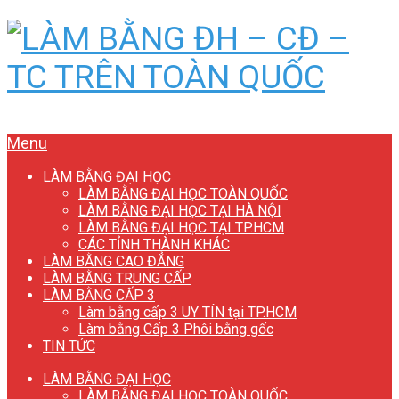
Menu
LÀM BẰNG ĐẠI HỌC
LÀM BẰNG ĐẠI HỌC TOÀN QUỐC
LÀM BẰNG ĐẠI HỌC TẠI HÀ NỘI
LÀM BẰNG ĐẠI HỌC TẠI TP.HCM
CÁC TỈNH THÀNH KHÁC
LÀM BẰNG CAO ĐẲNG
LÀM BẰNG TRUNG CẤP
LÀM BẰNG CẤP 3
Làm bằng cấp 3 UY TÍN tại TP.HCM
Làm bằng Cấp 3 Phôi bằng gốc
TIN TỨC
LÀM BẰNG ĐẠI HỌC
LÀM BẰNG ĐẠI HỌC TOÀN QUỐC