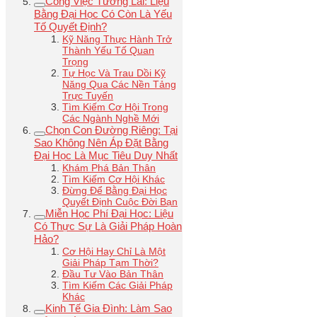
Công Việc Tương Lai: Liệu
Bằng Đại Học Có Còn Là Yếu
Tố Quyết Định?
Kỹ Năng Thực Hành Trở
Thành Yếu Tố Quan
Trọng
Tự Học Và Trau Dồi Kỹ
Năng Qua Các Nền Tảng
Trực Tuyến
Tìm Kiếm Cơ Hội Trong
Các Ngành Nghề Mới
Chọn Con Đường Riêng: Tại
Sao Không Nên Áp Đặt Bằng
Đại Học Là Mục Tiêu Duy Nhất
Khám Phá Bản Thân
Tìm Kiếm Cơ Hội Khác
Đừng Để Bằng Đại Học
Quyết Định Cuộc Đời Bạn
Miễn Học Phí Đại Học: Liệu
Có Thực Sự Là Giải Pháp Hoàn
Hảo?
Cơ Hội Hay Chỉ Là Một
Giải Pháp Tạm Thời?
Đầu Tư Vào Bản Thân
Tìm Kiếm Các Giải Pháp
Khác
Kinh Tế Gia Đình: Làm Sao