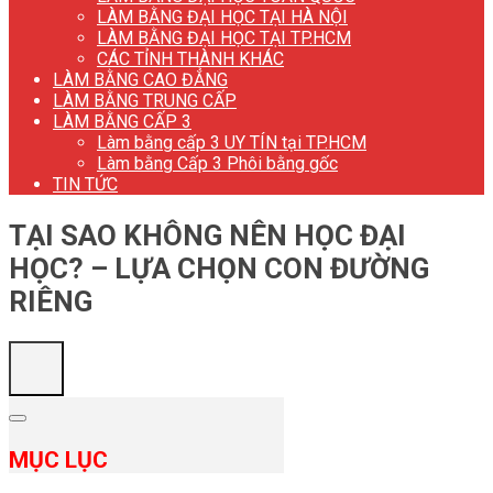
LÀM BẰNG ĐẠI HỌC TẠI HÀ NỘI
LÀM BẰNG ĐẠI HỌC TẠI TP.HCM
CÁC TỈNH THÀNH KHÁC
LÀM BẰNG CAO ĐẲNG
LÀM BẰNG TRUNG CẤP
LÀM BẰNG CẤP 3
Làm bằng cấp 3 UY TÍN tại TP.HCM
Làm bằng Cấp 3 Phôi bằng gốc
TIN TỨC
TẠI SAO KHÔNG NÊN HỌC ĐẠI
HỌC? – LỰA CHỌN CON ĐƯỜNG
RIÊNG
MỤC LỤC