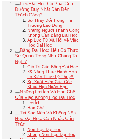
Liệu Đại Học Có Phải Con
Đường Duy Nhất Dẫn Đến
Thành Công?
Sự Thay Đổi Trong Thị
Trường Lao Động
Những Người Thành Công
Không Cần Bằng Đại Học
Áp Lực Từ Xã Hội Về Việc
Học Đại Học
Bằng Đại Học: Liệu Có Thực
Sự Quan Trọng Như Chúng Ta
Nghĩ?
Giá Trị Của Bằng Đại Học
Kỹ Năng Thực Hành Hơn
Là Kiến Thức Lý Thuyết
Sự Xuất Hiện Của Các
Khóa Học Ngắn Hạn
Những Lợi Ích Và Hạn Chế
Của Việc Không Học Đại Học
Lợi Ích
Hạn Chế
Tại Sao Nên Và Không Nên
Học Đại Học: Cân Nhắc Cẩn
Thận
Nên Học Đại Học
Không Nên Học Đại Học